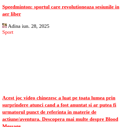
Speedminton: sportul care revolutioneaza sesiunile in
aer liber
Adina
iun. 28, 2025
Sport
Acest joc video chinezesc a luat pe toata lumea prin
surprindere atunci cand a fost anuntat si ar putea fi
urmatorul punct de referinta in materie de
actiune/aventura. Descopera mai multe despre Blood
Message