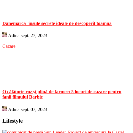
Danemarca- insule secrete ideale de descoperit toamna
Adina
sept. 27, 2023
Cazare
O călătorie roz și plină de farmec: 5 locuri de cazare pentru
fanii filmului Barbie
Adina
sept. 07, 2023
Lifestyle