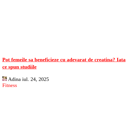
Pot femeile sa beneficieze cu adevarat de creatina? Iata
ce spun studiile
Adina
iul. 24, 2025
Fitness