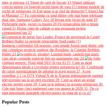
mire si mireasa
12
Tipuri de carti de bucate
13
Sfaturi utilizare
corecta laptop
14
Sugestii rochii lungi de vara
15
Optiuni modele de
rochii de primavara
16
Esti tanar si ai chef de distractie?! Atunci hai
in Mamaia!
17
Fa cunostinta cu unul dintre cele mai bune telefoane
dual sim: Samsung Galaxy Ace
18
Invata prin jocuri de gatit
19
Preferatele mele, jocuri cu masini
20
Fii remarcabila intr-o tinuta
casual
21
Hrana caini de calitate si apa proaspata pentru
companionul tau
22
Ingineria confortului All-seasons: cum prinde formă unul dintre cele
mai complexe proiecte outdoor din România, la Castelul Bethlen-
Haller
23
Lumină bună, cameră mai mare:
cum alegi corpurile potrivite într-un apartament mic
24
Adio
conținut generic: Noul ghid SEO în era AI
25
Cum sa alegi
dimensiunea ideala a covorului pentru sufrageria ta?
26
Combinatii
de culori surprinzatoare de adoptat in acest sezon
27
Acest
soundbar 2.1 cu DTS Virtual:X de la Xiaomi imbunatateste sunetul
televizorului tau la un pret excelent
28
Cum sa alegi un gratar
electric pentru carne
29
Cum sa te imbraci in aceasta primavara
30
Cele mai bune cinci gadgeturi care vor aparea in 2026
31
De ce
sunt importante aparatele electrocasnice in viata de zi cu zi?
Popular Posts