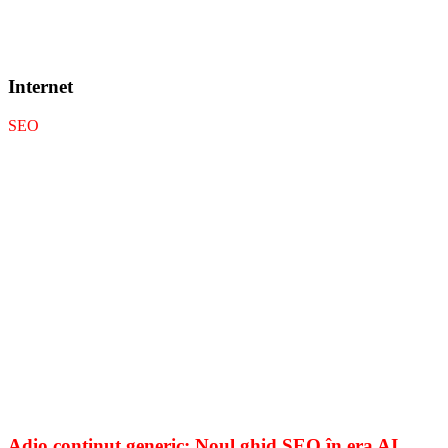
Internet
SEO
Adio conținut generic: Noul ghid SEO în era AI