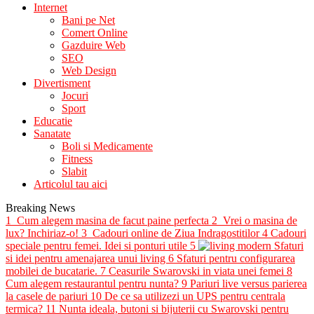
Internet
Bani pe Net
Comert Online
Gazduire Web
SEO
Web Design
Divertisment
Jocuri
Sport
Educatie
Sanatate
Boli si Medicamente
Fitness
Slabit
Articolul tau aici
Breaking News
1
Cum alegem masina de facut paine perfecta
2
Vrei o masina de
lux? Inchiriaz-o!
3
Cadouri online de Ziua Indragostitilor
4
Cadouri
speciale pentru femei. Idei si ponturi utile
5
Sfaturi
si idei pentru amenajarea unui living
6
Sfaturi pentru configurarea
mobilei de bucatarie.
7
Ceasurile Swarovski in viata unei femei
8
Cum alegem restaurantul pentru nunta?
9
Pariuri live versus parierea
la casele de pariuri
10
De ce sa utilizezi un UPS pentru centrala
termica?
11
Nunta ideala, butoni si bijuterii cu Swarovski pentru