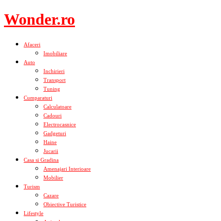
Skip
Wonder.ro
to
content
Afaceri
Imobiliare
Auto
Inchirieri
Transport
Tuning
Cumparaturi
Calculatoare
Cadouri
Electrocasnice
Gadgeturi
Haine
Jucarii
Casa si Gradina
Amenajari Interioare
Mobilier
Turism
Cazare
Obiective Turistice
Lifestyle