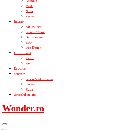
Animale
Moda
Nunti
Retete
Internet
Bani pe Net
Comert Online
Gazduire Web
SEO
Web Design
Divertisment
Jocuri
Sport
Educatie
Sanatate
Boli si Medicamente
Fitness
Slabit
Articolul tau aici
Wonder.ro