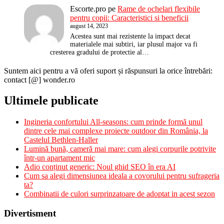
Escorte.pro
pe
Rame de ochelari flexibile
pentru copii: Caracteristici si beneficii
august 14, 2023
Acestea sunt mai rezistente la impact decat
materialele mai subtiri, iar plusul major va fi
cresterea gradului de protectie al…
Suntem aici pentru a vă oferi suport și răspunsuri la orice întrebări:
contact [@] wonder.ro
Ultimele publicate
Ingineria confortului All-seasons: cum prinde formă unul
dintre cele mai complexe proiecte outdoor din România, la
Castelul Bethlen-Haller
Lumină bună, cameră mai mare: cum alegi corpurile potrivite
într-un apartament mic
Adio conținut generic: Noul ghid SEO în era AI
Cum sa alegi dimensiunea ideala a covorului pentru sufrageria
ta?
Combinatii de culori surprinzatoare de adoptat in acest sezon
Divertisment