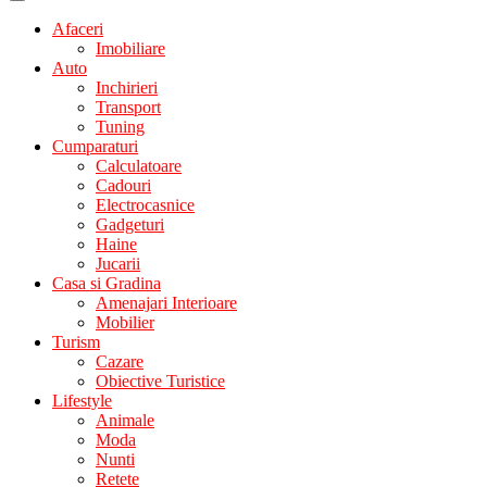
Afaceri
Imobiliare
Auto
Inchirieri
Transport
Tuning
Cumparaturi
Calculatoare
Cadouri
Electrocasnice
Gadgeturi
Haine
Jucarii
Casa si Gradina
Amenajari Interioare
Mobilier
Turism
Cazare
Obiective Turistice
Lifestyle
Animale
Moda
Nunti
Retete