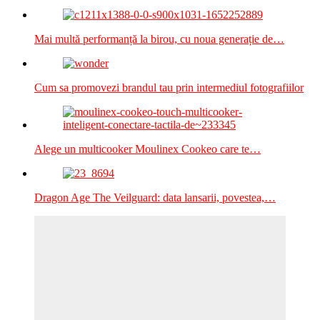
Mai multă performanță la birou, cu noua generație de…
Cum sa promovezi brandul tau prin intermediul fotografiilor
Alege un multicooker Moulinex Cookeo care te…
Dragon Age The Veilguard: data lansarii, povestea,…