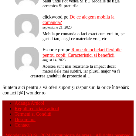
Salut unde Pot vedea Si EU Modelle de tigla
ceramica Si preturile
clickwood
pe
De ce alegem mobila la
comanda?
septembrie 21, 2023
Mobila pe comanda o faci exact cum vrei tu, pe
gustul tau, alegi ce materiale vrei, etc.
Escorte.pro
pe
Rame de ochelari flexibile
pentru copii: Caracteristici si beneficii
august 14, 2023
Acestea sunt mai rezistente la impact decat
materialele mai subtiri, iar plusul major va fi
cresterea gradului de protectie al…
Suntem aici pentru a vă oferi suport și răspunsuri la orice întrebări:
contact [@] wonder.ro
Adauga Articol
Reguli redactare articol
Termeni si Conditii
Despre noi
Contact
Wonder.ro 2019 - 2024 Comunicate de presa - All rights reserved