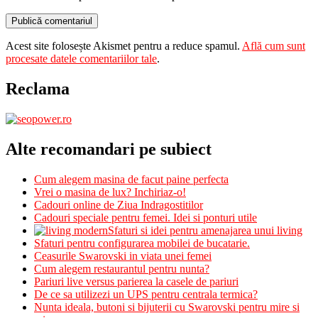
Acest site folosește Akismet pentru a reduce spamul.
Află cum sunt
procesate datele comentariilor tale
.
Reclama
Alte recomandari pe subiect
Cum alegem masina de facut paine perfecta
Vrei o masina de lux? Inchiriaz-o!
Cadouri online de Ziua Indragostitilor
Cadouri speciale pentru femei. Idei si ponturi utile
Sfaturi si idei pentru amenajarea unui living
Sfaturi pentru configurarea mobilei de bucatarie.
Ceasurile Swarovski in viata unei femei
Cum alegem restaurantul pentru nunta?
Pariuri live versus parierea la casele de pariuri
De ce sa utilizezi un UPS pentru centrala termica?
Nunta ideala, butoni si bijuterii cu Swarovski pentru mire si