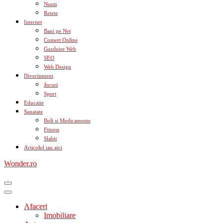
Nunti
Retete
Internet
Bani pe Net
Comert Online
Gazduire Web
SEO
Web Design
Divertisment
Jocuri
Sport
Educatie
Sanatate
Boli si Medicamente
Fitness
Slabit
Articolul tau aici
Wonder.ro
Afaceri
Imobiliare