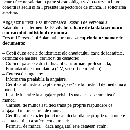
pentru fiecare salariat in parte si este obligat sa-l pastreze in bune
conditii la sediu si sa-l prezinte inspectorilor de munca, la solicitarea
acestora.
Angajatorul trebuie sa intocmeasca Dosarul de Personal al
Salariatului in termen de
10 zile lucratoare de la data semnarii
contractului individual de munca
.
Dosarul Personal al Salariatului trebuie sa
cuprinda urmatoarele
documente:
– Copii dupa actele de identitate ale angajatului: carte de identitate,
certificat de nastere, certificat de casatorie;
– Copii dupa actele de studii/calificari/formare profesionala;
– Formularul de candidatura (CV, scrisori de referinta);
– Cererea de angajare;
– Informarea prealabila la angajare;
– Certificatul medical „apt de angajare“ de la medicul de medicina a
muncii;
– Fisa de instruire la angajare privind sanatatea si securitatea în
munca;
– Carnetul de munca sau declaratia pe proprie raspundere ca
angajatul nu are carnet de munca;
– Certificatul de cazier judiciar sau declaratia pe proprie raspundere
ca angajatul nu a suferit condamnari;
– Permisul de munca – daca angajatul este cetatean strain;