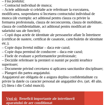
– Fisa postului;
– Contractul individual de munca;
– Actele aditionale si celelalte acte referitoare la executarea,
modificarea, suspendarea si încetarea contractului individual de
munca (de exemplu: act aditional pentru clauza cu privire la
formarea profesionala, clauza de neconcurenta, clauza de mobilitate,
clauza de confidentialitate, act aditional pentru modificari ale
salariului sau ale functiei);
– Copii dupa actele de identitate ale persoanelor aflate în întretinere
(certificat de nastere, certificat de casatorie, carte/buletin de identitate
etc.);
– Copie dupa livretul militar – daca este cazul;
– Copie dupa permisul de conducere – daca este cazul;
– Fisele de evaluare a performantelor profesionale;
– Deciziile referitoare la premieri si numiri pe pozitii ierarhice
superioare;
– Documente privind cercetarea si aplicarea sanctiunilor disciplinare;
– Plangeri din partea angajatului.
Angajatorul are obligatia de a asigura deplina confidentialitate cu
privire la datele cu caracter personal ale angajatilor dvs. (art. 40 alin.
(2) litera i din Codul muncii).
Vezi si:
Beneficii importante ale intretinerii
aparatului de aer conditionat