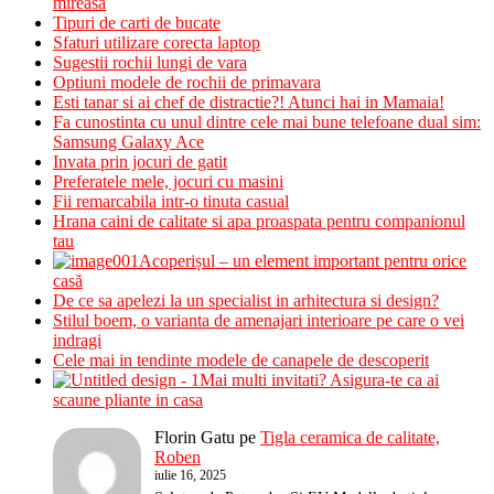
mireasa
Tipuri de carti de bucate
Sfaturi utilizare corecta laptop
Sugestii rochii lungi de vara
Optiuni modele de rochii de primavara
Esti tanar si ai chef de distractie?! Atunci hai in Mamaia!
Fa cunostinta cu unul dintre cele mai bune telefoane dual sim:
Samsung Galaxy Ace
Invata prin jocuri de gatit
Preferatele mele, jocuri cu masini
Fii remarcabila intr-o tinuta casual
Hrana caini de calitate si apa proaspata pentru companionul
tau
Acoperișul – un element important pentru orice
casă
De ce sa apelezi la un specialist in arhitectura si design?
Stilul boem, o varianta de amenajari interioare pe care o vei
indragi
Cele mai in tendinte modele de canapele de descoperit
Mai multi invitati? Asigura-te ca ai
scaune pliante in casa
Florin Gatu
pe
Tigla ceramica de calitate,
Roben
iulie 16, 2025