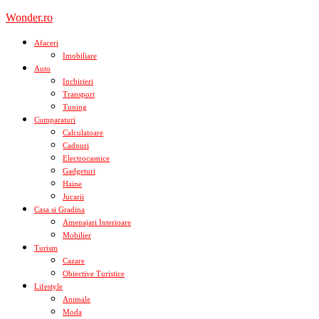
Skip
Wonder.ro
to
content
Afaceri
Imobiliare
Auto
Inchirieri
Transport
Tuning
Cumparaturi
Calculatoare
Cadouri
Electrocasnice
Gadgeturi
Haine
Jucarii
Casa si Gradina
Amenajari Interioare
Mobilier
Turism
Cazare
Obiective Turistice
Lifestyle
Animale
Moda