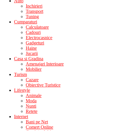
Auto
Inchirieri
Transport
Tuning
Cumparaturi
Calculatoare
Cadouri
Electrocasnice
Gadgeturi
Haine
Jucarii
Casa si Gradina
Amenajari Interioare
Mobilier
Turism
Cazare
Obiective Turistice
Lifestyle
Animale
Moda
Nunti
Retete
Internet
Bani pe Net
Comert Online