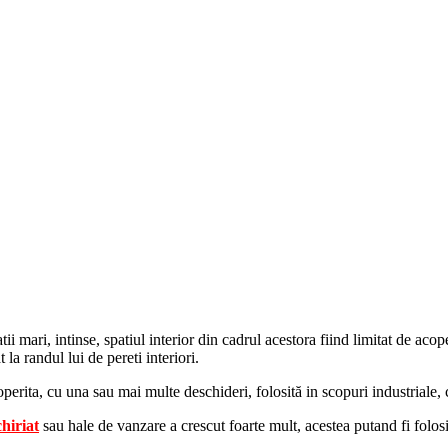
ii mari, intinse, spatiul interior din cadrul acestora fiind limitat de acoper
la randul lui de pereti interiori.
perita, cu una sau mai multe deschideri, folosită in scopuri industriale, c
chiriat
sau hale de vanzare a crescut foarte mult, acestea putand fi folosi