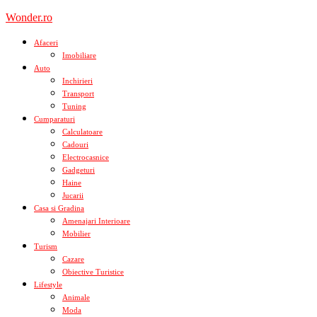
Skip
Wonder.ro
to
content
Afaceri
Imobiliare
Auto
Inchirieri
Transport
Tuning
Cumparaturi
Calculatoare
Cadouri
Electrocasnice
Gadgeturi
Haine
Jucarii
Casa si Gradina
Amenajari Interioare
Mobilier
Turism
Cazare
Obiective Turistice
Lifestyle
Animale
Moda