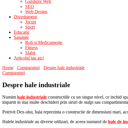
Gazduire Web
SEO
Web Design
Divertisment
Jocuri
Sport
Educatie
Sanatate
Boli si Medicamente
Fitness
Slabit
Articolul tau aici
Home
Cumparaturi
Despre hale industriale
Cumparaturi
Despre hale industriale
Numim
hale industriale
constructiile cu un singur nivel, ce inchid spat
impartit in mai multe deschideri prin siruri de stalpi sau compartimentat 
Potrivit Dex-ului, hala reprezinta o constructie de dimensiuni mari, aco
Halele industriale au diverse utilizari, de aceea numarul de
hale de in