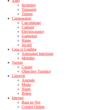
Auto
Inchirieri
Transport
Tuning
Cumparaturi
Calculatoare
Cadouri
Electrocasnice
Gadgeturi
Haine
Jucarii
Casa si Gradina
Amenajari Interioare
Mobilier
Turism
Cazare
Obiective Turistice
Lifestyle
Animale
Moda
Nunti
Retete
Internet
Bani pe Net
Comert Online