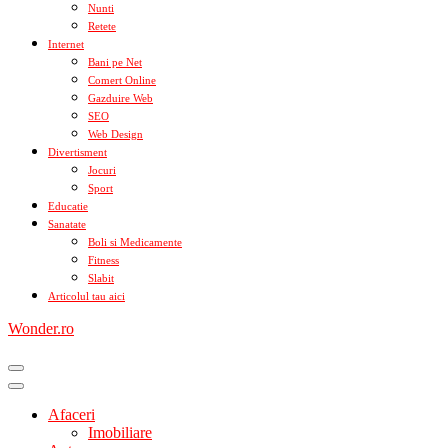
Nunti
Retete
Internet
Bani pe Net
Comert Online
Gazduire Web
SEO
Web Design
Divertisment
Jocuri
Sport
Educatie
Sanatate
Boli si Medicamente
Fitness
Slabit
Articolul tau aici
Wonder.ro
Afaceri
Imobiliare