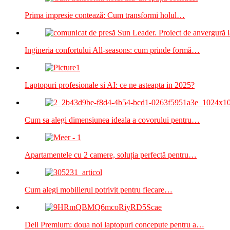
Prima impresie contează: Cum transformi holul…
Ingineria confortului All-seasons: cum prinde formă…
Laptopuri profesionale si AI: ce ne asteapta in 2025?
Cum sa alegi dimensiunea ideala a covorului pentru…
Apartamentele cu 2 camere, soluția perfectă pentru…
Cum alegi mobilierul potrivit pentru fiecare…
Dell Premium: doua noi laptopuri concepute pentru a…