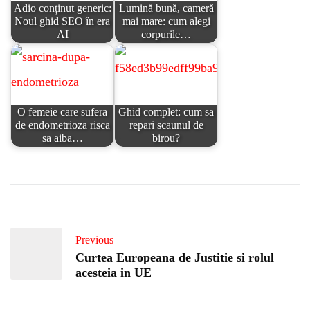
Adio conținut generic:
Lumină bună, cameră
Noul ghid SEO în era
mai mare: cum alegi
AI
corpurile…
O femeie care sufera
Ghid complet: cum sa
de endometrioza risca
repari scaunul de
sa aiba…
birou?
Previous
Curtea Europeana de Justitie si rolul
acesteia in UE