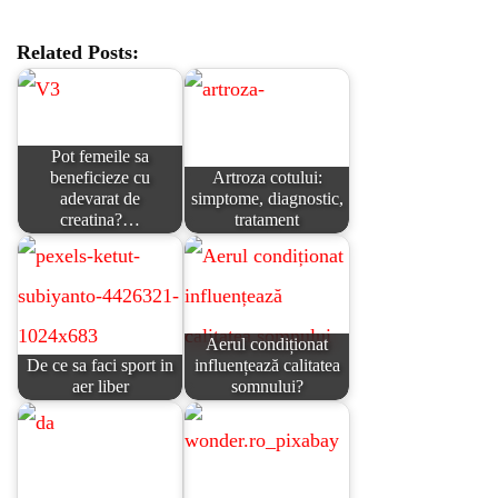
Related Posts:
Pot femeile sa
beneficieze cu
Artroza cotului:
adevarat de
simptome, diagnostic,
creatina?…
tratament
Aerul condiționat
De ce sa faci sport in
influențează calitatea
aer liber
somnului?