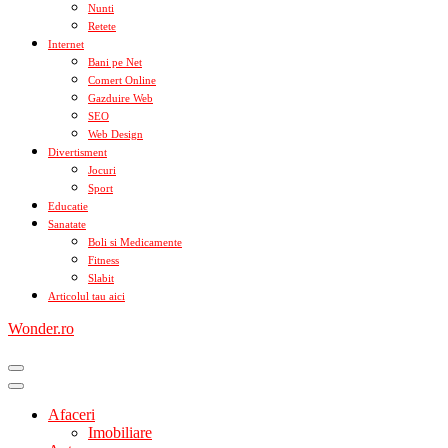
Nunti
Retete
Internet
Bani pe Net
Comert Online
Gazduire Web
SEO
Web Design
Divertisment
Jocuri
Sport
Educatie
Sanatate
Boli si Medicamente
Fitness
Slabit
Articolul tau aici
Wonder.ro
Afaceri
Imobiliare