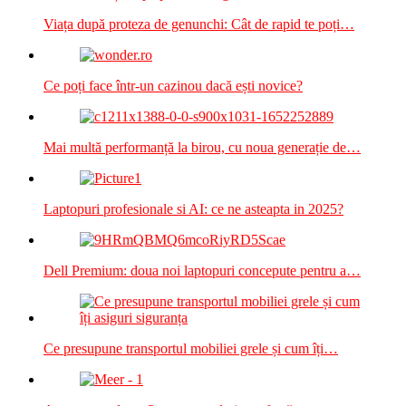
Viața după proteza de genunchi: Cât de rapid te poți…
Ce poți face într-un cazinou dacă ești novice?
Mai multă performanță la birou, cu noua generație de…
Laptopuri profesionale si AI: ce ne asteapta in 2025?
Dell Premium: doua noi laptopuri concepute pentru a…
Ce presupune transportul mobiliei grele și cum îți…