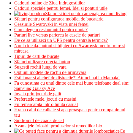
Cadouri online de Ziua Indragostitilor
Cadouri speciale pentru femei. Idei si ponturi utile
Sfaturi si idei pentru amenajarea unui living
Sfaturi pentru configurarea mobilei de bucatarie.
Ceasurile Swarovski in viata unei femei
Cum alegem restaurantul pentru nunta?
Pariuri live versus parierea la casele de pariuri
De ce sa utilizezi un UPS pentru centrala termica?
Nunta ideala, butoni si bijuterii cu Swarovski pentru mire si
mireasa
Tipuri de carti de bucate
Sfaturi utilizare corecta laptop
Sugestii rochii lungi de vara
Optiuni modele de rochii de primavara
Esti tanar si ai chef de distractie?! Atunci hai in Mamaia!
Fa cunostinta cu unul dintre cele mai bune telefoane dual sim:
Samsung Galaxy Ace
Invata prin jocuri de gatit
Preferatele mele, jocuri cu masini
Fii remarcabila intr-o tinuta casual
Hrana caini de calitate si apa proaspata pentru companionul
tau
Sindromul de coada de cal
Avantajele folosirii produselor si remediilor bio
Ce