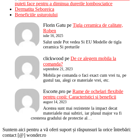
puteti face pentru a diminua durerile lombosciatice
Dermatita Seboreica
Beneficiile usturoiului
Florin Gatu
pe
Tigla ceramica de calitate,
Roben
iulie 16, 2025
Salut unde Pot vedea Si EU Modelle de tigla
ceramica Si preturile
clickwood
pe
De ce alegem mobila la
comanda?
septembrie 21, 2023
Mobila pe comanda o faci exact cum vrei tu, pe
gustul tau, alegi ce materiale vrei, etc.
Escorte.pro
pe
Rame de ochelari flexibile
pentru copii: Caracteristici si beneficii
august 14, 2023
Acestea sunt mai rezistente la impact decat
materialele mai subtiri, iar plusul major va fi
cresterea gradului de protectie al…
Suntem aici pentru a vă oferi suport și răspunsuri la orice întrebări:
contact [@] wonder.ro