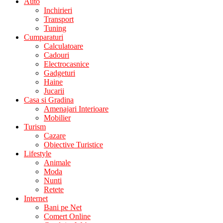
Auto
Inchirieri
Transport
Tuning
Cumparaturi
Calculatoare
Cadouri
Electrocasnice
Gadgeturi
Haine
Jucarii
Casa si Gradina
Amenajari Interioare
Mobilier
Turism
Cazare
Obiective Turistice
Lifestyle
Animale
Moda
Nunti
Retete
Internet
Bani pe Net
Comert Online