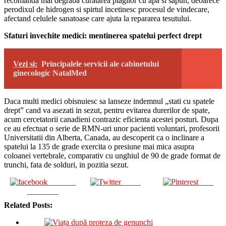
recomanda mai degraba curatarea plagilor cu apa si sapun, deoarece
perodixul de hidrogen si spirtul incetinesc procesul de vindecare,
afectand celulele sanatoase care ajuta la repararea tesutului.
Sfaturi invechite medici: mentinerea spatelui perfect drept
Vezi si:
Principalele servicii ale cabinetului
ginecologic NatalMed
Daca multi medici obisnuiesc sa lanseze indemnul „stati cu spatele
drept” cand va asezati in sezut, pentru evitarea durerilor de spate,
acum cercetatorii canadieni contrazic eficienta acestei posturi. Dupa
ce au efectuat o serie de RMN-uri unor pacienti voluntari, profesorii
Universitatii din Alberta, Canada, au descoperit ca o inclinare a
spatelui la 135 de grade exercita o presiune mai mica asupra
coloanei vertebrale, comparativ cu unghiul de 90 de grade format de
trunchi, fata de solduri, in pozitia sezut.
Share on
Tweet
Save
Facebook
Related Posts: