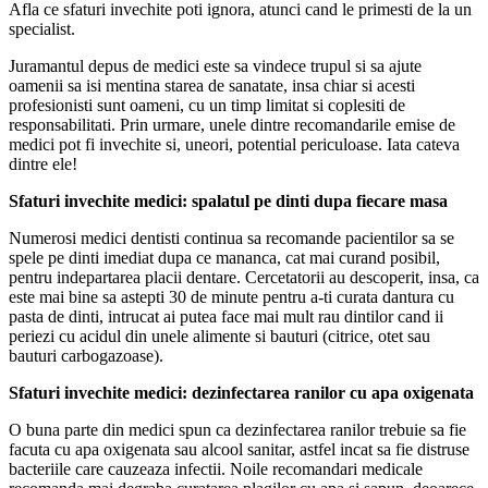
Afla ce sfaturi invechite poti ignora, atunci cand le primesti de la un
specialist.
Juramantul depus de medici este sa vindece trupul si sa ajute
oamenii sa isi mentina starea de sanatate, insa chiar si acesti
profesionisti sunt oameni, cu un timp limitat si coplesiti de
responsabilitati. Prin urmare, unele dintre recomandarile emise de
medici pot fi invechite si, uneori, potential periculoase. Iata cateva
dintre ele!
Sfaturi invechite medici: spalatul pe dinti dupa fiecare masa
Numerosi medici dentisti continua sa recomande pacientilor sa se
spele pe dinti imediat dupa ce mananca, cat mai curand posibil,
pentru indepartarea placii dentare. Cercetatorii au descoperit, insa, ca
este mai bine sa astepti 30 de minute pentru a-ti curata dantura cu
pasta de dinti, intrucat ai putea face mai mult rau dintilor cand ii
periezi cu acidul din unele alimente si bauturi (citrice, otet sau
bauturi carbogazoase).
Sfaturi invechite medici: dezinfectarea ranilor cu apa oxigenata
O buna parte din medici spun ca dezinfectarea ranilor trebuie sa fie
facuta cu apa oxigenata sau alcool sanitar, astfel incat sa fie distruse
bacteriile care cauzeaza infectii. Noile recomandari medicale