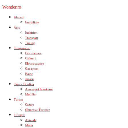
Skip
Wonder.ro
to
content
Afaceri
Imobiliare
Auto
Inchirieri
Transport
Tuning
Cumparaturi
Calculatoare
Cadouri
Electrocasnice
Gadgeturi
Haine
Jucarii
Casa si Gradina
Amenajari Interioare
Mobilier
Turism
Cazare
Obiective Turistice
Lifestyle
Animale
Moda