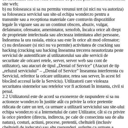
site web;
b) nu foloseasca si sa nu permita vreunui tert (si nici nu va autoriza)
sa foloseasca serviciul sau site-ul echipa wonder.ro pentru a
transmite sau a receptiona materiale care contravin dispozitiilor
legale în vigoare sau au un continut obscen, abuziv, vulgar,
defaimator, ofensator, amenintator, xenofob, încalca orice alt drept
de proprietate intelectuala sau afecteaza intimitatea altei persoane,
îndeamna la ura rasiala, etnica sau este în orice alt mod ofensator;
c) nu desfasoare (si nici nu va permite) activitatea de cracking sau
hacking (cracking sau hacking înseamna trecerea neautorizata peste
serviciul de autentificare al utilizatorului sau alte servicii de
securitate ale oricarei retele, server, server web sau cont de
utilizator), sau atacuri de tipul „Denial of Service” (Atacuri de tip
„refuzul serviciului” – „Denial of Service” înseamna interferenta cu
Serviciul, referitor la oricare utilizator, retea sau server, în acest fel
blocând accesul la/de la Serviciu). Utilizatorii care violeaza
securitatea sistemelor sau retelelor vor fi actionati în instanta, civil si
penal.
2.2 Utilizatorul este de acord sa exonereze de raspundere si sa nu
actioneze wonder.ro în justitie atât cu privire la orice pretentie
ridicata de catre un tert, ca urmare a utilizarii serviciului sau site-ului
echipa wonder.ro si a Internetului de catre Utilizator, cât si cu privire
la orice pierdere (directa, indirecta, pe cale de consecinta sau de alta
natura), costuri, actiuni, procese, pretentii, cheltuieli (inclusiv
cheltuieli de judecata) sau alte raspunderi, suferite ca urmare a