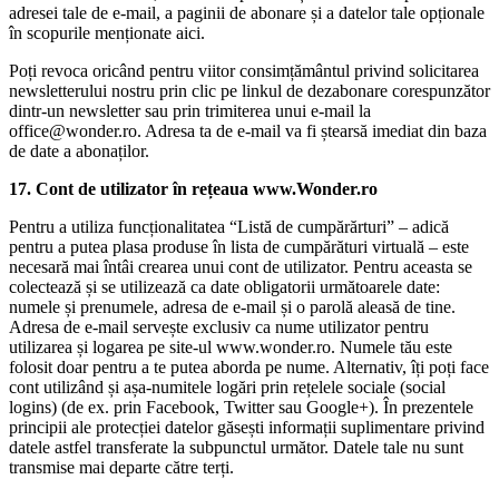
adresei tale de e-mail, a paginii de abonare și a datelor tale opționale
în scopurile menționate aici.
Poți revoca oricând pentru viitor consimțământul privind solicitarea
newsletterului nostru prin clic pe linkul de dezabonare corespunzător
dintr-un newsletter sau prin trimiterea unui e-mail la
office@wonder.ro. Adresa ta de e-mail va fi ștearsă imediat din baza
de date a abonaților.
17. Cont de utilizator în rețeaua www.Wonder.ro
Pentru a utiliza funcționalitatea “Listă de cumpărărturi” – adică
pentru a putea plasa produse în lista de cumpărături virtuală – este
necesară mai întâi crearea unui cont de utilizator. Pentru aceasta se
colectează și se utilizează ca date obligatorii următoarele date:
numele și prenumele, adresa de e-mail și o parolă aleasă de tine.
Adresa de e-mail servește exclusiv ca nume utilizator pentru
utilizarea și logarea pe site-ul www.wonder.ro. Numele tău este
folosit doar pentru a te putea aborda pe nume. Alternativ, îți poți face
cont utilizând și așa-numitele logări prin rețelele sociale (social
logins) (de ex. prin Facebook, Twitter sau Google+). În prezentele
principii ale protecției datelor găsești informații suplimentare privind
datele astfel transferate la subpunctul următor. Datele tale nu sunt
transmise mai departe către terți.