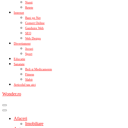
Nunti
Retete
Internet
Bani pe Net
Comert Online
Gazduire Web
SEO
Web Design
Divertisment
Jocuri
Sport
Educatie
Sanatate
Boli si Medicamente
Fitness
Slabit
Articolul tau aici
Wonder.ro
Afaceri
Imobiliare