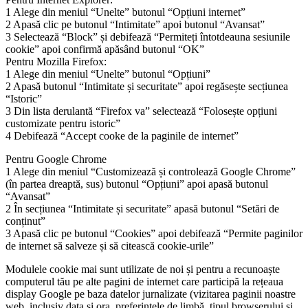
1 Alege din meniul “Unelte” butonul “Opțiuni internet”
2 Apasă clic pe butonul “Intimitate” apoi butonul “Avansat”
3 Selectează “Block” și debifează “Permiteți întotdeauna sesiunile
cookie” apoi confirmă apăsând butonul “OK”
Pentru Mozilla Firefox:
1 Alege din meniul “Unelte” butonul “Opțiuni”
2 Apasă butonul “Intimitate și securitate” apoi regăsește secțiunea
“Istoric”
3 Din lista derulantă “Firefox va” selectează “Folosește opțiuni
customizate pentru istoric”
4 Debifează “Accept cooke de la paginile de internet”
Pentru Google Chrome
1 Alege din meniul “Customizează și controlează Google Chrome”
(în partea dreaptă, sus) butonul “Opțiuni” apoi apasă butonul
“Avansat”
2 În secțiunea “Intimitate și securitate” apasă butonul “Setări de
conținut”
3 Apasă clic pe butonul “Cookies” apoi debifează “Permite paginilor
de internet să salveze și să citească cookie-urile”
Modulele cookie mai sunt utilizate de noi și pentru a recunoaște
computerul tău pe alte pagini de internet care participă la rețeaua
display Google pe baza datelor jurnalizate (vizitarea paginii noastre
web, inclusiv data și ora, preferințele de limbă, tipul browserului și