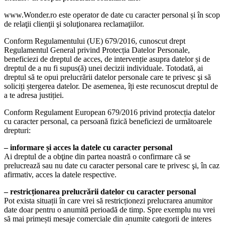
www.Wonder.ro este operator de date cu caracter personal și în scop
de relaţii clienţii şi soluţionarea reclamaţiilor.
Conform Regulamentului (UE) 679/2016, cunoscut drept
Regulamentul General privind Protecția Datelor Personale,
beneficiezi de dreptul de acces, de intervenție asupra datelor și de
dreptul de a nu fi supus(ă) unei decizii individuale. Totodată, ai
dreptul să te opui prelucrării datelor personale care te privesc şi să
soliciți ștergerea datelor. De asemenea, îți este recunoscut dreptul de
a te adresa justiției.
Conform Regulament European 679/2016 privind protecția datelor
cu caracter personal, ca persoană fizică beneficiezi de următoarele
drepturi:
– informare și acces la datele cu caracter personal
Ai dreptul de a obţine din partea noastră o confirmare că se
prelucrează sau nu date cu caracter personal care te privesc şi, în caz
afirmativ, acces la datele respective.
– restricționarea prelucrării datelor cu caracter personal
Pot exista situații în care vrei să restricționezi prelucrarea anumitor
date doar pentru o anumită perioadă de timp. Spre exemplu nu vrei
să mai primești mesaje comerciale din anumite categorii de interes