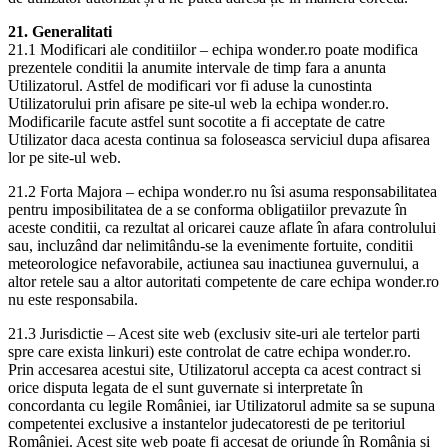
21. Generalitati
21.1 Modificari ale conditiilor – echipa wonder.ro poate modifica
prezentele conditii la anumite intervale de timp fara a anunta
Utilizatorul. Astfel de modificari vor fi aduse la cunostinta
Utilizatorului prin afisare pe site-ul web la echipa wonder.ro.
Modificarile facute astfel sunt socotite a fi acceptate de catre
Utilizator daca acesta continua sa foloseasca serviciul dupa afisarea
lor pe site-ul web.
21.2 Forta Majora – echipa wonder.ro nu îsi asuma responsabilitatea
pentru imposibilitatea de a se conforma obligatiilor prevazute în
aceste conditii, ca rezultat al oricarei cauze aflate în afara controlului
sau, incluzând dar nelimitându-se la evenimente fortuite, conditii
meteorologice nefavorabile, actiunea sau inactiunea guvernului, a
altor retele sau a altor autoritati competente de care echipa wonder.ro
nu este responsabila.
21.3 Jurisdictie – Acest site web (exclusiv site-uri ale tertelor parti
spre care exista linkuri) este controlat de catre echipa wonder.ro.
Prin accesarea acestui site, Utilizatorul accepta ca acest contract si
orice disputa legata de el sunt guvernate si interpretate în
concordanta cu legile României, iar Utilizatorul admite sa se supuna
competentei exclusive a instantelor judecatoresti de pe teritoriul
României. Acest site web poate fi accesat de oriunde în România si