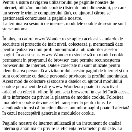
Pentru a ușura navigarea utilizatorului pe paginile noastre de
internet, utilizăm module cookie (fișier de mici dimensiuni, pe care
un server le trimite computerului tău), cu ajutorul cărora se
gestionează conexiunea la paginile noastre.
La terminarea sesiunii de internet, modulele cookie de sesiune sunt
șterse automat.
În plus, in cadrul www.Wonder.ro se aplica aceleasi standarde de
securitate si protectie de inalt nivel, colectează şi memorează date
pentru realizarea unui profil anonimizat al utilizatorilor acestor
pagini. În acest sens, www.Wonder.ro stochează un modul cookie
permanent în programul de browser, care permite recunoașterea
browserului de internet. Datele colectate nu sunt utilizate pentru
identificarea personală a vizitatorului acestor pagini de internet şi nu
sunt coroborate cu datele personale privitoare la profilul anonimizat.
Acest mod de colectare și stocare a datelor cu ajutorul modulului
cookie permanent de către www.Wonder.ro poate fi dezactivat
oricând cu efect în viitor. Îți poți seta browserul în așa fel încât acesta
să te informeze cu privire la plasarea de module cookie. Folosirea
modulelor cookie devine astfel transparentă pentru tine. Te
atenționăm totuși că funcționalitatea anumitor pagini poate fi afectată
în cazul neacceptării generale a modulelor cookie.
Paginile noastre de internet utilizează şi un instrument de analiză
internă şi anonimă cu privire la eficiența reclamelor publicate. La