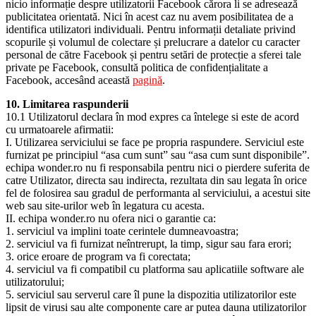
nicio informație despre utilizatorii Facebook cărora li se adresează
publicitatea orientată. Nici în acest caz nu avem posibilitatea de a
identifica utilizatori individuali. Pentru informații detaliate privind
scopurile și volumul de colectare și prelucrare a datelor cu caracter
personal de către Facebook și pentru setări de protecție a sferei tale
private pe Facebook, consultă politica de confidențialitate a
Facebook, accesând această
pagină
.
10. Limitarea raspunderii
10.1 Utilizatorul declara în mod expres ca întelege si este de acord
cu urmatoarele afirmatii:
I. Utilizarea serviciului se face pe propria raspundere. Serviciul este
furnizat pe principiul “asa cum sunt” sau “asa cum sunt disponibile”.
echipa wonder.ro nu fi responsabila pentru nici o pierdere suferita de
catre Utilizator, directa sau indirecta, rezultata din sau legata în orice
fel de folosirea sau gradul de performanta al serviciului, a acestui site
web sau site-urilor web în legatura cu acesta.
II. echipa wonder.ro nu ofera nici o garantie ca:
1. serviciul va implini toate cerintele dumneavoastra;
2. serviciul va fi furnizat neîntrerupt, la timp, sigur sau fara erori;
3. orice eroare de program va fi corectata;
4. serviciul va fi compatibil cu platforma sau aplicatiile software ale
utilizatorului;
5. serviciul sau serverul care îl pune la dispozitia utilizatorilor este
lipsit de virusi sau alte componente care ar putea dauna utilizatorilor