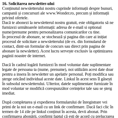
16. Solicitarea newsletter-ului
Conținutul newsletterului nostru cuprinde informații despre bunuri,
campanii și concursuri ale www.Wonder.ro, precum și informații
privind ofertele.
Dacă te abonezi la newsletterul nostru gratuit, este obligatoriu să ne
furnizezi următoarele informații: adresa de e-mail si optional
nume/prenume pentru personalizarea comunicarilor cu tine.
În procesul de abonare, se stochează și pagina din care ai inițiat
procesul de solicitare a newsletterului (de ex. din formularul de
contact, dintr-un formular de concurs sau direct prin pagina de
abonare la newsletter). Acest lucru servește exclusiv la optimizarea
paginii noastre de internet.
Dacă în cadrul logării furnizezi în mod voluntar date suplimentare
legate de persoana ta (nume, prenume), noi utilizăm acest date doar
pentru a insera în newsletter un apelativ personal. Poți modifica sau
șterge oricând individual aceste date. Linkul în acest sens îl găsești
în subsolul newsletterului. Ulterior, datele suplimentare furnizate în
mod voluntar se modifică corespunzător cerințelor tale sau se șterg
imediat.
După completarea și expedierea formularului de înregistrare vei
primi de la noi un e-mail cu un link de confirmare. Dacă faci clic în
termen de 14 zile pe linkul conținut în acesta, devii abonat. Prin
confirmarea abonării, confirmi faptul că ești de acord cu prelucrarea