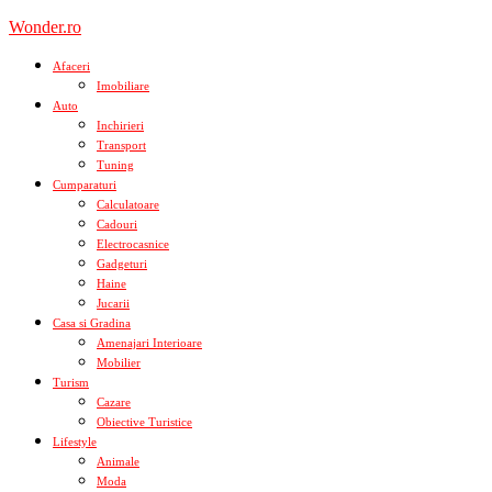
Skip
Wonder.ro
to
content
Afaceri
Imobiliare
Auto
Inchirieri
Transport
Tuning
Cumparaturi
Calculatoare
Cadouri
Electrocasnice
Gadgeturi
Haine
Jucarii
Casa si Gradina
Amenajari Interioare
Mobilier
Turism
Cazare
Obiective Turistice
Lifestyle
Animale
Moda