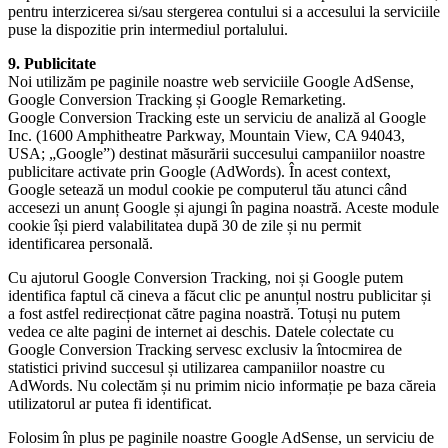
pentru interzicerea si/sau stergerea contului si a accesului la serviciile
puse la dispozitie prin intermediul portalului.
9. Publicitate
Noi utilizăm pe paginile noastre web serviciile Google AdSense,
Google Conversion Tracking și Google Remarketing.
Google Conversion Tracking este un serviciu de analiză al Google
Inc. (1600 Amphitheatre Parkway, Mountain View, CA 94043,
USA; „Google”) destinat măsurării succesului campaniilor noastre
publicitare activate prin Google (AdWords). În acest context,
Google setează un modul cookie pe computerul tău atunci când
accesezi un anunț Google și ajungi în pagina noastră. Aceste module
cookie își pierd valabilitatea după 30 de zile și nu permit
identificarea personală.
Cu ajutorul Google Conversion Tracking, noi și Google putem
identifica faptul că cineva a făcut clic pe anunțul nostru publicitar și
a fost astfel redirecționat către pagina noastră. Totuși nu putem
vedea ce alte pagini de internet ai deschis. Datele colectate cu
Google Conversion Tracking servesc exclusiv la întocmirea de
statistici privind succesul și utilizarea campaniilor noastre cu
AdWords. Nu colectăm și nu primim nicio informație pe baza căreia
utilizatorul ar putea fi identificat.
Folosim în plus pe paginile noastre Google AdSense, un serviciu de