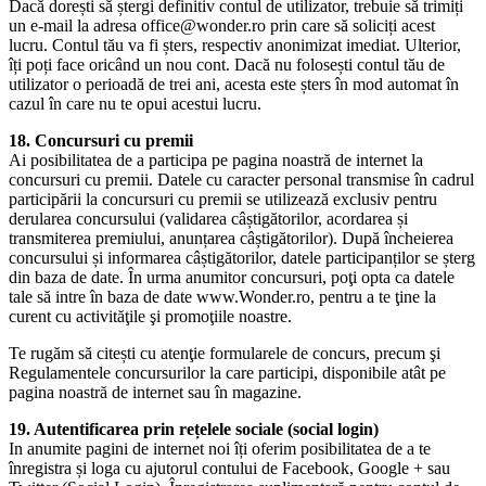
Dacă dorești să ștergi definitiv contul de utilizator, trebuie să trimiți
un e-mail la adresa office@wonder.ro prin care să soliciți acest
lucru. Contul tău va fi șters, respectiv anonimizat imediat. Ulterior,
îți poți face oricând un nou cont. Dacă nu folosești contul tău de
utilizator o perioadă de trei ani, acesta este șters în mod automat în
cazul în care nu te opui acestui lucru.
18. Concursuri cu premii
Ai posibilitatea de a participa pe pagina noastră de internet la
concursuri cu premii. Datele cu caracter personal transmise în cadrul
participării la concursuri cu premii se utilizează exclusiv pentru
derularea concursului (validarea câștigătorilor, acordarea și
transmiterea premiului, anunțarea câștigătorilor). După încheierea
concursului și informarea câștigătorilor, datele participanților se șterg
din baza de date. În urma anumitor concursuri, poţi opta ca datele
tale să intre în baza de date www.Wonder.ro, pentru a te ţine la
curent cu activităţile şi promoţiile noastre.
Te rugăm să citești cu atenţie formularele de concurs, precum şi
Regulamentele concursurilor la care participi, disponibile atât pe
pagina noastră de internet sau în magazine.
19. Autentificarea prin rețelele sociale (social login)
In anumite pagini de internet noi îți oferim posibilitatea de a te
înregistra și loga cu ajutorul contului de Facebook, Google + sau