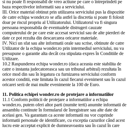
si nu poate fi responsabil de vreo actiune pe care o întreprindeti pe
baza respectivelor informatii sau a serviciului.
III. Orice material obtinut prin utilizarea serviciului pus la dispozitie
de catre echipa wonder.ro se afla astfel la discretia si poate fi folosit
doar pe riscul propriu al Utilizatorului. Utilizatorul va fi singura
persoana responsabila de eventualele distrugeri cauzate
computerului de pe care este accesat serviciul sau de alte pierderi de
date ce pot rezulta din descarcarea oricaror materiale.
IV. Nici un sfat sau alte informatii orale sau scrise, obtinute de catre
Utilizator de la echipa wonder.ro prin intermediul serviciului, nu va
presupune o garantie alta decât cea stipulata expres în Conditiile de
Utilizare.
10.2 Raspunderea echipa wonder.ro (daca aceasta este stabilita de
catre o instanta judecatoreasca sau un tribunal arbitral) rezultata în
orice mod din sau în legatura cu furnizarea serviciului conform
acestor conditii, este limitata în cazul fiecarui eveniment sau în cazul
oricarei serii de mai multe evenimente la 100 de Euro.
11. Politica echipei wonder.ro de protejare a informatiilor
11.1 Conform politicii de protejare a informatiilor a echipa
wonder.ro, putem oferi altor parti (numite terti) anumite informatii de
ansamblu continute în formularul de înregistrare sau alte date de
acelasi gen. Va garantam ca aceste informatii nu vor cuprinde
informatii personale de identificare, cu exceptia cazurilor când acest
lucru este acceptat explicit de dumneavoastra sau în cazul în care