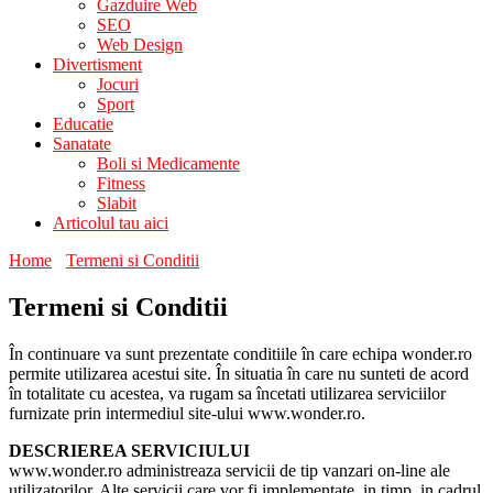
Gazduire Web
SEO
Web Design
Divertisment
Jocuri
Sport
Educatie
Sanatate
Boli si Medicamente
Fitness
Slabit
Articolul tau aici
Home
Termeni si Conditii
Termeni si Conditii
În continuare va sunt prezentate conditiile în care echipa wonder.ro
permite utilizarea acestui site. În situatia în care nu sunteti de acord
în totalitate cu acestea, va rugam sa încetati utilizarea serviciilor
furnizate prin intermediul site-ului www.wonder.ro.
DESCRIEREA SERVICIULUI
www.wonder.ro administreaza servicii de tip vanzari on-line ale
utilizatorilor. Alte servicii care vor fi implementate, in timp, in cadrul