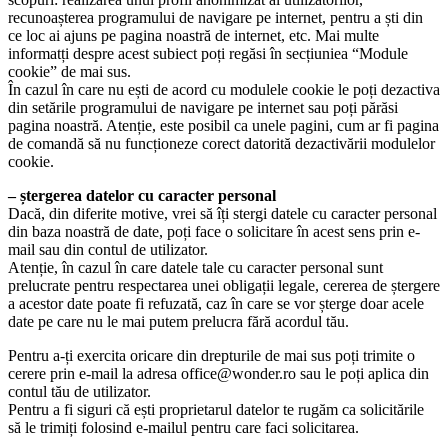
recunoașterea programului de navigare pe internet, pentru a ști din
ce loc ai ajuns pe pagina noastră de internet, etc. Mai multe
informatți despre acest subiect poți regăsi în secțiuniea “Module
cookie” de mai sus.
În cazul în care nu ești de acord cu modulele cookie le poți dezactiva
din setările programului de navigare pe internet sau poți părăsi
pagina noastră. Atenție, este posibil ca unele pagini, cum ar fi pagina
de comandă să nu funcționeze corect datorită dezactivării modulelor
cookie.
– ștergerea datelor cu caracter personal
Dacă, din diferite motive, vrei să îți stergi datele cu caracter personal
din baza noastră de date, poți face o solicitare în acest sens prin e-
mail sau din contul de utilizator.
Atenție, în cazul în care datele tale cu caracter personal sunt
prelucrate pentru respectarea unei obligații legale, cererea de ștergere
a acestor date poate fi refuzată, caz în care se vor șterge doar acele
date pe care nu le mai putem prelucra fără acordul tău.
Pentru a-ți exercita oricare din drepturile de mai sus poți trimite o
cerere prin e-mail la adresa office@wonder.ro sau le poți aplica din
contul tău de utilizator.
Pentru a fi siguri că ești proprietarul datelor te rugăm ca solicitările
să le trimiți folosind e-mailul pentru care faci solicitarea.