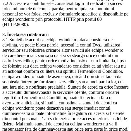
7.2 Accesare a contului este considerat login-ul realizat cu succes
folosind numele de cont si parola; pentru update-ul anuntului
personal se vor folosi exclusiv formularele specifice si disponibile pe
echipa wonder.ro prin protocolul HTTP prin portul 80
(HTTP:8080).
8. Încetarea colaborarii
8.1 Sunteti de acord ca echipa wonder.ro, daca considera de
cuviinta, va poate bloca parola, accesul la contul Dvs., utilizarea
serviciilor sau folosirea oricaror altor servicii ale echipa wonder.ro
de care beneficiati, sau sa scoata si sa stearga orice continut din
cadrul serviciilor, pentru orice motiv, inclusiv dar nu limitat la, lipsa
de folosire sau daca echipa wonder.ro considera ca ati violat sau nu
ati actionat conform cu litera sau spiritul Termenilor si Conditiilor.
echipa wonder.ro poate de asemenea, oricând doreste si fara a da
socoteala, întrerupe furnizarea serviciilor, sau a unei parti a lor, cu
sau fara nici o notificare prealabila. Sunteti de acord ca orice încetare
a accesului dumneavoastra la serviciile oferite, conform oricarei
reguli din Termenilor si Conditiilor, poate fi efectuata fara o
avertizare anticipata, si luati la cunostinta si sunteti de acord ca
echipa wonder.ro poate dezactiva sau sterge imediat contul
dumneavoastra si toate informatiile în legatura cu acesta si fisierele
din contul personal si/sau sa interzica orice acces ulterior la astfel de
fisiere. Mai mult, sunteti de acord ca echipa wonder.ro nu va fi
raspunzator fata de dumneavoastra sau orice terta parte în orice mod,