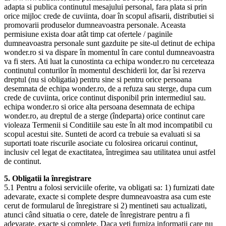
adapta si publica continutul mesajului personal, fara plata si prin
orice mijloc crede de cuviinta, doar în scopul afisarii, distributiei si
promovarii produselor dumneavoastra personale. Aceasta
permisiune exista doar atât timp cat ofertele / paginile
dumneavoastra personale sunt gazduite pe site-ul detinut de echipa
wonder.ro si va dispare în momentul în care contul dumneavoastra
va fi sters. Ati luat la cunostinta ca echipa wonder.ro nu cerceteaza
continutul conturilor în momentul deschiderii lor, dar îsi rezerva
dreptul (nu si obligatia) pentru sine si pentru orice persoana
desemnata de echipa wonder.ro, de a refuza sau sterge, dupa cum
crede de cuviinta, orice continut disponibil prin intermediul sau.
echipa wonder.ro si orice alta persoana desemnata de echipa
wonder.ro, au dreptul de a sterge (îndeparta) orice continut care
violeaza Termenii si Conditiile sau este în alt mod incompatibil cu
scopul acestui site. Sunteti de acord ca trebuie sa evaluati si sa
suportati toate riscurile asociate cu folosirea oricarui continut,
inclusiv cel legat de exactitatea, întregimea sau utilitatea unui astfel
de continut.
5. Obligatii la înregistrare
5.1 Pentru a folosi serviciile oferite, va obligati sa: 1) furnizati date
adevarate, exacte si complete despre dumneavoastra asa cum este
cerut de formularul de înregistrare si 2) mentineti sau actualizati,
atunci când situatia o cere, datele de înregistrare pentru a fi
adevarate, exacte si complete. Daca veti furniza informatii care nu