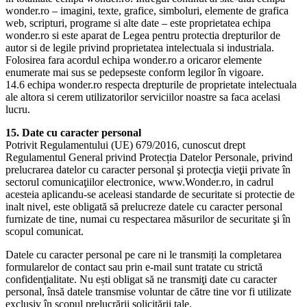
wonder.ro – imagini, texte, grafice, simboluri, elemente de grafica
web, scripturi, programe si alte date – este proprietatea echipa
wonder.ro si este aparat de Legea pentru protectia drepturilor de
autor si de legile privind proprietatea intelectuala si industriala.
Folosirea fara acordul echipa wonder.ro a oricaror elemente
enumerate mai sus se pedepseste conform legilor în vigoare.
14.6 echipa wonder.ro respecta drepturile de proprietate intelectuala
ale altora si cerem utilizatorilor serviciilor noastre sa faca acelasi
lucru.
15. Date cu caracter personal
Potrivit Regulamentului (UE) 679/2016, cunoscut drept
Regulamentul General privind Protecția Datelor Personale, privind
prelucrarea datelor cu caracter personal şi protecţia vieţii private în
sectorul comunicaţiilor electronice, www.Wonder.ro, in cadrul
acesteia aplicandu-se aceleasi standarde de securitate si protectie de
inalt nivel, este obligată să prelucreze datele cu caracter personal
furnizate de tine, numai cu respectarea măsurilor de securitate şi în
scopul comunicat.
Datele cu caracter personal pe care ni le transmiți la completarea
formularelor de contact sau prin e-mail sunt tratate cu strictă
confidenţialitate. Nu ești obligat să ne transmiţi date cu caracter
personal, însă datele transmise voluntar de către tine vor fi utilizate
exclusiv în scopul prelucrării solicitării tale.