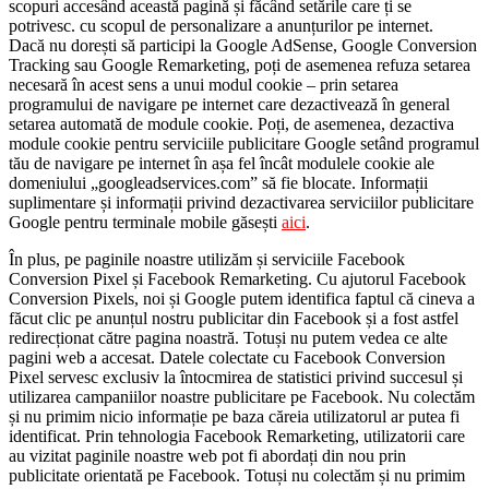
scopuri accesând această pagină și făcând setările care ți se
potrivesc. cu scopul de personalizare a anunțurilor pe internet.
Dacă nu dorești să participi la Google AdSense, Google Conversion
Tracking sau Google Remarketing, poți de asemenea refuza setarea
necesară în acest sens a unui modul cookie – prin setarea
programului de navigare pe internet care dezactivează în general
setarea automată de module cookie. Poți, de asemenea, dezactiva
module cookie pentru serviciile publicitare Google setând programul
tău de navigare pe internet în așa fel încât modulele cookie ale
domeniului „googleadservices.com” să fie blocate. Informații
suplimentare și informații privind dezactivarea serviciilor publicitare
Google pentru terminale mobile găsești
aici
.
În plus, pe paginile noastre utilizăm și serviciile Facebook
Conversion Pixel și Facebook Remarketing. Cu ajutorul Facebook
Conversion Pixels, noi și Google putem identifica faptul că cineva a
făcut clic pe anunțul nostru publicitar din Facebook și a fost astfel
redirecționat către pagina noastră. Totuși nu putem vedea ce alte
pagini web a accesat. Datele colectate cu Facebook Conversion
Pixel servesc exclusiv la întocmirea de statistici privind succesul și
utilizarea campaniilor noastre publicitare pe Facebook. Nu colectăm
și nu primim nicio informație pe baza căreia utilizatorul ar putea fi
identificat. Prin tehnologia Facebook Remarketing, utilizatorii care
au vizitat paginile noastre web pot fi abordați din nou prin
publicitate orientată pe Facebook. Totuși nu colectăm și nu primim