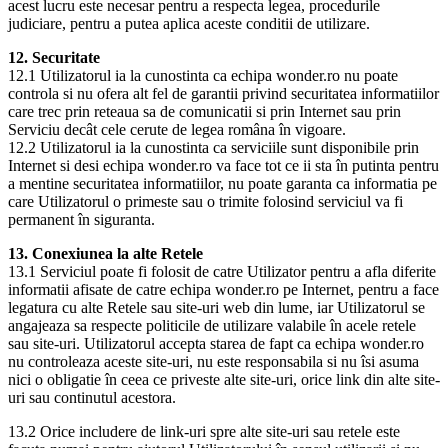
acest lucru este necesar pentru a respecta legea, procedurile
judiciare, pentru a putea aplica aceste conditii de utilizare.
12. Securitate
12.1 Utilizatorul ia la cunostinta ca echipa wonder.ro nu poate
controla si nu ofera alt fel de garantii privind securitatea informatiilor
care trec prin reteaua sa de comunicatii si prin Internet sau prin
Serviciu decât cele cerute de legea româna în vigoare.
12.2 Utilizatorul ia la cunostinta ca serviciile sunt disponibile prin
Internet si desi echipa wonder.ro va face tot ce ii sta în putinta pentru
a mentine securitatea informatiilor, nu poate garanta ca informatia pe
care Utilizatorul o primeste sau o trimite folosind serviciul va fi
permanent în siguranta.
13. Conexiunea la alte Retele
13.1 Serviciul poate fi folosit de catre Utilizator pentru a afla diferite
informatii afisate de catre echipa wonder.ro pe Internet, pentru a face
legatura cu alte Retele sau site-uri web din lume, iar Utilizatorul se
angajeaza sa respecte politicile de utilizare valabile în acele retele
sau site-uri. Utilizatorul accepta starea de fapt ca echipa wonder.ro
nu controleaza aceste site-uri, nu este responsabila si nu îsi asuma
nici o obligatie în ceea ce priveste alte site-uri, orice link din alte site-
uri sau continutul acestora.
13.2 Orice includere de link-uri spre alte site-uri sau retele este