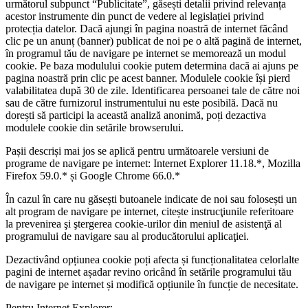
următorul subpunct “Publicitate”, găsești detalii privind relevanța
acestor instrumente din punct de vedere al legislației privind
protecția datelor. Dacă ajungi în pagina noastră de internet făcând
clic pe un anunț (banner) publicat de noi pe o altă pagină de internet,
în programul tău de navigare pe internet se memorează un modul
cookie. Pe baza modulului cookie putem determina dacă ai ajuns pe
pagina noastră prin clic pe acest banner. Modulele cookie își pierd
valabilitatea după 30 de zile. Identificarea persoanei tale de către noi
sau de către furnizorul instrumentului nu este posibilă. Dacă nu
dorești să participi la această analiză anonimă, poți dezactiva
modulele cookie din setările browserului.
Pașii descriși mai jos se aplică pentru următoarele versiuni de
programe de navigare pe internet: Internet Explorer 11.18.*, Mozilla
Firefox 59.0.* și Google Chrome 66.0.*
În cazul în care nu găsești butoanele indicate de noi sau folosești un
alt program de navigare pe internet, citește instrucţiunile referitoare
la prevenirea şi ştergerea cookie-urilor din meniul de asistenţă al
programului de navigare sau al producătorului aplicaţiei.
Dezactivând opțiunea cookie poți afecta și funcționalitatea celorlalte
pagini de internet așadar revino oricând în setările programului tău
de navigare pe internet și modifică opțiunile în funcție de necesitate.
Pentru Internet Explorer: