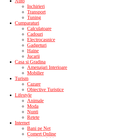
Auto
Inchirieri
Transport
Tuning
Cumparaturi
Calculatoare
Cadouri
Electrocasnice
Gadgeturi
Haine
Jucarii
Casa si Gradina
Amenajari Interioare
Mobilier
Turism
Cazare
Obiective Turistice
Lifestyle
Animale
Moda
Nunti
Retete
Internet
Bani pe Net
Comert Online