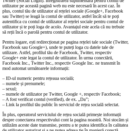
Twitter (Social Login). Înregistrarea suplimentară pentru contul de
utilizator pe această pagină web nu este necesară în acest caz. În
plus, contul tău de utilizator al rețelei sociale (Google+, Facebook
sau Twitter) se leagă la contul de utilizator, astfel încât să te poți
autentifica cu contul de utilizator al rețelei sociale pentru contul de
utilizator și te poți loga de acolo. Avantajul este acela că nu trebuie
să reții încă o parolă pentru contul de utilizator.
Pentru logare, ești redirecționat pe pagina rețelei tale sociale (Twitter,
Facebook sau Google+), unde te puteți loga cu datele tale de
utilizare. Astfel, profilul tău de Facebook, Twitter, respectiv
Google+ este legat la contul de utilizator. În urma conectării,
Facebook Inc., Twitter Inc., respectiv Google Inc. ne transmit în
mod automat următoarele informații:
– ID-ul numeric pentru rețeaua socială;
– numele și prenumele;
– sexul;
– numele de utilizator pe Twitter, Google +, respectiv Facebook;
– A fost verificat contul (verified), de ex. „Da”;
– Link la profilul tău public în serviciul de rețea socială selectat.
În plus, operatorul serviciului de rețea socială primește informații
despre conectarea respectivului cont la pagina noastră. Noi stocăm și
utilizăm aceste date transmise, pentru a te putea identifica în calitatea
de utilizator autorizat și a ne putea adresa ție în manieră corectă.