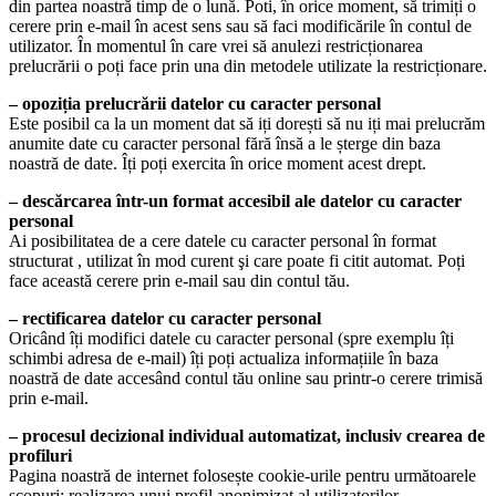
din partea noastră timp de o lună. Poti, în orice moment, să trimiți o
cerere prin e-mail în acest sens sau să faci modificările în contul de
utilizator. În momentul în care vrei să anulezi restricționarea
prelucrării o poți face prin una din metodele utilizate la restricționare.
– opoziția prelucrării datelor cu caracter personal
Este posibil ca la un moment dat să iți dorești să nu iți mai prelucrăm
anumite date cu caracter personal fără însă a le șterge din baza
noastră de date. Îți poți exercita în orice moment acest drept.
– descărcarea într-un format accesibil ale datelor cu caracter
personal
Ai posibilitatea de a cere datele cu caracter personal în format
structurat , utilizat în mod curent şi care poate fi citit automat. Poți
face această cerere prin e-mail sau din contul tău.
– rectificarea datelor cu caracter personal
Oricând îți modifici datele cu caracter personal (spre exemplu îți
schimbi adresa de e-mail) îți poți actualiza informațiile în baza
noastră de date accesând contul tău online sau printr-o cerere trimisă
prin e-mail.
– procesul decizional individual automatizat, inclusiv crearea de
profiluri
Pagina noastră de internet folosește cookie-urile pentru următoarele
scopuri: realizarea unui profil anonimizat al utilizatorilor,