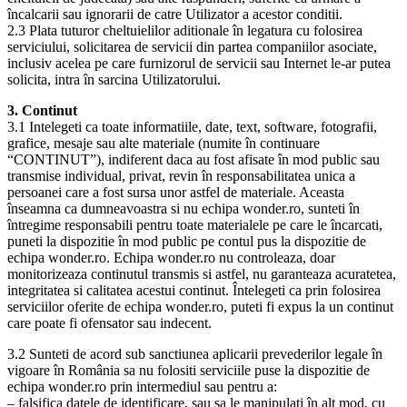
încalcarii sau ignorarii de catre Utilizator a acestor conditii.
2.3 Plata tuturor cheltuielilor aditionale în legatura cu folosirea
serviciului, solicitarea de servicii din partea companiilor asociate,
inclusiv acelea pe care furnizorul de servicii sau Internet le-ar putea
solicita, intra în sarcina Utilizatorului.
3. Continut
3.1 Intelegeti ca toate informatiile, date, text, software, fotografii,
grafice, mesaje sau alte materiale (numite în continuare
“CONTINUT”), indiferent daca au fost afisate în mod public sau
transmise individual, privat, revin în responsabilitatea unica a
persoanei care a fost sursa unor astfel de materiale. Aceasta
înseamna ca dumneavoastra si nu echipa wonder.ro, sunteti în
întregime responsabili pentru toate materialele pe care le încarcati,
puneti la dispozitie în mod public pe contul pus la dispozitie de
echipa wonder.ro. Echipa wonder.ro nu controleaza, doar
monitorizeaza continutul transmis si astfel, nu garanteaza acuratetea,
integritatea si calitatea acestui continut. Întelegeti ca prin folosirea
serviciilor oferite de echipa wonder.ro, puteti fi expus la un continut
care poate fi ofensator sau indecent.
3.2 Sunteti de acord sub sanctiunea aplicarii prevederilor legale în
vigoare în România sa nu folositi serviciile puse la dispozitie de
echipa wonder.ro prin intermediul sau pentru a:
– falsifica datele de identificare, sau sa le manipulati în alt mod, cu