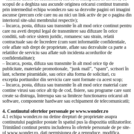
scopul de a deghiza sau ascunde originea oricarui continut transmis
prin intermediul echipa wonder.ro sau sa dezvolte pagini ori imagini
ascunse (precum cele care nu au nici un link activ de pe o pagina din
interiorul site-ului membrului respectiv);
– încarca, posta, difuza sau transmite în alt mod orice continut pentru
care nu aveti dreptul legal de transmitere sau difuzare în orice
conditii, sub orice sistem juridic, romanesc sau strain, relatii
contractuale sau de încredere (cum sunt informatiile confidentiale,
cele aflate sub drept de proprietate, aflate sau dezvaluite ca parte a
relatiilor de serviciu sau aflate sub incidenta acordurilor de
confidentialitate);
– încarca, posta, difuza sau transmite în alt mod orice tip de
publicitate, materiale promotionale, “junk mail”, “spam”, scrisori în
lant, scheme piramidale, sau orice alta forma de solicitari, cu
exceptia portiunilor din serviciu care sunt formate cu acest scop;
– încarca, posta, difuza sau transmite în alt mod orice material care
contine virusi sau orice alt tip de cod, fisiere, sau programe care sunt
create sa distruga, întrerupa sau sa limiteze functionarea oricarui alt
software, componente hardware sau echipament de telecomunicatii;
4. Continutul ofertelor personale pe
www.wonder.ro
4.1 echipa wonder.ro nu detine drepturi de proprietate asupra
continutului paginilor postate în spatiul pus la dispozitia utilizatorilor.
Trimitând continut pentru includerea în ofertele personale de pe site-
ul www.wonder.ro, dati permisiunea de a reproduce, modifica,