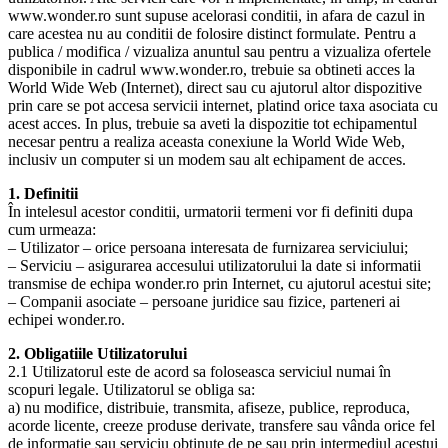
www.wonder.ro sunt supuse acelorasi conditii, in afara de cazul in
care acestea nu au conditii de folosire distinct formulate. Pentru a
publica / modifica / vizualiza anuntul sau pentru a vizualiza ofertele
disponibile in cadrul www.wonder.ro, trebuie sa obtineti acces la
World Wide Web (Internet), direct sau cu ajutorul altor dispozitive
prin care se pot accesa servicii internet, platind orice taxa asociata cu
acest acces. In plus, trebuie sa aveti la dispozitie tot echipamentul
necesar pentru a realiza aceasta conexiune la World Wide Web,
inclusiv un computer si un modem sau alt echipament de acces.
1. Definitii
În intelesul acestor conditii, urmatorii termeni vor fi definiti dupa
cum urmeaza:
– Utilizator – orice persoana interesata de furnizarea serviciului;
– Serviciu – asigurarea accesului utilizatorului la date si informatii
transmise de echipa wonder.ro prin Internet, cu ajutorul acestui site;
– Companii asociate – persoane juridice sau fizice, parteneri ai
echipei wonder.ro.
2. Obligatiile Utilizatorului
2.1 Utilizatorul este de acord sa foloseasca serviciul numai în
scopuri legale. Utilizatorul se obliga sa:
a) nu modifice, distribuie, transmita, afiseze, publice, reproduca,
acorde licente, creeze produse derivate, transfere sau vânda orice fel
de informatie sau serviciu obtinute de pe sau prin intermediul acestui