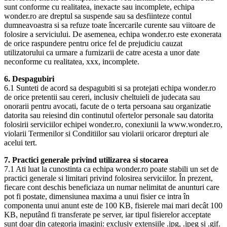
sunt conforme cu realitatea, inexacte sau incomplete, echipa
wonder.ro are dreptul sa suspende sau sa desfiinteze contul
dumneavoastra si sa refuze toate încercarile curente sau viitoare de
folosire a serviciului. De asemenea, echipa wonder.ro este exonerata
de orice raspundere pentru orice fel de prejudiciu cauzat
utilizatorului ca urmare a furnizarii de catre acesta a unor date
neconforme cu realitatea, xxx, incomplete.
6. Despagubiri
6.1 Sunteti de acord sa despagubiti si sa protejati echipa wonder.ro
de orice pretentii sau cereri, inclusiv cheltuieli de judecata sau
onorarii pentru avocati, facute de o terta persoana sau organizatie
datorita sau reiesind din continutul ofertelor personale sau datorita
folosirii serviciilor echipei wonder.ro, conexiunii la www.wonder.ro,
violarii Termenilor si Conditiilor sau violarii oricaror drepturi ale
acelui tert.
7. Practici generale privind utilizarea si stocarea
7.1 Ati luat la cunostinta ca echipa wonder.ro poate stabili un set de
practici generale si limitari privind folosirea serviciilor. În prezent,
fiecare cont deschis beneficiaza un numar nelimitat de anunturi care
pot fi postate, dimensiunea maxima a unui fisier ce intra în
componenta unui anunt este de 100 KB, fisierele mai mari decât 100
KB, neputând fi transferate pe server, iar tipul fisierelor acceptate
sunt doar din categoria imagini: exclusiv extensiile .jpg, .jpeg si .gif.