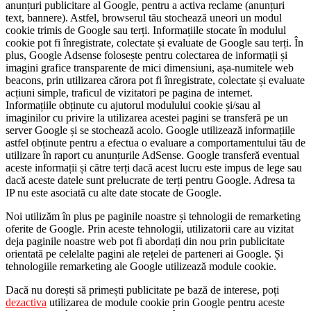
anunțuri publicitare al Google, pentru a activa reclame (anunțuri
text, bannere). Astfel, browserul tău stochează uneori un modul
cookie trimis de Google sau terți. Informațiile stocate în modulul
cookie pot fi înregistrate, colectate și evaluate de Google sau terți. În
plus, Google Adsense folosește pentru colectarea de informații și
imagini grafice transparente de mici dimensiuni, așa-numitele web
beacons, prin utilizarea cărora pot fi înregistrate, colectate și evaluate
acțiuni simple, traficul de vizitatori pe pagina de internet.
Informațiile obținute cu ajutorul modulului cookie și/sau al
imaginilor cu privire la utilizarea acestei pagini se transferă pe un
server Google și se stochează acolo. Google utilizează informațiile
astfel obținute pentru a efectua o evaluare a comportamentului tău de
utilizare în raport cu anunțurile AdSense. Google transferă eventual
aceste informații și către terți dacă acest lucru este impus de lege sau
dacă aceste datele sunt prelucrate de terți pentru Google. Adresa ta
IP nu este asociată cu alte date stocate de Google.
Noi utilizăm în plus pe paginile noastre și tehnologii de remarketing
oferite de Google. Prin aceste tehnologii, utilizatorii care au vizitat
deja paginile noastre web pot fi abordați din nou prin publicitate
orientată pe celelalte pagini ale rețelei de parteneri ai Google. Și
tehnologiile remarketing ale Google utilizează module cookie.
Dacă nu dorești să primești publicitate pe bază de interese, poți
dezactiva
utilizarea de module cookie prin Google pentru aceste