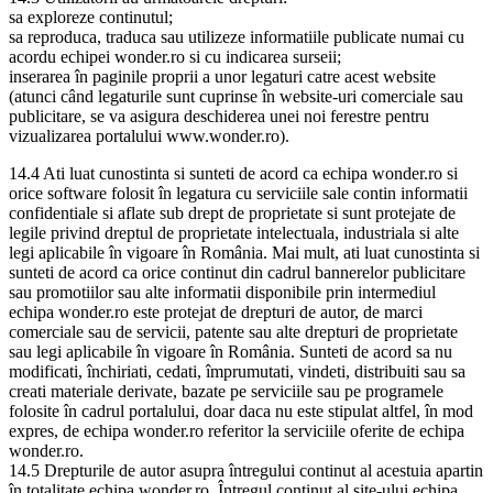
sa exploreze continutul;
sa reproduca, traduca sau utilizeze informatiile publicate numai cu
acordu echipei wonder.ro si cu indicarea surseii;
inserarea în paginile proprii a unor legaturi catre acest website
(atunci când legaturile sunt cuprinse în website-uri comerciale sau
publicitare, se va asigura deschiderea unei noi ferestre pentru
vizualizarea portalului www.wonder.ro).
14.4 Ati luat cunostinta si sunteti de acord ca echipa wonder.ro si
orice software folosit în legatura cu serviciile sale contin informatii
confidentiale si aflate sub drept de proprietate si sunt protejate de
legile privind dreptul de proprietate intelectuala, industriala si alte
legi aplicabile în vigoare în România. Mai mult, ati luat cunostinta si
sunteti de acord ca orice continut din cadrul bannerelor publicitare
sau promotiilor sau alte informatii disponibile prin intermediul
echipa wonder.ro este protejat de drepturi de autor, de marci
comerciale sau de servicii, patente sau alte drepturi de proprietate
sau legi aplicabile în vigoare în România. Sunteti de acord sa nu
modificati, închiriati, cedati, împrumutati, vindeti, distribuiti sau sa
creati materiale derivate, bazate pe serviciile sau pe programele
folosite în cadrul portalului, doar daca nu este stipulat altfel, în mod
expres, de echipa wonder.ro referitor la serviciile oferite de echipa
wonder.ro.
14.5 Drepturile de autor asupra întregului continut al acestuia apartin
în totalitate echipa wonder.ro. Întregul continut al site-ului echipa