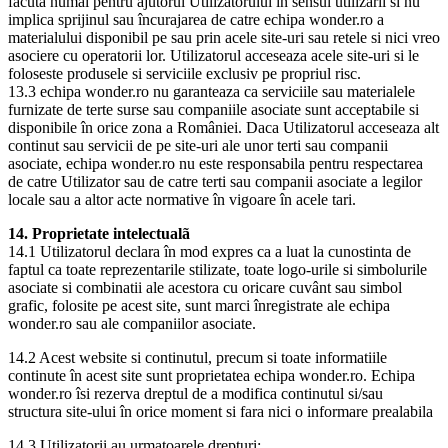
facuta numai pentru ajutorul Utilizatorului în sensul utilizarii si nu
implica sprijinul sau încurajarea de catre echipa wonder.ro a
materialului disponibil pe sau prin acele site-uri sau retele si nici vreo
asociere cu operatorii lor. Utilizatorul acceseaza acele site-uri si le
foloseste produsele si serviciile exclusiv pe propriul risc.
13.3 echipa wonder.ro nu garanteaza ca serviciile sau materialele
furnizate de terte surse sau companiile asociate sunt acceptabile si
disponibile în orice zona a României. Daca Utilizatorul acceseaza alt
continut sau servicii de pe site-uri ale unor terti sau companii
asociate, echipa wonder.ro nu este responsabila pentru respectarea
de catre Utilizator sau de catre terti sau companii asociate a legilor
locale sau a altor acte normative în vigoare în acele tari.
14. Proprietate intelectualã
14.1 Utilizatorul declara în mod expres ca a luat la cunostinta de
faptul ca toate reprezentarile stilizate, toate logo-urile si simbolurile
asociate si combinatii ale acestora cu oricare cuvânt sau simbol
grafic, folosite pe acest site, sunt marci înregistrate ale echipa
wonder.ro sau ale companiilor asociate.
14.2 Acest website si continutul, precum si toate informatiile
continute în acest site sunt proprietatea echipa wonder.ro. Echipa
wonder.ro îsi rezerva dreptul de a modifica continutul si/sau
structura site-ului în orice moment si fara nici o informare prealabila
14.3 Utilizatorii au urmatoarele drepturi: