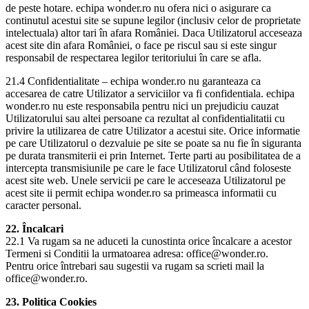
de peste hotare. echipa wonder.ro nu ofera nici o asigurare ca
continutul acestui site se supune legilor (inclusiv celor de proprietate
intelectuala) altor tari în afara României. Daca Utilizatorul acceseaza
acest site din afara României, o face pe riscul sau si este singur
responsabil de respectarea legilor teritoriului în care se afla.
21.4 Confidentialitate – echipa wonder.ro nu garanteaza ca
accesarea de catre Utilizator a serviciilor va fi confidentiala. echipa
wonder.ro nu este responsabila pentru nici un prejudiciu cauzat
Utilizatorului sau altei persoane ca rezultat al confidentialitatii cu
privire la utilizarea de catre Utilizator a acestui site. Orice informatie
pe care Utilizatorul o dezvaluie pe site se poate sa nu fie în siguranta
pe durata transmiterii ei prin Internet. Terte parti au posibilitatea de a
intercepta transmisiunile pe care le face Utilizatorul când foloseste
acest site web. Unele servicii pe care le acceseaza Utilizatorul pe
acest site ii permit echipa wonder.ro sa primeasca informatii cu
caracter personal.
22. Încalcari
22.1 Va rugam sa ne aduceti la cunostinta orice încalcare a acestor
Termeni si Conditii la urmatoarea adresa: office@wonder.ro.
Pentru orice întrebari sau sugestii va rugam sa scrieti mail la
office@wonder.ro.
23. Politica Cookies