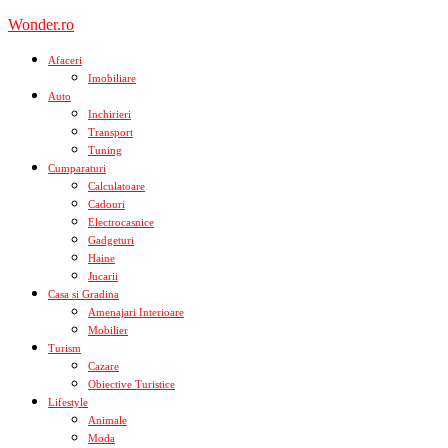
Skip
Wonder.ro
to
content
Afaceri
Imobiliare
Auto
Inchirieri
Transport
Tuning
Cumparaturi
Calculatoare
Cadouri
Electrocasnice
Gadgeturi
Haine
Jucarii
Casa si Gradina
Amenajari Interioare
Mobilier
Turism
Cazare
Obiective Turistice
Lifestyle
Animale
Moda