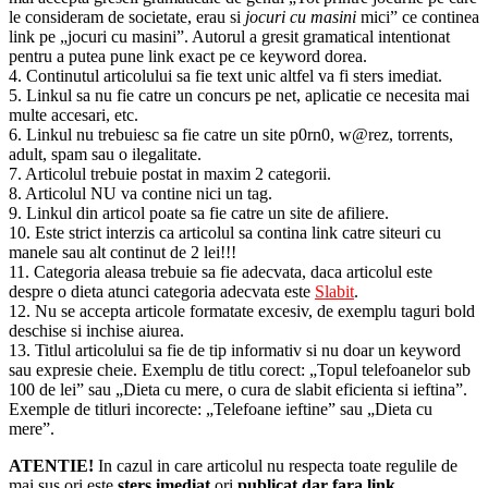
le consideram de societate, erau si
jocuri cu masini
mici” ce continea
link pe „jocuri cu masini”. Autorul a gresit gramatical intentionat
pentru a putea pune link exact pe ce keyword dorea.
4. Continutul articolului sa fie text unic altfel va fi sters imediat.
5. Linkul sa nu fie catre un concurs pe net, aplicatie ce necesita mai
multe accesari, etc.
6. Linkul nu trebuiesc sa fie catre un site p0rn0, w@rez, torrents,
adult, spam sau o ilegalitate.
7. Articolul trebuie postat in maxim 2 categorii.
8. Articolul NU va contine nici un tag.
9. Linkul din articol poate sa fie catre un site de afiliere.
10. Este strict interzis ca articolul sa contina link catre siteuri cu
manele sau alt continut de 2 lei!!!
11. Categoria aleasa trebuie sa fie adecvata, daca articolul este
despre o dieta atunci categoria adecvata este
Slabit
.
12. Nu se accepta articole formatate excesiv, de exemplu taguri bold
deschise si inchise aiurea.
13. Titlul articolului sa fie de tip informativ si nu doar un keyword
sau expresie cheie. Exemplu de titlu corect: „Topul telefoanelor sub
100 de lei” sau „Dieta cu mere, o cura de slabit eficienta si ieftina”.
Exemple de titluri incorecte: „Telefoane ieftine” sau „Dieta cu
mere”.
ATENTIE!
In cazul in care articolul nu respecta toate regulile de
mai sus ori este
sters imediat
ori
publicat dar fara link
.