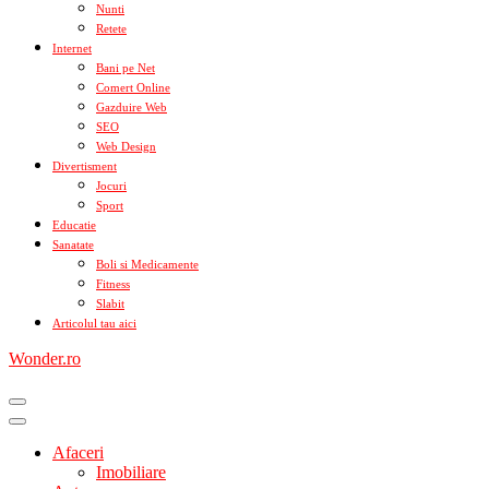
Nunti
Retete
Internet
Bani pe Net
Comert Online
Gazduire Web
SEO
Web Design
Divertisment
Jocuri
Sport
Educatie
Sanatate
Boli si Medicamente
Fitness
Slabit
Articolul tau aici
Wonder.ro
Afaceri
Imobiliare