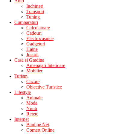
Auto
Inchirieri
Transport
Tuning
Cumparaturi
Calculatoare
Cadouri
Electrocasnice
Gadgeturi
Haine
Jucarii
Casa si Gradina
Amenajari Interioare
Mobilier
Turism
Cazare
Obiective Turistice
Lifestyle
Animale
Moda
Nunti
Retete
Internet
Bani pe Net
Comert Online