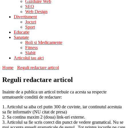
Gazduire Web
SEO
Web Design
Divertisment
Jocuri
Sport
Educatie
Sanatate
Boli si Medicamente
Fitness
Slabit
Articolul tau aici
Home
Reguli redactare articol
Reguli redactare articol
Inainte de a publica un articol trebuie ca acesta sa respecte
urmatoarele conditii de redactare:
1. Articolul sa aiba cel putin 300 de cuvinte, iar continutul acestuia
sa fie informativ (NU citat de presa)
2. Sa contina maxim 2 (doua) link-uri externe.
3. Articolul sa fie scris corect din punct de vedere gramatical. Nu se
mai accepta greseli gramaticale de genul „Tot printre jocurile pe care