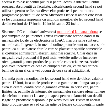
acestia le folosesc pentru jocuri si pentru acces la internet. Pentru
proaspat absolventii de facultate, calculatoarele second hand se pot
utiliza si pentru realizarea diverselor proiecte si pentru munca in
programele pachetului de baza Microsoft Office si atunci este ideal
sa fie cumparate impreuna cu unul din monitoarele led second hand
de dimensiuni de 17 inchi, 19 inchi sau de 23 inchi.
Sistemele PC cu unitate hardware si
monitor led la mana a doua
se
pot cumpara de pe internet. Exista calculatoare second hand si in
magazinele locale de electronice si IT&C, insa preturile sunt usor
mai ridicate. In general, in mediul online preturile sunt mai accesibile
pentru ca nu se platesc chiriile care se platesc in spatiile comerciale
si costurile administrarii afacerii sunt mai scazute. Chiar daca in
magazin vezi produsul si il poti testa, website-urile de incredere
ofera garantii pentru produsele pe care le comercializeaza. Astfel,
poti avea incredere ca ceea ce cumperi este ok, ca nu vei arunca
banii pe geam si ca te vei bucura de ceea ce ai achizitionat.
Garantia pentru monitoarele led second hand este de obicei valabila
pentru 12 luni, insa unele produse au o garantie mai lunga sau pot
avea la cerere, contra cost, o garantie extinsa. In orice caz, pentru
linistea ta, paginile de internet ale magazinelor serioase ofera numere
de telefon de contact la care poti apela pentru nelamuriri sau detalii
legate de produsele disponibile pe website-ul lor. Exista in acelasi
timp produse care se vad cu garantie pe fiecare componenta in parte.