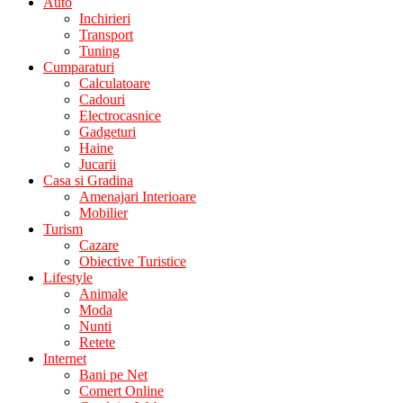
Auto
Inchirieri
Transport
Tuning
Cumparaturi
Calculatoare
Cadouri
Electrocasnice
Gadgeturi
Haine
Jucarii
Casa si Gradina
Amenajari Interioare
Mobilier
Turism
Cazare
Obiective Turistice
Lifestyle
Animale
Moda
Nunti
Retete
Internet
Bani pe Net
Comert Online