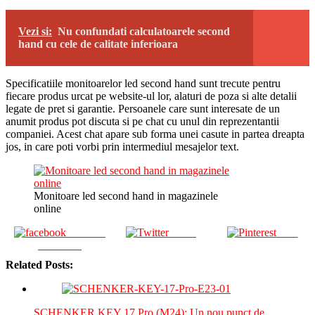
Vezi si:
Nu confundati calculatoarele second
hand cu cele de calitate inferioara
Specificatiile monitoarelor led second hand sunt trecute pentru
fiecare produs urcat pe website-ul lor, alaturi de poza si alte detalii
legate de pret si garantie. Persoanele care sunt interesate de un
anumit produs pot discuta si pe chat cu unul din reprezentantii
companiei. Acest chat apare sub forma unei casute in partea dreapta
jos, in care poti vorbi prin intermediul mesajelor text.
Monitoare led second hand in magazinele
online
Share on
Tweet
Save
Facebook
Related Posts:
SCHENKER KEY 17 Pro (M24): Un nou punct de