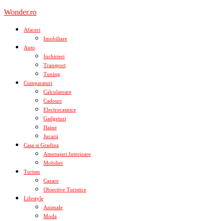
Skip
Wonder.ro
to
content
Afaceri
Imobiliare
Auto
Inchirieri
Transport
Tuning
Cumparaturi
Calculatoare
Cadouri
Electrocasnice
Gadgeturi
Haine
Jucarii
Casa si Gradina
Amenajari Interioare
Mobilier
Turism
Cazare
Obiective Turistice
Lifestyle
Animale
Moda