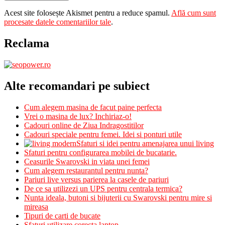
Acest site folosește Akismet pentru a reduce spamul.
Află cum sunt
procesate datele comentariilor tale
.
Reclama
Alte recomandari pe subiect
Cum alegem masina de facut paine perfecta
Vrei o masina de lux? Inchiriaz-o!
Cadouri online de Ziua Indragostitilor
Cadouri speciale pentru femei. Idei si ponturi utile
Sfaturi si idei pentru amenajarea unui living
Sfaturi pentru configurarea mobilei de bucatarie.
Ceasurile Swarovski in viata unei femei
Cum alegem restaurantul pentru nunta?
Pariuri live versus parierea la casele de pariuri
De ce sa utilizezi un UPS pentru centrala termica?
Nunta ideala, butoni si bijuterii cu Swarovski pentru mire si
mireasa
Tipuri de carti de bucate
Sfaturi utilizare corecta laptop