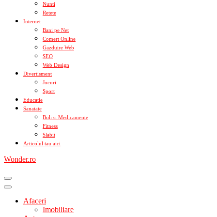
Nunti
Retete
Internet
Bani pe Net
Comert Online
Gazduire Web
SEO
Web Design
Divertisment
Jocuri
Sport
Educatie
Sanatate
Boli si Medicamente
Fitness
Slabit
Articolul tau aici
Wonder.ro
Afaceri
Imobiliare