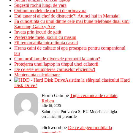
Sugestii rochii lungi de vara
Optiuni modele de rochii de primavara
Esti tanar si ai chef de distractie?! Atunci hai in Mamaia!
Fa cunostinta cu unul dintre cele mai bune telefoane dual sim:
Samsung Galaxy Ace
Invata prin jocuri de gatit
Preferatele mele, jocuri cu masini
Fii remarcabila intr-o tinuta casual
Hrana caini de calitate si apa proaspata pentru companionul
tau
Cum profitam de diversele promotii la laptop?
Protejarea unui laptop in timpul unei calatorii
De ce este reumplerea cartuselor eficienta?!
Mentenanta calculatoare
Asistăm la sfârșitul clasicului Hard
Disk Drive?
Florin Gatu
pe
Tigla ceramica de calitate,
Roben
iulie 16, 2025
Salut unde Pot vedea Si EU Modelle de tigla
ceramica Si preturile
clickwood
pe
De ce alegem mobila la
comanda?