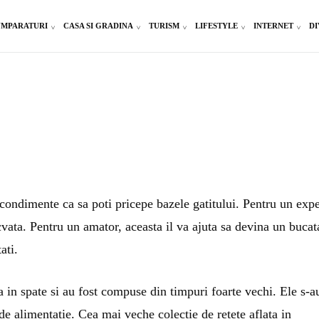
MPARATURI
CASA SI GRADINA
TURISM
LIFESTYLE
INTERNET
DI
i condimente ca sa poti pricepe bazele gatitului. Pentru un expe
ecvata. Pentru un amator, aceasta il va ajuta sa devina un bucat
ati.
a in spate si au fost compuse din timpuri foarte vechi. Ele s-a
e de alimentatie. Cea mai veche colectie de retete aflata in