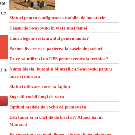
ste
 de
Sfaturi pentru configurarea mobilei de bucatarie.
Ceasurile Swarovski in viata unei femei
Cum alegem restaurantul pentru nunta?
Pariuri live versus parierea la casele de pariuri
De ce sa utilizezi un UPS pentru centrala termica?
d in
Nunta ideala, butoni si bijuterii cu Swarovski pentru
mire si mireasa
Sfaturi utilizare corecta laptop
Sugestii rochii lungi de vara
Optiuni modele de rochii de primavara
Esti tanar si ai chef de distractie?! Atunci hai in
Mamaia!
Fa cunostinta cu unul dintre cele mai bune telefoane