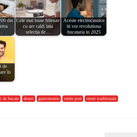
200 din
Cele mai bune friteuze
Aceste electrocasnice
erea
cu aer cald: iata
iti vor revolutiona
…
selectia de…
bucataria in 2025
i de
are în
ti de bucate
desert
gastronomie
retete post
retete traditionale