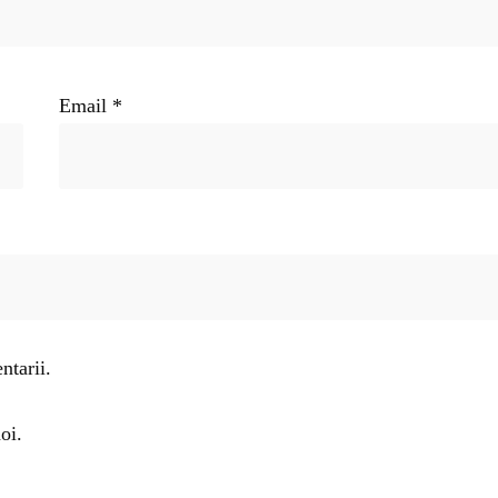
Email
*
ntarii.
oi.