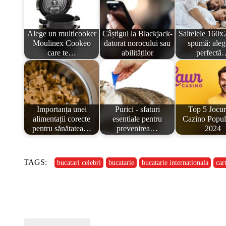
Alege un multicooker
Câștigul la Blackjack-
Saltelele 160x
Moulinex Cookeo
datorat norocului sau
spumă: aleg
care te…
abilităților
perfectă
Importanța unei
Purici - sfaturi
Top 5 Jocur
alimentații corecte
esentiale pentru
Cazino Popul
pentru sănătatea…
prevenirea…
2024
TAGS:
bucatari celebri
bucatarie
bucatarie internationala
car