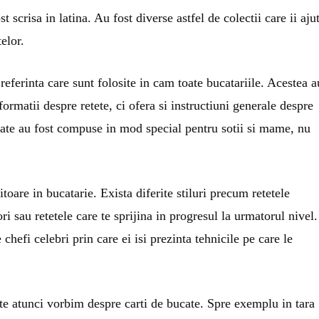
 scrisa in latina. Au fost diverse astfel de colectii care ii aju
elor.
referinta care sunt folosite in cam toate bucatariile. Acestea a
nformatii despre retete, ci ofera si instructiuni generale despre
bucate au fost compuse in mod special pentru sotii si mame, nu
toare in bucatarie. Exista diferite stiluri precum retetele
ri sau retetele care te sprijina in progresul la urmatorul nivel.
chefi celebri prin care ei isi prezinta tehnicile pe care le
te atunci vorbim despre carti de bucate. Spre exemplu in tara