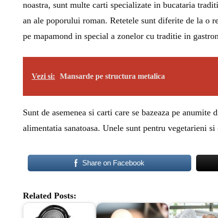
noastra, sunt multe carti specializate in bucataria tradi
an ale poporului roman. Retetele sunt diferite de la o re
pe mapamond in special a zonelor cu traditie in gastro
Vezi si:
Mansarde pe structura metalica
Sunt de asemenea si carti care se bazeaza pe anumite diet
alimentatia sanatoasa. Unele sunt pentru vegetarieni si o
Share on Facebook
Related Posts: