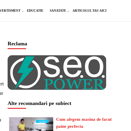
VERTISMENT
EDUCATIE
SANATATE
ARTICOLUL TAU AICI
Reclama
rt
ar
Alte recomandari pe subiect
u
Cum alegem masina de facut
paine perfecta