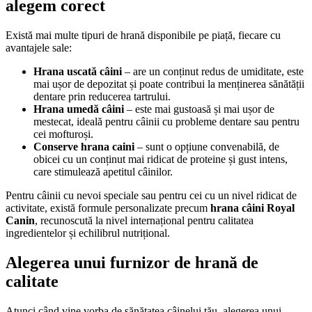
alegem corect
Există mai multe tipuri de hrană disponibile pe piață, fiecare cu
avantajele sale:
Hrana uscată câini
– are un conținut redus de umiditate, este
mai ușor de depozitat și poate contribui la menținerea sănătății
dentare prin reducerea tartrului.
Hrana umedă câini
– este mai gustoasă și mai ușor de
mestecat, ideală pentru câinii cu probleme dentare sau pentru
cei mofturoși.
Conserve hrana caini
– sunt o opțiune convenabilă, de
obicei cu un conținut mai ridicat de proteine și gust intens,
care stimulează apetitul câinilor.
Pentru câinii cu nevoi speciale sau pentru cei cu un nivel ridicat de
activitate, există formule personalizate precum
hrana câini Royal
Canin
, recunoscută la nivel internațional pentru calitatea
ingredientelor și echilibrul nutrițional.
Alegerea unui furnizor de hrană de
calitate
Atunci când vine vorba de sănătatea câinelui tău, alegerea unui