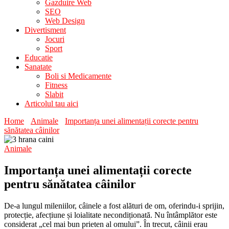
Gazduire Web
SEO
Web Design
Divertisment
Jocuri
Sport
Educatie
Sanatate
Boli si Medicamente
Fitness
Slabit
Articolul tau aici
Home
Animale
Importanța unei alimentații corecte pentru
sănătatea câinilor
Animale
Importanța unei alimentații corecte
pentru sănătatea câinilor
De-a lungul mileniilor, câinele a fost alături de om, oferindu-i sprijin,
protecție, afecțiune și loialitate necondiționată. Nu întâmplător este
considerat „cel mai bun prieten al omului”. În trecut, câinii erau