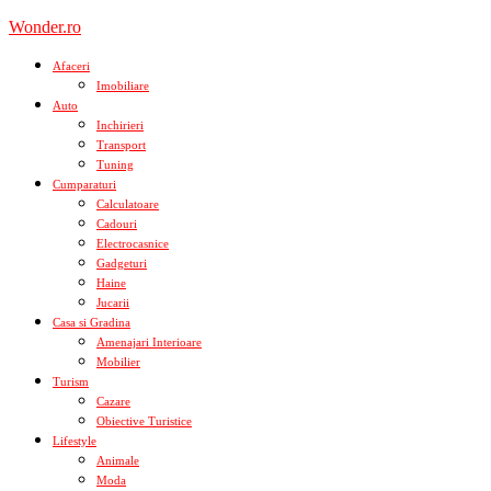
Skip
Wonder.ro
to
content
Afaceri
Imobiliare
Auto
Inchirieri
Transport
Tuning
Cumparaturi
Calculatoare
Cadouri
Electrocasnice
Gadgeturi
Haine
Jucarii
Casa si Gradina
Amenajari Interioare
Mobilier
Turism
Cazare
Obiective Turistice
Lifestyle
Animale
Moda