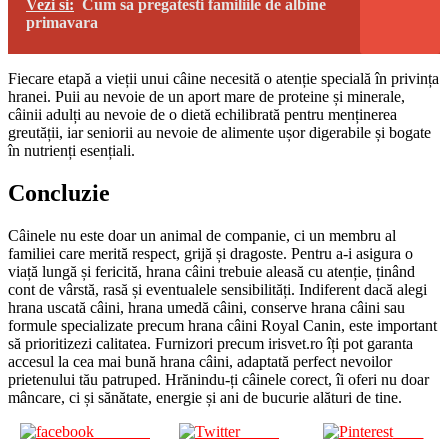
Vezi si:
Cum sa pregatesti familiile de albine
primavara
Fiecare etapă a vieții unui câine necesită o atenție specială în privința
hranei. Puii au nevoie de un aport mare de proteine și minerale,
câinii adulți au nevoie de o dietă echilibrată pentru menținerea
greutății, iar seniorii au nevoie de alimente ușor digerabile și bogate
în nutrienți esențiali.
Concluzie
Câinele nu este doar un animal de companie, ci un membru al
familiei care merită respect, grijă și dragoste. Pentru a-i asigura o
viață lungă și fericită, hrana câini trebuie aleasă cu atenție, ținând
cont de vârstă, rasă și eventualele sensibilități. Indiferent dacă alegi
hrana uscată câini, hrana umedă câini, conserve hrana câini sau
formule specializate precum hrana câini Royal Canin, este important
să prioritizezi calitatea. Furnizori precum irisvet.ro îți pot garanta
accesul la cea mai bună hrana câini, adaptată perfect nevoilor
prietenului tău patruped. Hrănindu-ți câinele corect, îi oferi nu doar
mâncare, ci și sănătate, energie și ani de bucurie alături de tine.
Share on
Tweet
Save