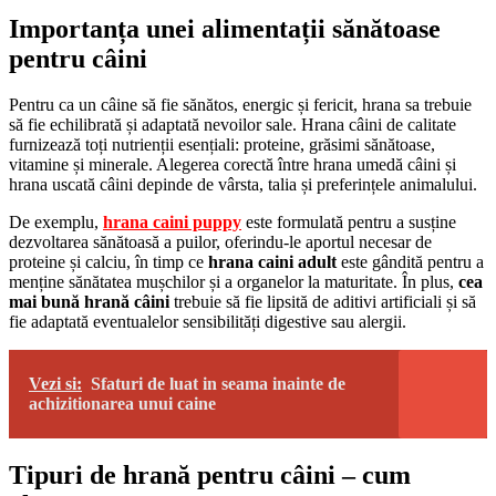
Importanța unei alimentații sănătoase
pentru câini
Pentru ca un câine să fie sănătos, energic și fericit, hrana sa trebuie
să fie echilibrată și adaptată nevoilor sale. Hrana câini de calitate
furnizează toți nutrienții esențiali: proteine, grăsimi sănătoase,
vitamine și minerale. Alegerea corectă între hrana umedă câini și
hrana uscată câini depinde de vârsta, talia și preferințele animalului.
De exemplu,
hrana caini puppy
este formulată pentru a susține
dezvoltarea sănătoasă a puilor, oferindu-le aportul necesar de
proteine și calciu, în timp ce
hrana caini adult
este gândită pentru a
menține sănătatea mușchilor și a organelor la maturitate. În plus,
cea
mai bună hrană câini
trebuie să fie lipsită de aditivi artificiali și să
fie adaptată eventualelor sensibilități digestive sau alergii.
Vezi si:
Sfaturi de luat in seama inainte de
achizitionarea unui caine
Tipuri de hrană pentru câini – cum