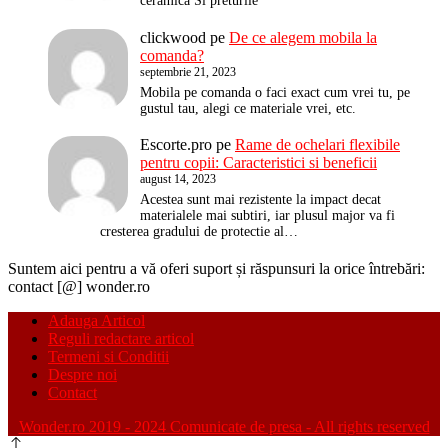
ceramica Si preturile
clickwood
pe
De ce alegem mobila la
comanda?
septembrie 21, 2023
Mobila pe comanda o faci exact cum vrei tu, pe
gustul tau, alegi ce materiale vrei, etc.
Escorte.pro
pe
Rame de ochelari flexibile
pentru copii: Caracteristici si beneficii
august 14, 2023
Acestea sunt mai rezistente la impact decat
materialele mai subtiri, iar plusul major va fi
cresterea gradului de protectie al…
Suntem aici pentru a vă oferi suport și răspunsuri la orice întrebări:
contact [@] wonder.ro
Adauga Articol
Reguli redactare articol
Termeni si Conditii
Despre noi
Contact
Wonder.ro 2019 - 2024 Comunicate de presa - All rights reserved