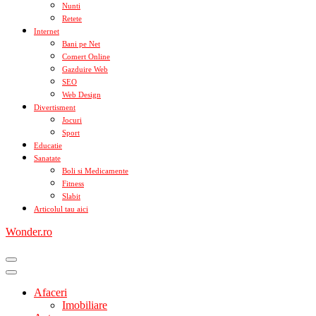
Nunti
Retete
Internet
Bani pe Net
Comert Online
Gazduire Web
SEO
Web Design
Divertisment
Jocuri
Sport
Educatie
Sanatate
Boli si Medicamente
Fitness
Slabit
Articolul tau aici
Wonder.ro
Afaceri
Imobiliare