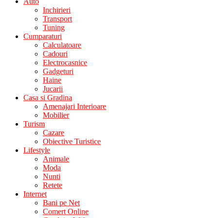
Auto
Inchirieri
Transport
Tuning
Cumparaturi
Calculatoare
Cadouri
Electrocasnice
Gadgeturi
Haine
Jucarii
Casa si Gradina
Amenajari Interioare
Mobilier
Turism
Cazare
Obiective Turistice
Lifestyle
Animale
Moda
Nunti
Retete
Internet
Bani pe Net
Comert Online