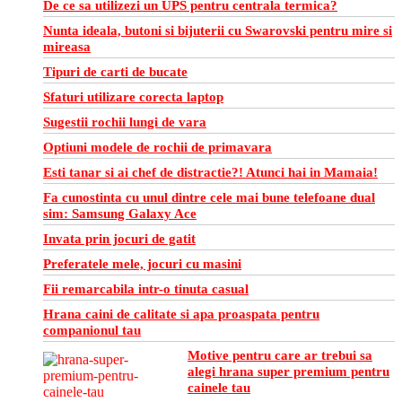
De ce sa utilizezi un UPS pentru centrala termica?
Nunta ideala, butoni si bijuterii cu Swarovski pentru mire si
mireasa
Tipuri de carti de bucate
Sfaturi utilizare corecta laptop
Sugestii rochii lungi de vara
Optiuni modele de rochii de primavara
Esti tanar si ai chef de distractie?! Atunci hai in Mamaia!
Fa cunostinta cu unul dintre cele mai bune telefoane dual
sim: Samsung Galaxy Ace
Invata prin jocuri de gatit
Preferatele mele, jocuri cu masini
Fii remarcabila intr-o tinuta casual
Hrana caini de calitate si apa proaspata pentru
companionul tau
Motive pentru care ar trebui sa
alegi hrana super premium pentru
cainele tau