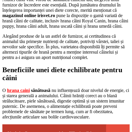
furnizor de încredere este esențială. După jumătatea drumului în
înțelegerea importanței unei diete corecte, merită menționat că
magazinul online irisvet.ro
pune la dispoziție o gamă variată de
hrană câini de calitate, inclusiv hrana câini Royal Canin, hrana câini
puppy, hrana câini adult, hrana uscată câini și hrana umedă câini.
Alegând produse de la un astfel de furnizor, ai certitudinea că
animalul tău primește nutrienți de calitate, potriviți vârstei, taliei și
nevoilor sale specifice. În plus, varietatea disponibilă îți permite să
alternezi tipurile de hrană pentru a menține interesul câinelui și
pentru a-i asigura un aport nutrițional complet.
Beneficiile unei diete echilibrate pentru
câini
O
hrana caini
sănătoasă
nu influențează doar nivelul de energie, ci
și starea generală a animalului. Câinii hrăniți corect au o blană
strălucitoare, piele sănătoasă, digestie optimă și un sistem imunitar
puternic. De asemenea, o alimentație echilibrată poate preveni
problemele de sănătate pe termen lung, cum ar fi obezitatea,
afecțiunile articulare sau bolile cardiovasculare.