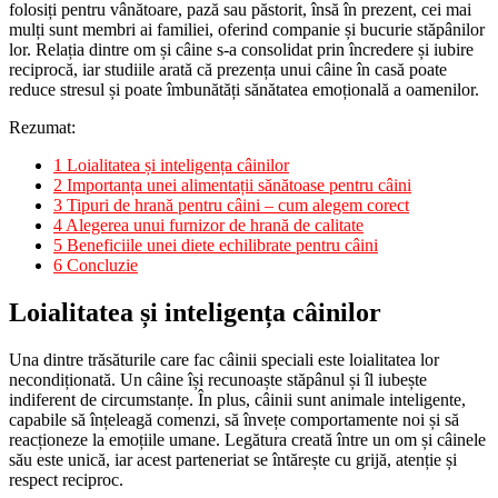
folosiți pentru vânătoare, pază sau păstorit, însă în prezent, cei mai
mulți sunt membri ai familiei, oferind companie și bucurie stăpânilor
lor. Relația dintre om și câine s-a consolidat prin încredere și iubire
reciprocă, iar studiile arată că prezența unui câine în casă poate
reduce stresul și poate îmbunătăți sănătatea emoțională a oamenilor.
Rezumat:
1
Loialitatea și inteligența câinilor
2
Importanța unei alimentații sănătoase pentru câini
3
Tipuri de hrană pentru câini – cum alegem corect
4
Alegerea unui furnizor de hrană de calitate
5
Beneficiile unei diete echilibrate pentru câini
6
Concluzie
Loialitatea și inteligența câinilor
Una dintre trăsăturile care fac câinii speciali este loialitatea lor
necondiționată. Un câine își recunoaște stăpânul și îl iubește
indiferent de circumstanțe. În plus, câinii sunt animale inteligente,
capabile să înțeleagă comenzi, să învețe comportamente noi și să
reacționeze la emoțiile umane. Legătura creată între un om și câinele
său este unică, iar acest parteneriat se întărește cu grijă, atenție și
respect reciproc.