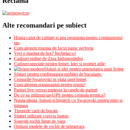
Reclama
Alte recomandari pe subiect
Hrana caini de calitate si apa proaspata pentru companionul
tau
Cum alegem masina de facut paine perfecta
Vrei o masina de lux? Inchiriaz-o!
Cadouri online de Ziua Indragostitilor
Cadouri speciale pentru femei. Idei si ponturi utile
Sfaturi si idei pentru amenajarea unui living
Sfaturi pentru configurarea mobilei de bucatarie.
Ceasurile Swarovski in viata unei femei
Cum alegem restaurantul pentru nunta?
Pariuri live versus parierea la casele de pariuri
De ce sa utilizezi un UPS pentru centrala termica?
Nunta ideala, butoni si bijuterii cu Swarovski pentru mire si
mireasa
Tipuri de carti de bucate
Sfaturi utilizare corecta laptop
Sugestii rochii lungi de vara
Optiuni modele de rochii de primavara