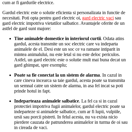
cum ar fi gardurile electrice.
Gardul electric este o solutie eficienta si personalizata in functie de
necesitati. Poti opta pentru gard electric oi,
gard electric vaci
sau
gard electric impotriva vietatilor salbatice. Avantajele oferite de un
astfel de gard sunt majore:
Tine animalele domestice in interiorul curtii
. Odata atins
gardul, acesta transmite un soc electric care va indeparta
animalele de el. Desi este un soc ce va ramane intiparit in
mintea animalului, nu este letal si nu este deloc periculos.
Astfel, un gard electric este o solutie mult mai buna decat un
gard ghimpat, spre exemplu;
Poate sa fie conectat la un sistem de alarma
. In cazul in
care cineva incearca sa taie gardul, acesta poate sa transmita
un semnal catre un sistem de alarma, in asa fel incat sa poti
prinde hotul in fapt.
Indeparteaza animalele salbatice
. La fel ca si in cazul
protectiei impotriva fugii animalelor, gardul electric poate sa
indeparteze si animalele salbatice, cum ar fi lupii, vulpiile,
ursii sau porcii pistreti. In felul acesta, nu va exista nicio
pierdere cauzata de patrunderea animalelor in turma de oi sau
in cireada de vaci.