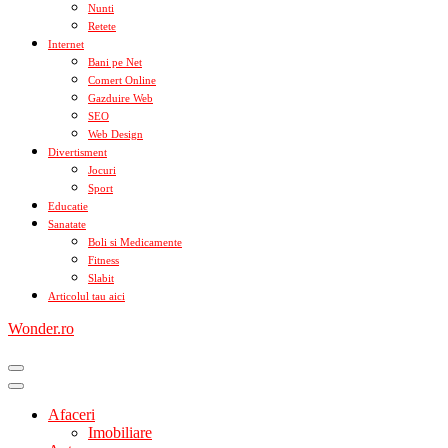
Nunti
Retete
Internet
Bani pe Net
Comert Online
Gazduire Web
SEO
Web Design
Divertisment
Jocuri
Sport
Educatie
Sanatate
Boli si Medicamente
Fitness
Slabit
Articolul tau aici
Wonder.ro
Afaceri
Imobiliare