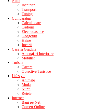
Auto
Inchirieri
Transport
Tuning
Cumparaturi
Calculatoare
Cadouri
Electrocasnice
Gadgeturi
Haine
Jucarii
Casa si Gradina
Amenajari Interioare
Mobilier
Turism
Cazare
Obiective Turistice
Lifestyle
Animale
Moda
Nunti
Retete
Internet
Bani pe Net
Comert Online