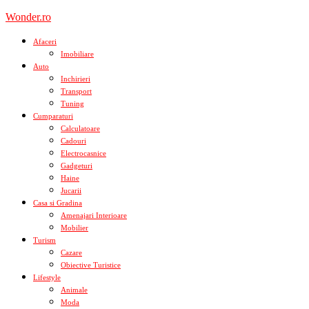
Skip
Wonder.ro
to
content
Afaceri
Imobiliare
Auto
Inchirieri
Transport
Tuning
Cumparaturi
Calculatoare
Cadouri
Electrocasnice
Gadgeturi
Haine
Jucarii
Casa si Gradina
Amenajari Interioare
Mobilier
Turism
Cazare
Obiective Turistice
Lifestyle
Animale
Moda