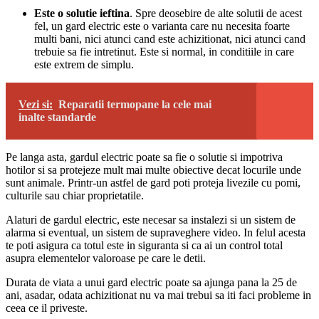
Este o solutie ieftina
. Spre deosebire de alte solutii de acest
fel, un gard electric este o varianta care nu necesita foarte
multi bani, nici atunci cand este achizitionat, nici atunci cand
trebuie sa fie intretinut. Este si normal, in conditiile in care
este extrem de simplu.
Vezi si:
Reparatii termopane la cele mai
inalte standarde
Pe langa asta, gardul electric poate sa fie o solutie si impotriva
hotilor si sa protejeze mult mai multe obiective decat locurile unde
sunt animale. Printr-un astfel de gard poti proteja livezile cu pomi,
culturile sau chiar proprietatile.
Alaturi de gardul electric, este necesar sa instalezi si un sistem de
alarma si eventual, un sistem de supraveghere video. In felul acesta
te poti asigura ca totul este in siguranta si ca ai un control total
asupra elementelor valoroase pe care le detii.
Durata de viata a unui gard electric poate sa ajunga pana la 25 de
ani, asadar, odata achizitionat nu va mai trebui sa iti faci probleme in
ceea ce il priveste.