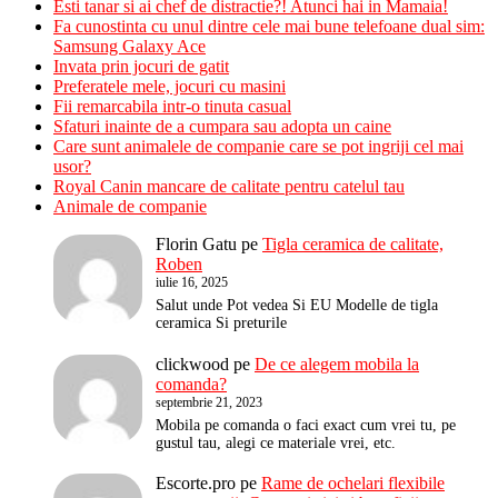
Esti tanar si ai chef de distractie?! Atunci hai in Mamaia!
Fa cunostinta cu unul dintre cele mai bune telefoane dual sim:
Samsung Galaxy Ace
Invata prin jocuri de gatit
Preferatele mele, jocuri cu masini
Fii remarcabila intr-o tinuta casual
Sfaturi inainte de a cumpara sau adopta un caine
Care sunt animalele de companie care se pot ingriji cel mai
usor?
Royal Canin mancare de calitate pentru catelul tau
Animale de companie
Florin Gatu
pe
Tigla ceramica de calitate,
Roben
iulie 16, 2025
Salut unde Pot vedea Si EU Modelle de tigla
ceramica Si preturile
clickwood
pe
De ce alegem mobila la
comanda?
septembrie 21, 2023
Mobila pe comanda o faci exact cum vrei tu, pe
gustul tau, alegi ce materiale vrei, etc.
Escorte.pro
pe
Rame de ochelari flexibile