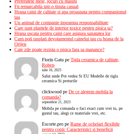
Preferatele mele, jocuri cu masini
Fii remarcabila intr-o tinuta casual
Hrana caini de calitate si apa proaspata pentru companionul
tau
Un animal de companie inseamna responsabilitate
Care sunt plantele de interior toxice pentru pisica ta?
Hrana uscata pentru caini care asigura sanatatea lor
Cum poti rasplati devotamentul cainelui tau cu hrana de la
Orijen
Cate zile poate rezista o pisica fara sa manance?
Florin Gatu
pe
Tigla ceramica de calitate,
Roben
iulie 16, 2025
Salut unde Pot vedea Si EU Modelle de tigla
ceramica Si preturile
clickwood
pe
De ce alegem mobila la
comanda?
septembrie 21, 2023
Mobila pe comanda o faci exact cum vrei tu, pe
gustul tau, alegi ce materiale vrei, etc.
Escorte.pro
pe
Rame de ochelari flexibile
pentru copii: Caracteristici si beneficii