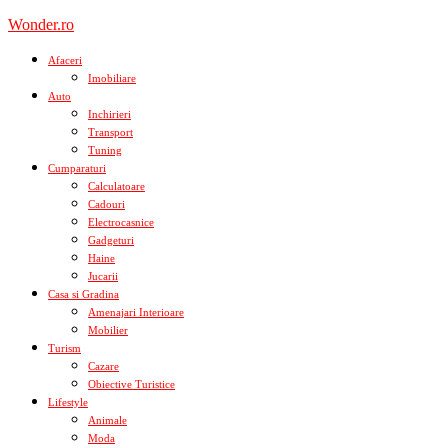
Skip
Wonder.ro
to
content
Afaceri
Imobiliare
Auto
Inchirieri
Transport
Tuning
Cumparaturi
Calculatoare
Cadouri
Electrocasnice
Gadgeturi
Haine
Jucarii
Casa si Gradina
Amenajari Interioare
Mobilier
Turism
Cazare
Obiective Turistice
Lifestyle
Animale
Moda