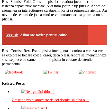
Rasa Scottish Fold. O rasa de pisici care adora jucariile care ii
testeaza capacitatile mentale. Aici intra jocurile tip puzzle. Adora de
asemenea sa interactioneze cu stapanii lor si sa primeasca atentie. Au
nevoie de sesiuni de joaca cand te vei intoarce acasa pentru a nu se
plictisi.
Vezi si:
Alimente toxice pentru caine
Rasa Cornish Rex. Este o pisica inteligenta si curioasa care va vrea
sa exploreze fiecare colt al casei, daca o lasi. Adora sa interactioneze
si sa se joace cu oamenii, fiind o pisica in cautare de atentie
permanenta.
Share on
Tweet
Save
Facebook
Related Posts:
7 rase de pisici apreciate de cei dornici să aibă o…