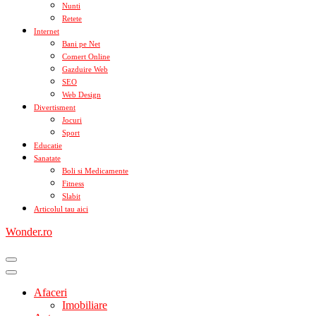
Nunti
Retete
Internet
Bani pe Net
Comert Online
Gazduire Web
SEO
Web Design
Divertisment
Jocuri
Sport
Educatie
Sanatate
Boli si Medicamente
Fitness
Slabit
Articolul tau aici
Wonder.ro
Afaceri
Imobiliare