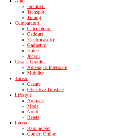
Auto
Inchirieri
Transport
Tuning
Cumparaturi
Calculatoare
Cadouri
Electrocasnice
Gadgeturi
Haine
Jucarii
Casa si Gradina
Amenajari Interioare
Mobilier
Turism
Cazare
Obiective Turistice
Lifestyle
Animale
Moda
Nunti
Retete
Internet
Bani pe Net
Comert Online