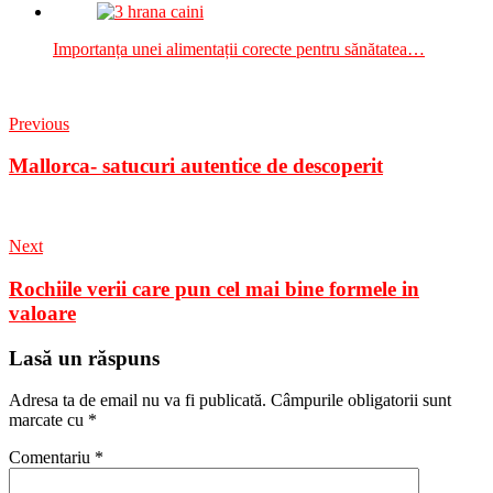
Importanța unei alimentații corecte pentru sănătatea…
Previous
Mallorca- satucuri autentice de descoperit
Next
Rochiile verii care pun cel mai bine formele in
valoare
Lasă un răspuns
Adresa ta de email nu va fi publicată.
Câmpurile obligatorii sunt
marcate cu
*
Comentariu
*