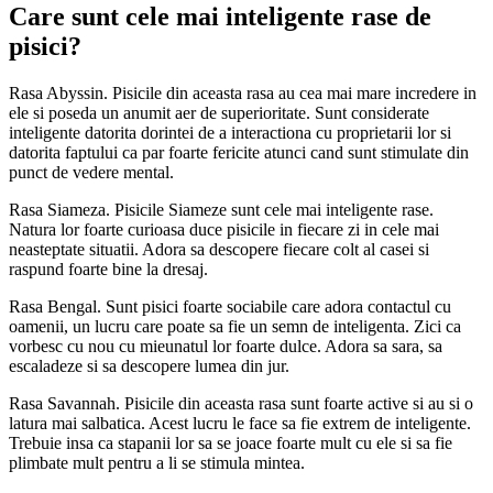
Care sunt cele mai inteligente rase de
pisici?
Rasa Abyssin. Pisicile din aceasta rasa au cea mai mare incredere in
ele si poseda un anumit aer de superioritate. Sunt considerate
inteligente datorita dorintei de a interactiona cu proprietarii lor si
datorita faptului ca par foarte fericite atunci cand sunt stimulate din
punct de vedere mental.
Rasa Siameza. Pisicile Siameze sunt cele mai inteligente rase.
Natura lor foarte curioasa duce pisicile in fiecare zi in cele mai
neasteptate situatii. Adora sa descopere fiecare colt al casei si
raspund foarte bine la dresaj.
Rasa Bengal. Sunt pisici foarte sociabile care adora contactul cu
oamenii, un lucru care poate sa fie un semn de inteligenta. Zici ca
vorbesc cu nou cu mieunatul lor foarte dulce. Adora sa sara, sa
escaladeze si sa descopere lumea din jur.
Rasa Savannah. Pisicile din aceasta rasa sunt foarte active si au si o
latura mai salbatica. Acest lucru le face sa fie extrem de inteligente.
Trebuie insa ca stapanii lor sa se joace foarte mult cu ele si sa fie
plimbate mult pentru a li se stimula mintea.