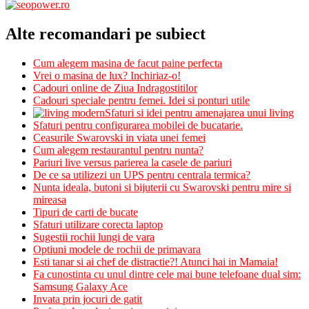
Alte recomandari pe subiect
Cum alegem masina de facut paine perfecta
Vrei o masina de lux? Inchiriaz-o!
Cadouri online de Ziua Indragostitilor
Cadouri speciale pentru femei. Idei si ponturi utile
Sfaturi si idei pentru amenajarea unui living
Sfaturi pentru configurarea mobilei de bucatarie.
Ceasurile Swarovski in viata unei femei
Cum alegem restaurantul pentru nunta?
Pariuri live versus parierea la casele de pariuri
De ce sa utilizezi un UPS pentru centrala termica?
Nunta ideala, butoni si bijuterii cu Swarovski pentru mire si
mireasa
Tipuri de carti de bucate
Sfaturi utilizare corecta laptop
Sugestii rochii lungi de vara
Optiuni modele de rochii de primavara
Esti tanar si ai chef de distractie?! Atunci hai in Mamaia!
Fa cunostinta cu unul dintre cele mai bune telefoane dual sim:
Samsung Galaxy Ace
Invata prin jocuri de gatit