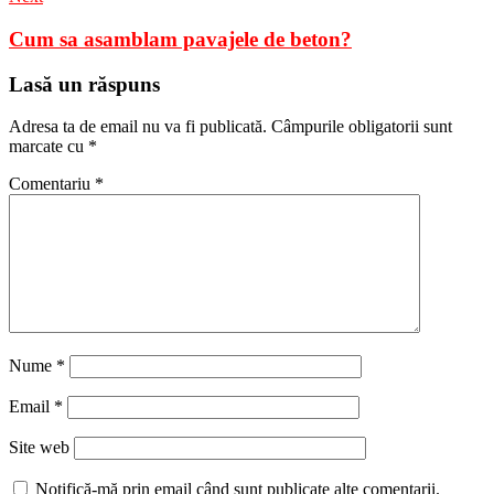
Cum sa asamblam pavajele de beton?
Lasă un răspuns
Adresa ta de email nu va fi publicată.
Câmpurile obligatorii sunt
marcate cu
*
Comentariu
*
Nume
*
Email
*
Site web
Notifică-mă prin email când sunt publicate alte comentarii.