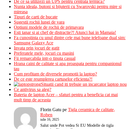
De ce sa utilizezi un UPS pentru centrala termica?
Nunta ideala, butoni si bijuterii cu Swarovski pentru mire si
mireasa
Tipuri de carti de bucate
Sugestii rochii lungi de vara
Optiuni modele de rochii de primavara
Esti tanar si ai chef de distractie?! Atunci hai in Mamaia!
Fa cunostinta cu unul dintre cele mai bune telefoane dual sim:
Samsung Galaxy Ace
Invata prin jocuri de gatit
Preferatele mele, jocuri cu masini
Fii remarcabila intr-o tinuta casual
Hrana caini de calitate si apa proaspata pentru companionul
tau
Cum profitam de diversele promotii la laptop?
De ce este reumplerea cartuselor eficienta?!
Situatii cand iti trebuie un incarcator laptop nou
Ce antivirus sa aleg?
Bateria de laptop Acer – sfaturi pentru a beneficia cat mai
mult timp de aceasta
Florin Gatu
pe
Tigla ceramica de calitate,
Roben
iulie 16, 2025
Salut unde Pot vedea Si EU Modelle de tigla