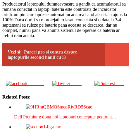
Producatorul laptopului dumneavoastra a gandit ca acumulatorul sa
ramana conectat in laptop, bateria este controlata de incarcator
printr-un pin care opreste automat incarcarea cand aceasta a ajuns la
100% Daca doriti sa o protejati, o lasati conectata si o data la 3-4
saptamani sa ruleze pe baterie pana aceasta se descarca, dar nu
complet, numai pana va anunta sistemul de operare ca bateria ar
trebui reincarcata.
Vezi si:
Pareri pro si contra despre
laptopurile second hand cu i3
Share on
Tweet
Save
Facebook
Related Posts:
Dell Premium: doua noi laptopuri concepute pentru a…