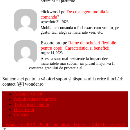
ceramica Si preturile
clickwood
pe
De ce alegem mobila la
comanda?
septembrie 21, 2023
Mobila pe comanda o faci exact cum vrei tu, pe
gustul tau, alegi ce materiale vrei, etc.
Escorte.pro
pe
Rame de ochelari flexibile
pentru copii: Caracteristici si beneficii
august 14, 2023
Acestea sunt mai rezistente la impact decat
materialele mai subtiri, iar plusul major va fi
cresterea gradului de protectie al…
Suntem aici pentru a vă oferi suport și răspunsuri la orice întrebări:
contact [@] wonder.ro
Adauga Articol
Reguli redactare articol
Termeni si Conditii
Despre noi
Contact
Wonder.ro 2019 - 2024 Comunicate de presa - All rights reserved