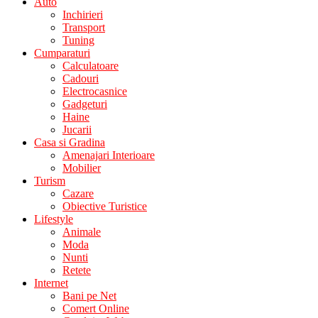
Auto
Inchirieri
Transport
Tuning
Cumparaturi
Calculatoare
Cadouri
Electrocasnice
Gadgeturi
Haine
Jucarii
Casa si Gradina
Amenajari Interioare
Mobilier
Turism
Cazare
Obiective Turistice
Lifestyle
Animale
Moda
Nunti
Retete
Internet
Bani pe Net
Comert Online