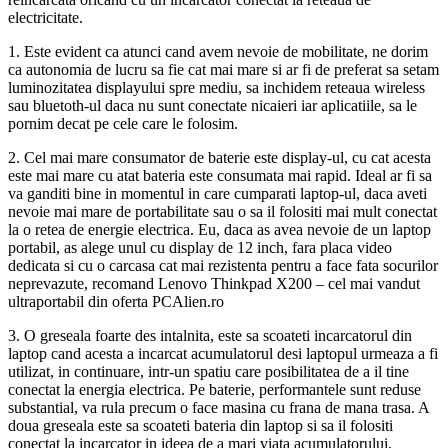
electricitate.
1. Este evident ca atunci cand avem nevoie de mobilitate, ne dorim
ca autonomia de lucru sa fie cat mai mare si ar fi de preferat sa setam
luminozitatea displayului spre mediu, sa inchidem reteaua wireless
sau bluetoth-ul daca nu sunt conectate nicaieri iar aplicatiile, sa le
pornim decat pe cele care le folosim.
2. Cel mai mare consumator de baterie este display-ul, cu cat acesta
este mai mare cu atat bateria este consumata mai rapid. Ideal ar fi sa
va ganditi bine in momentul in care cumparati laptop-ul, daca aveti
nevoie mai mare de portabilitate sau o sa il folositi mai mult conectat
la o retea de energie electrica. Eu, daca as avea nevoie de un laptop
portabil, as alege unul cu display de 12 inch, fara placa video
dedicata si cu o carcasa cat mai rezistenta pentru a face fata socurilor
neprevazute, recomand Lenovo Thinkpad X200 – cel mai vandut
ultraportabil din oferta PCAlien.ro
3. O greseala foarte des intalnita, este sa scoateti incarcatorul din
laptop cand acesta a incarcat acumulatorul desi laptopul urmeaza a fi
utilizat, in continuare, intr-un spatiu care posibilitatea de a il tine
conectat la energia electrica. Pe baterie, performantele sunt reduse
substantial, va rula precum o face masina cu frana de mana trasa. A
doua greseala este sa scoateti bateria din laptop si sa il folositi
conectat la incarcator in ideea de a mari viata acumulatorului.