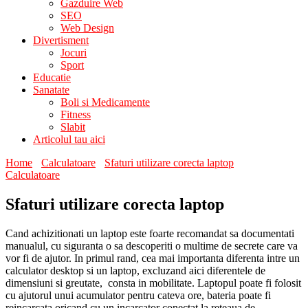
Gazduire Web
SEO
Web Design
Divertisment
Jocuri
Sport
Educatie
Sanatate
Boli si Medicamente
Fitness
Slabit
Articolul tau aici
Home
Calculatoare
Sfaturi utilizare corecta laptop
Calculatoare
Sfaturi utilizare corecta laptop
Cand achizitionati un laptop este foarte recomandat sa documentati
manualul, cu siguranta o sa descoperiti o multime de secrete care va
vor fi de ajutor. In primul rand, cea mai importanta diferenta intre un
calculator desktop si un laptop, excluzand aici diferentele de
dimensiuni si greutate, consta in mobilitate. Laptopul poate fi folosit
cu ajutorul unui acumulator pentru cateva ore, bateria poate fi
reincarcata oricand cu un incarcator conectat la reteaua de