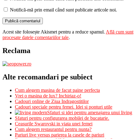
Notifică-mă prin email când sunt publicate articole noi.
Acest site folosește Akismet pentru a reduce spamul.
Află cum sunt
procesate datele comentariilor tale
.
Reclama
Alte recomandari pe subiect
Cum alegem masina de facut paine perfecta
Vrei o masina de lux? Inchiriaz-o!
Cadouri online de Ziua Indragostitilor
Cadouri speciale pentru femei. Idei si ponturi utile
Sfaturi si idei pentru amenajarea unui living
Sfaturi pentru configurarea mobilei de bucatarie.
Ceasurile Swarovski in viata unei femei
Cum alegem restaurantul pentru nunta?
Pariuri live versus parierea la casele de pariuri