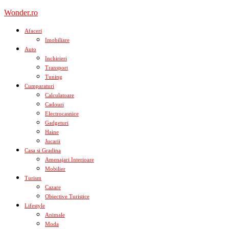
Skip
Wonder.ro
to
content
Afaceri
Imobiliare
Auto
Inchirieri
Transport
Tuning
Cumparaturi
Calculatoare
Cadouri
Electrocasnice
Gadgeturi
Haine
Jucarii
Casa si Gradina
Amenajari Interioare
Mobilier
Turism
Cazare
Obiective Turistice
Lifestyle
Animale
Moda