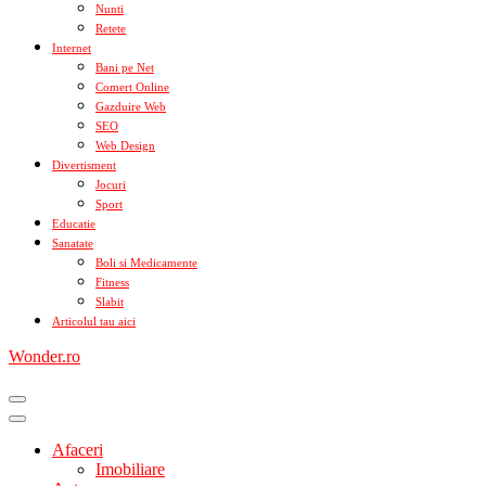
Nunti
Retete
Internet
Bani pe Net
Comert Online
Gazduire Web
SEO
Web Design
Divertisment
Jocuri
Sport
Educatie
Sanatate
Boli si Medicamente
Fitness
Slabit
Articolul tau aici
Wonder.ro
Afaceri
Imobiliare