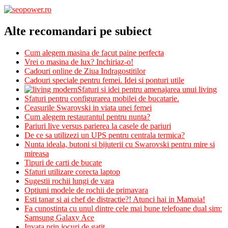
Alte recomandari pe subiect
Cum alegem masina de facut paine perfecta
Vrei o masina de lux? Inchiriaz-o!
Cadouri online de Ziua Indragostitilor
Cadouri speciale pentru femei. Idei si ponturi utile
Sfaturi si idei pentru amenajarea unui living
Sfaturi pentru configurarea mobilei de bucatarie.
Ceasurile Swarovski in viata unei femei
Cum alegem restaurantul pentru nunta?
Pariuri live versus parierea la casele de pariuri
De ce sa utilizezi un UPS pentru centrala termica?
Nunta ideala, butoni si bijuterii cu Swarovski pentru mire si
mireasa
Tipuri de carti de bucate
Sfaturi utilizare corecta laptop
Sugestii rochii lungi de vara
Optiuni modele de rochii de primavara
Esti tanar si ai chef de distractie?! Atunci hai in Mamaia!
Fa cunostinta cu unul dintre cele mai bune telefoane dual sim:
Samsung Galaxy Ace
Invata prin jocuri de gatit