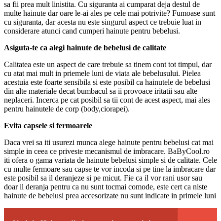
sa fii prea mult linistita. Cu siguranta ai cumparat deja destul de
multe hainute dar oare le-ai ales pe cele mai potrivite? Fumoase sunt
cu siguranta, dar acesta nu este singurul aspect ce trebuie luat in
considerare atunci cand cumperi hainute pentru bebelusi.
Asiguta-te ca alegi hainute de bebelusi de calitate
Calitatea este un aspect de care trebuie sa tinem cont tot timpul, dar
cu atat mai mult in priemele luni de viata ale bebelusului. Pielea
acestuia este foarte sensibila si este posibil ca hainutele de bebelusi
din alte materiale decat bumbacul sa ii provoace iritatii sau alte
neplaceri. Incerca pe cat posibil sa tii cont de acest aspect, mai ales
pentru hainutele de corp (body,ciorapei).
Evita capsele si fermoarele
Daca vrei sa iti usurezi munca alege hainute pentru bebelusi cat mai
simple in ceea ce priveste mecanismul de imbracare. BaByCool.ro
iti ofera o gama variata de hainute bebelusi simple si de calitate. Cele
cu multe fermoare sau capse te vor incoda si pe tine la imbracare dar
este posibil sa il deranjeze si pe micut. Fie ca il vor rani usor sau
doar il deranja pentru ca nu sunt tocmai comode, este cert ca niste
hainute de bebelusi prea accesorizate nu sunt indicate in primele luni