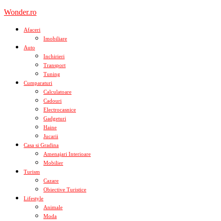
Skip
Wonder.ro
to
content
Afaceri
Imobiliare
Auto
Inchirieri
Transport
Tuning
Cumparaturi
Calculatoare
Cadouri
Electrocasnice
Gadgeturi
Haine
Jucarii
Casa si Gradina
Amenajari Interioare
Mobilier
Turism
Cazare
Obiective Turistice
Lifestyle
Animale
Moda