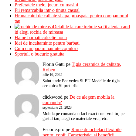
Preferatele mele, jocuri cu masini
Fii remarcabila intr-o tinuta casual
Hrana caini de calitate si apa proaspata pentru companionul
tau
Detaliile la care trebuie sa fii atenta cand
iti alegi rochia de mireasa
Haine barbati colectie noua
Idei de incaltaminte pentru barbati
Cum cumparam hainute copiilor?
Sportul, o bucurie gratuita
Florin Gatu
pe
Tigla ceramica de calitate,
Roben
iulie 16, 2025
Salut unde Pot vedea Si EU Modelle de tigla
ceramica Si preturile
clickwood
pe
De ce alegem mobila la
comanda?
septembrie 21, 2023
Mobila pe comanda o faci exact cum vrei tu, pe
gustul tau, alegi ce materiale vrei, etc.
Escorte.pro
pe
Rame de ochelari flexibile
pentru copii: Caracteristici si beneficii