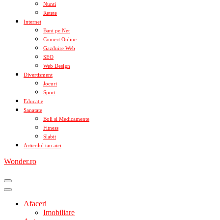
Nunti
Retete
Internet
Bani pe Net
Comert Online
Gazduire Web
SEO
Web Design
Divertisment
Jocuri
Sport
Educatie
Sanatate
Boli si Medicamente
Fitness
Slabit
Articolul tau aici
Wonder.ro
Afaceri
Imobiliare