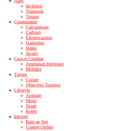
Auto
Inchirieri
Transport
Tuning
Cumparaturi
Calculatoare
Cadouri
Electrocasnice
Gadgeturi
Haine
Jucarii
Casa si Gradina
Amenajari Interioare
Mobilier
Turism
Cazare
Obiective Turistice
Lifestyle
Animale
Moda
Nunti
Retete
Internet
Bani pe Net
Comert Online