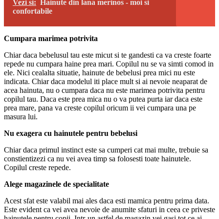
Vezi si:
Hainute din lana merinos - moi si
confortabile
Cumpara marimea potrivita
Chiar daca bebelusul tau este micut si te gandesti ca va creste foarte
repede nu cumpara haine prea mari. Copilul nu se va simti comod in
ele. Nici cealalta situatie, hainute de bebelusi prea mici nu este
indicata. Chiar daca modelul iti place mult si ai nevoie neaparat de
acea hainuta, nu o cumpara daca nu este marimea potrivita pentru
copilul tau. Daca este prea mica nu o va putea purta iar daca este
prea mare, pana va creste copilul oricum ii vei cumpara una pe
masura lui.
Nu exagera cu hainutele pentru bebelusi
Chiar daca primul instinct este sa cumperi cat mai multe, trebuie sa
constientizezi ca nu vei avea timp sa folosesti toate hainutele.
Copilul creste repede.
Alege magazinele de specialitate
Acest sfat este valabil mai ales daca esti mamica pentru prima data.
Este evident ca vei avea nevoie de anumite sfaturi in ceea ce priveste
hainutele pentru copii. Intr-un astfel de magazin vei gasi tot ce ai