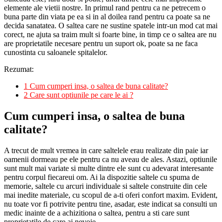
elemente ale vietii nostre. In primul rand pentru ca ne petrecem o
buna parte din viata pe ea si in al doilea rand pentru ca poate sa ne
decida sanatatea. O saltea care ne sustine spatele intr-un mod cat mai
corect, ne ajuta sa traim mult si foarte bine, in timp ce o saltea are nu
are proprietatile necesare pentru un suport ok, poate sa ne faca
cunostinta cu saloanele spitalelor.
Rezumat:
1
Cum cumperi insa, o saltea de buna calitate?
2
Care sunt optiunile pe care le ai ?
Cum cumperi insa, o saltea de buna
calitate?
A trecut de mult vremea in care saltelele erau realizate din paie iar
oamenii dormeau pe ele pentru ca nu aveau de ales. Astazi, optiunile
sunt mult mai variate si multe dintre ele sunt cu adevarat interesante
pentru corpul fiecareui om. Ai la dispozitie saltele cu spuma de
memorie, saltele cu arcuri individuale si saltele construite din cele
mai inedite materiale, cu scopul de a-ti oferi confort maxim. Evident,
nu toate vor fi potrivite pentru tine, asadar, este indicat sa consulti un
medic inainte de a achizitiona o saltea, pentru a sti care sunt
proprietatile de care ai nevoie.