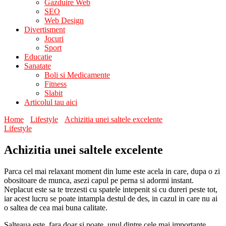
Gazduire Web
SEO
Web Design
Divertisment
Jocuri
Sport
Educatie
Sanatate
Boli si Medicamente
Fitness
Slabit
Articolul tau aici
Home
Lifestyle
Achizitia unei saltele excelente
Lifestyle
Achizitia unei saltele excelente
Parca cel mai relaxant moment din lume este acela in care, dupa o zi
obositoare de munca, asezi capul pe perna si adormi instant.
Neplacut este sa te trezesti cu spatele intepenit si cu dureri peste tot,
iar acest lucru se poate intampla destul de des, in cazul in care nu ai
o saltea de cea mai buna calitate.
Salteaua este, fara doar si poate, unul dintre cele mai importante