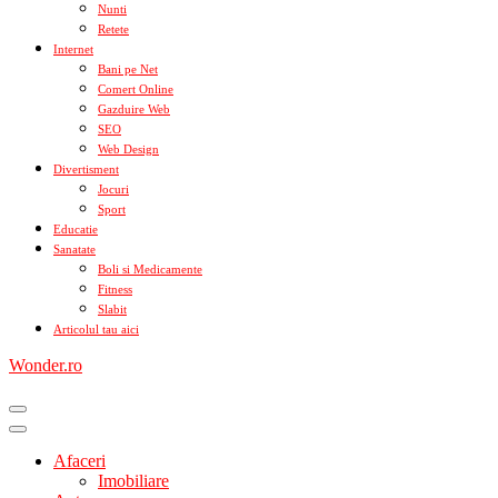
Nunti
Retete
Internet
Bani pe Net
Comert Online
Gazduire Web
SEO
Web Design
Divertisment
Jocuri
Sport
Educatie
Sanatate
Boli si Medicamente
Fitness
Slabit
Articolul tau aici
Wonder.ro
Afaceri
Imobiliare