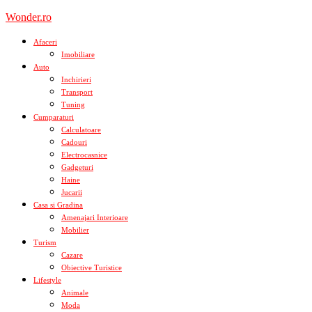
Skip
Wonder.ro
to
content
Afaceri
Imobiliare
Auto
Inchirieri
Transport
Tuning
Cumparaturi
Calculatoare
Cadouri
Electrocasnice
Gadgeturi
Haine
Jucarii
Casa si Gradina
Amenajari Interioare
Mobilier
Turism
Cazare
Obiective Turistice
Lifestyle
Animale
Moda