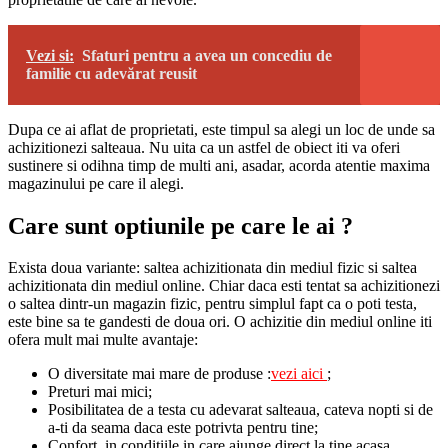
Vezi si:
Sfaturi pentru a avea un concediu de
familie cu adevărat reusit
Dupa ce ai aflat de proprietati, este timpul sa alegi un loc de unde sa
achizitionezi salteaua. Nu uita ca un astfel de obiect iti va oferi
sustinere si odihna timp de multi ani, asadar, acorda atentie maxima
magazinului pe care il alegi.
Care sunt optiunile pe care le ai ?
Exista doua variante: saltea achizitionata din mediul fizic si saltea
achizitionata din mediul online. Chiar daca esti tentat sa achizitionezi
o saltea dintr-un magazin fizic, pentru simplul fapt ca o poti testa,
este bine sa te gandesti de doua ori. O achizitie din mediul online iti
ofera mult mai multe avantaje:
O diversitate mai mare de produse :
vezi aici
;
Preturi mai mici;
Posibilitatea de a testa cu adevarat salteaua, cateva nopti si de
a-ti da seama daca este potrivta pentru tine;
Confort, in conditiile in care ajunge direct la tine acasa.