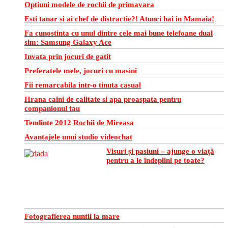
Optiuni modele de rochii de primavara
Esti tanar si ai chef de distractie?! Atunci hai in Mamaia!
Fa cunostinta cu unul dintre cele mai bune telefoane dual
sim: Samsung Galaxy Ace
Invata prin jocuri de gatit
Preferatele mele, jocuri cu masini
Fii remarcabila intr-o tinuta casual
Hrana caini de calitate si apa proaspata pentru
companionul tau
Tendinte 2012 Rochii de Mireasa
Avantajele unui studio videochat
Visuri și pasiuni – ajunge o viață
pentru a le îndeplini pe toate?
Fotografierea nuntii la mare