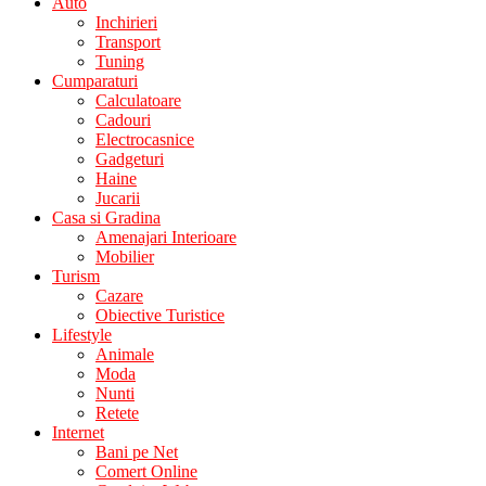
Auto
Inchirieri
Transport
Tuning
Cumparaturi
Calculatoare
Cadouri
Electrocasnice
Gadgeturi
Haine
Jucarii
Casa si Gradina
Amenajari Interioare
Mobilier
Turism
Cazare
Obiective Turistice
Lifestyle
Animale
Moda
Nunti
Retete
Internet
Bani pe Net
Comert Online