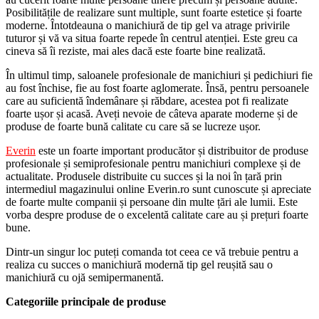
Posibilitățile de realizare sunt multiple, sunt foarte estetice și foarte
moderne. Întotdeauna o manichiură de tip gel va atrage privirile
tuturor și vă va situa foarte repede în centrul atenției. Este greu ca
cineva să îi reziste, mai ales dacă este foarte bine realizată.
În ultimul timp, saloanele profesionale de manichiuri și pedichiuri fie
au fost închise, fie au fost foarte aglomerate. Însă, pentru persoanele
care au suficientă îndemânare și răbdare, acestea pot fi realizate
foarte ușor și acasă. Aveți nevoie de câteva aparate moderne și de
produse de foarte bună calitate cu care să se lucreze ușor.
Everin
este un foarte important producător și distribuitor de produse
profesionale și semiprofesionale pentru manichiuri complexe și de
actualitate. Produsele distribuite cu succes și la noi în țară prin
intermediul magazinului online Everin.ro sunt cunoscute și apreciate
de foarte multe companii și persoane din multe țări ale lumii. Este
vorba despre produse de o excelentă calitate care au și prețuri foarte
bune.
Dintr-un singur loc puteți comanda tot ceea ce vă trebuie pentru a
realiza cu succes o manichiură modernă tip gel reușită sau o
manichiură cu ojă semipermanentă.
Categoriile principale de produse