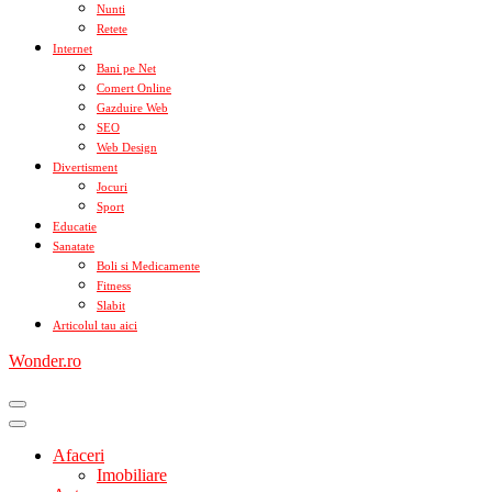
Nunti
Retete
Internet
Bani pe Net
Comert Online
Gazduire Web
SEO
Web Design
Divertisment
Jocuri
Sport
Educatie
Sanatate
Boli si Medicamente
Fitness
Slabit
Articolul tau aici
Wonder.ro
Afaceri
Imobiliare