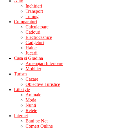
Auto
Inchirieri
Transport
Tuning
Cumparaturi
Calculatoare
Cadouri
Electrocasnice
Gadgeturi
Haine
Jucarii
Casa si Gradina
Amenajari Interioare
Mobilier
Turism
Cazare
Obiective Turistice
Lifestyle
Animale
Moda
Nunti
Retete
Internet
Bani pe Net
Comert Online