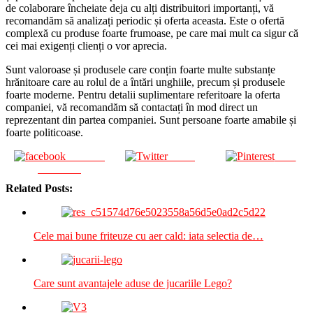
de colaborare încheiate deja cu alți distribuitori importanți, vă
recomandăm să analizați periodic și oferta aceasta. Este o ofertă
complexă cu produse foarte frumoase, pe care mai mult ca sigur că
cei mai exigenți clienți o vor aprecia.
Sunt valoroase și produsele care conțin foarte multe substanțe
hrănitoare care au rolul de a întări unghiile, precum și produsele
foarte moderne. Pentru detalii suplimentare referitoare la oferta
companiei, vă recomandăm să contactați în mod direct un
reprezentant din partea companiei. Sunt persoane foarte amabile și
foarte politicoase.
Share on
Tweet
Save
Facebook
Related Posts:
Cele mai bune friteuze cu aer cald: iata selectia de…
Care sunt avantajele aduse de jucariile Lego?