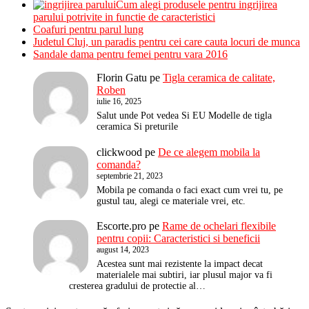
Cum alegi produsele pentru ingrijirea
parului potrivite in functie de caracteristici
Coafuri pentru parul lung
Judetul Cluj, un paradis pentru cei care cauta locuri de munca
Sandale dama pentru femei pentru vara 2016
Florin Gatu
pe
Tigla ceramica de calitate,
Roben
iulie 16, 2025
Salut unde Pot vedea Si EU Modelle de tigla
ceramica Si preturile
clickwood
pe
De ce alegem mobila la
comanda?
septembrie 21, 2023
Mobila pe comanda o faci exact cum vrei tu, pe
gustul tau, alegi ce materiale vrei, etc.
Escorte.pro
pe
Rame de ochelari flexibile
pentru copii: Caracteristici si beneficii
august 14, 2023
Acestea sunt mai rezistente la impact decat
materialele mai subtiri, iar plusul major va fi
cresterea gradului de protectie al…