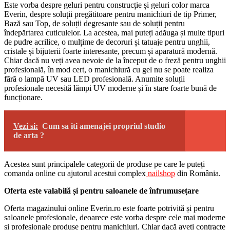
Este vorba despre geluri pentru construcție și geluri color marca
Everin, despre soluții pregătitoare pentru manichiuri de tip Primer,
Bază sau Top, de soluții degresante sau de soluții pentru
îndepărtarea cuticulelor. La acestea, mai puteți adăuga și multe tipuri
de pudre acrilice, o mulțime de decoruri și tatuaje pentru unghii,
cristale și bijuterii foarte interesante, precum și aparatură modernă.
Chiar dacă nu veți avea nevoie de la început de o freză pentru unghii
profesională, în mod cert, o manichiură cu gel nu se poate realiza
fără o lampă UV sau LED profesională. Anumite soluții
profesionale necesită lămpi UV moderne și în stare foarte bună de
funcționare.
Vezi si:
Cum sa iti amenajei propriul studio
de arta ?
Acestea sunt principalele categorii de produse pe care le puteți
comanda online cu ajutorul acestui complex
nailshop
din România.
Oferta este valabilă și pentru saloanele de înfrumusețare
Oferta magazinului online Everin.ro este foarte potrivită și pentru
saloanele profesionale, deoarece este vorba despre cele mai moderne
și profesionale produse pentru manichiuri. Chiar dacă aveți contracte