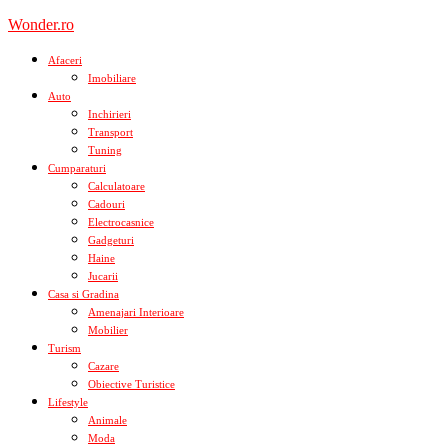
Skip
Wonder.ro
to
content
Afaceri
Imobiliare
Auto
Inchirieri
Transport
Tuning
Cumparaturi
Calculatoare
Cadouri
Electrocasnice
Gadgeturi
Haine
Jucarii
Casa si Gradina
Amenajari Interioare
Mobilier
Turism
Cazare
Obiective Turistice
Lifestyle
Animale
Moda