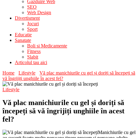
Gazduire Web
SEO
Web Design
Divertisment
Jocuri
Sport
Educatie
Sanatate
Boli si Medicamente
Fitness
Slabit
Articolul tau aici
Home
Lifestyle
Vă plac manichiurile cu gel și doriți să începeți să
vă îngrijiți unghiile în acest fel?
Lifestyle
Vă plac manichiurile cu gel și doriți să
începeți să vă îngrijiți unghiile în acest
fel?
Manichiurile cu gel
au cucerit foarte multe persoane tinere precum și persoane adulte.