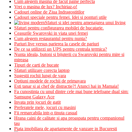
Cum alegem masina de facut paine perfecta
Vrei o masina de lux? Inchiriaz-o!
Cadouri online de Ziua Indragostitilor
Cadouri speciale pentru femei. Idei si ponturi utile
Sfaturi si idei pentru amenajarea unui living
Sfaturi pentru configurarea mobilei de bucatarie.
Ceasurile Swarovski in viata unei femei
Cum alegem restaurantul pentru nunta?
Pariuri live versus parierea la casele de pariuri
De ce sa utilizezi un UPS pentru centrala termica?
Nunta ideala, butoni si bijuterii cu Swarovski pentru mire si
mireasa
Tipuri de carti de bucate
Sfaturi utilizare corecta laptop
Sugestii rochii lungi de vara
Optiuni modele de rochii de primavara
Esti tanar si ai chef de distractie?! Atunci hai in Mamaia!
Fa cunostinta cu unul dintre cele mai bune telefoane dual sim:
Samsung Galaxy Ace
Invata prin jocuri de gatit
Preferatele mele, jocuri cu masini
Fii remarcabila intr-o tinuta casual
Hrana caini de calitate si apa proaspata pentru companionul
tau
Piata imobiliara de apartamente de vanzare in Bucuresti