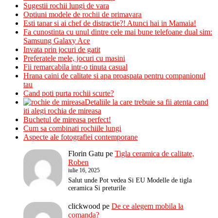
Sugestii rochii lungi de vara
Optiuni modele de rochii de primavara
Esti tanar si ai chef de distractie?! Atunci hai in Mamaia!
Fa cunostinta cu unul dintre cele mai bune telefoane dual sim:
Samsung Galaxy Ace
Invata prin jocuri de gatit
Preferatele mele, jocuri cu masini
Fii remarcabila intr-o tinuta casual
Hrana caini de calitate si apa proaspata pentru companionul
tau
Cand poti purta rochii scurte?
Detaliile la care trebuie sa fii atenta cand
iti alegi rochia de mireasa
Buchetul de mireasa perfect!
Cum sa combinati rochiile lungi
Aspecte ale fotografiei contemporane
Florin Gatu
pe
Tigla ceramica de calitate,
Roben
iulie 16, 2025
Salut unde Pot vedea Si EU Modelle de tigla
ceramica Si preturile
clickwood
pe
De ce alegem mobila la
comanda?