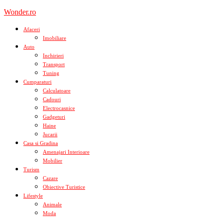
Skip
Wonder.ro
to
content
Afaceri
Imobiliare
Auto
Inchirieri
Transport
Tuning
Cumparaturi
Calculatoare
Cadouri
Electrocasnice
Gadgeturi
Haine
Jucarii
Casa si Gradina
Amenajari Interioare
Mobilier
Turism
Cazare
Obiective Turistice
Lifestyle
Animale
Moda