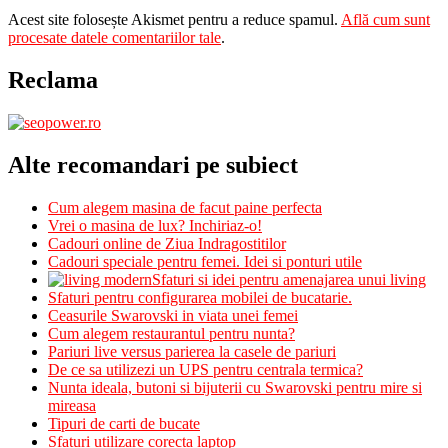
Acest site folosește Akismet pentru a reduce spamul.
Află cum sunt
procesate datele comentariilor tale
.
Reclama
Alte recomandari pe subiect
Cum alegem masina de facut paine perfecta
Vrei o masina de lux? Inchiriaz-o!
Cadouri online de Ziua Indragostitilor
Cadouri speciale pentru femei. Idei si ponturi utile
Sfaturi si idei pentru amenajarea unui living
Sfaturi pentru configurarea mobilei de bucatarie.
Ceasurile Swarovski in viata unei femei
Cum alegem restaurantul pentru nunta?
Pariuri live versus parierea la casele de pariuri
De ce sa utilizezi un UPS pentru centrala termica?
Nunta ideala, butoni si bijuterii cu Swarovski pentru mire si
mireasa
Tipuri de carti de bucate
Sfaturi utilizare corecta laptop