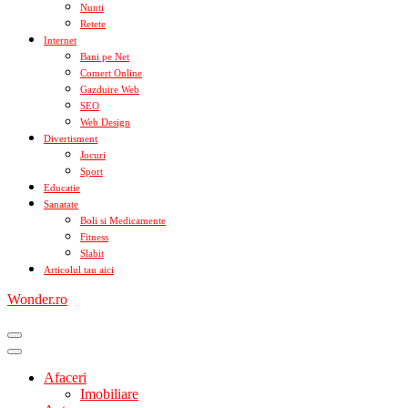
Nunti
Retete
Internet
Bani pe Net
Comert Online
Gazduire Web
SEO
Web Design
Divertisment
Jocuri
Sport
Educatie
Sanatate
Boli si Medicamente
Fitness
Slabit
Articolul tau aici
Wonder.ro
Afaceri
Imobiliare