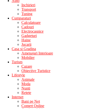
Auto
Inchirieri
Transport
Tuning
Cumparaturi
Calculatoare
Cadouri
Electrocasnice
Gadgeturi
Haine
Jucarii
Casa si Gradina
Amenajari Interioare
Mobilier
Turism
Cazare
Obiective Turistice
Lifestyle
Animale
Moda
Nunti
Retete
Internet
Bani pe Net
Comert Online