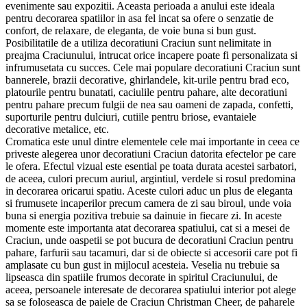
evenimente sau expozitii. Aceasta perioada a anului este ideala
pentru decorarea spatiilor in asa fel incat sa ofere o senzatie de
confort, de relaxare, de eleganta, de voie buna si bun gust.
Posibilitatile de a utiliza decoratiuni Craciun sunt nelimitate in
preajma Craciunului, intrucat orice incapere poate fi personalizata si
infrumusetata cu succes. Cele mai populare decoratiuni Craciun sunt
bannerele, brazii decorative, ghirlandele, kit-urile pentru brad eco,
platourile pentru bunatati, caciulile pentru pahare, alte decoratiuni
pentru pahare precum fulgii de nea sau oameni de zapada, confetti,
suporturile pentru dulciuri, cutiile pentru briose, evantaiele
decorative metalice, etc.
Cromatica este unul dintre elementele cele mai importante in ceea ce
priveste alegerea unor decoratiuni Craciun datorita efectelor pe care
le ofera. Efectul vizual este esential pe toata durata acestei sarbatori,
de aceea, culori precum auriul, argintiul, verdele si rosul predomina
in decorarea oricarui spatiu. Aceste culori aduc un plus de eleganta
si frumusete incaperilor precum camera de zi sau biroul, unde voia
buna si energia pozitiva trebuie sa dainuie in fiecare zi. In aceste
momente este importanta atat decorarea spatiului, cat si a mesei de
Craciun, unde oaspetii se pot bucura de decoratiuni Craciun pentru
pahare, farfurii sau tacamuri, dar si de obiecte si accesorii care pot fi
amplasate cu bun gust in mijlocul acesteia. Veselia nu trebuie sa
lipseasca din spatiile frumos decorate in spiritul Craciunului, de
aceea, persoanele interesate de decorarea spatiului interior pot alege
sa se foloseasca de paiele de Craciun Christman Cheer, de paharele