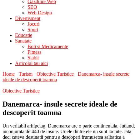
Gazduire Web
SEO
Web Design
Divertisment
Jocuri
Sport
Educatie
Sanatate
Boli si Medicamente
Fitness
Slabit
Articolul tau aici
Home
Turism
Obiective Turistice
Danemarca- insule secrete
ideale de descoperit toamna
Obiective Turistice
Danemarca- insule secrete ideale de
descoperit toamna
Un veritabil arhipelag, Danemarca are o parte continentala, Jutland,
inconjurata de 440 de insule. Unele dintre ele nu sunt locuite. Iata
deci cateva destinatii pentru a descoperi frumusetea salbatica a