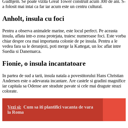
Gudhjem. Se poate vizita Great Tower construit acum 300 de ani. S-
a folosit mai intai ca far iar acum este un centru cultural.
Anholt, insula cu foci
Pentru a observa animalele marine, este locul perfect. Pe aceasta
insula, aflata intr-o zona protejata, traiesc numeroase foci. Este vorba
chiar despre cea mai importanta colonie de pe insula. Pentru a le
vedea fara sa le deranjezi, poti merge la Kattegat, un loc aflat intre
Suedia si Danemarca.
Fionie, o insula incantatoare
In partea de sud a tarii, insula natala a povestitorului Hans Christian
Andersen este o adevarata incantare. Are castele si gradini magnifice
iar capitala sa Odense are stradute pavate si cele mai dragute strazi
colorate.
Vezi si:
Cum sa iti plantifici vacanta de vara
la Roma