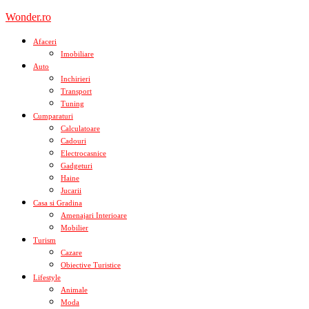
Skip
Wonder.ro
to
content
Afaceri
Imobiliare
Auto
Inchirieri
Transport
Tuning
Cumparaturi
Calculatoare
Cadouri
Electrocasnice
Gadgeturi
Haine
Jucarii
Casa si Gradina
Amenajari Interioare
Mobilier
Turism
Cazare
Obiective Turistice
Lifestyle
Animale
Moda