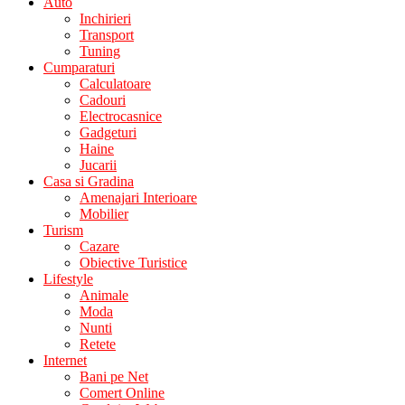
Auto
Inchirieri
Transport
Tuning
Cumparaturi
Calculatoare
Cadouri
Electrocasnice
Gadgeturi
Haine
Jucarii
Casa si Gradina
Amenajari Interioare
Mobilier
Turism
Cazare
Obiective Turistice
Lifestyle
Animale
Moda
Nunti
Retete
Internet
Bani pe Net
Comert Online