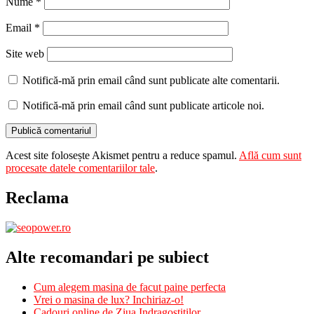
Nume
*
Email
*
Site web
Notifică-mă prin email când sunt publicate alte comentarii.
Notifică-mă prin email când sunt publicate articole noi.
Acest site folosește Akismet pentru a reduce spamul.
Află cum sunt
procesate datele comentariilor tale
.
Reclama
Alte recomandari pe subiect
Cum alegem masina de facut paine perfecta
Vrei o masina de lux? Inchiriaz-o!
Cadouri online de Ziua Indragostitilor