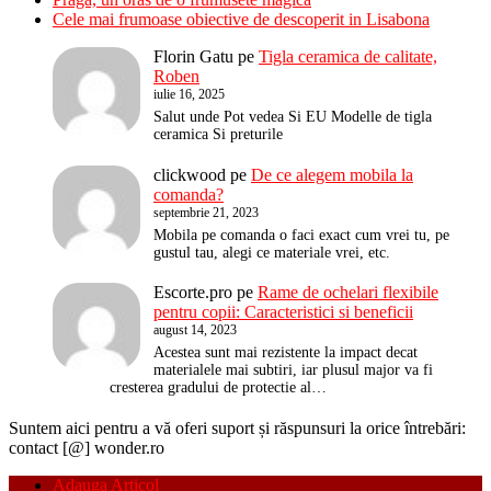
Cele mai frumoase obiective de descoperit in Lisabona
Florin Gatu
pe
Tigla ceramica de calitate,
Roben
iulie 16, 2025
Salut unde Pot vedea Si EU Modelle de tigla
ceramica Si preturile
clickwood
pe
De ce alegem mobila la
comanda?
septembrie 21, 2023
Mobila pe comanda o faci exact cum vrei tu, pe
gustul tau, alegi ce materiale vrei, etc.
Escorte.pro
pe
Rame de ochelari flexibile
pentru copii: Caracteristici si beneficii
august 14, 2023
Acestea sunt mai rezistente la impact decat
materialele mai subtiri, iar plusul major va fi
cresterea gradului de protectie al…
Suntem aici pentru a vă oferi suport și răspunsuri la orice întrebări:
contact [@] wonder.ro
Adauga Articol