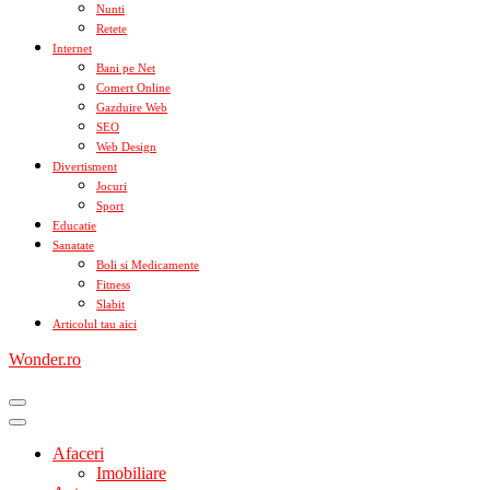
Nunti
Retete
Internet
Bani pe Net
Comert Online
Gazduire Web
SEO
Web Design
Divertisment
Jocuri
Sport
Educatie
Sanatate
Boli si Medicamente
Fitness
Slabit
Articolul tau aici
Wonder.ro
Afaceri
Imobiliare