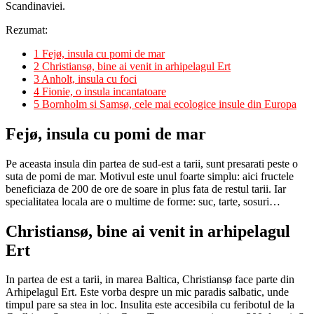
Scandinaviei.
Rezumat:
1
Fejø, insula cu pomi de mar
2
Christiansø, bine ai venit in arhipelagul Ert
3
Anholt, insula cu foci
4
Fionie, o insula incantatoare
5
Bornholm si Samsø, cele mai ecologice insule din Europa
Fejø, insula cu pomi de mar
Pe aceasta insula din partea de sud-est a tarii, sunt presarati peste o
suta de pomi de mar. Motivul este unul foarte simplu: aici fructele
beneficiaza de 200 de ore de soare in plus fata de restul tarii. Iar
specialitatea locala are o multime de forme: suc, tarte, sosuri…
Christiansø, bine ai venit in arhipelagul
Ert
In partea de est a tarii, in marea Baltica, Christiansø face parte din
Arhipelagul Ert. Este vorba despre un mic paradis salbatic, unde
timpul pare sa stea in loc. Insulita este accesibila cu feribotul de la