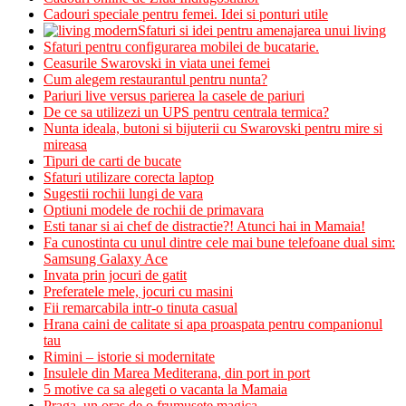
Cadouri speciale pentru femei. Idei si ponturi utile
Sfaturi si idei pentru amenajarea unui living
Sfaturi pentru configurarea mobilei de bucatarie.
Ceasurile Swarovski in viata unei femei
Cum alegem restaurantul pentru nunta?
Pariuri live versus parierea la casele de pariuri
De ce sa utilizezi un UPS pentru centrala termica?
Nunta ideala, butoni si bijuterii cu Swarovski pentru mire si
mireasa
Tipuri de carti de bucate
Sfaturi utilizare corecta laptop
Sugestii rochii lungi de vara
Optiuni modele de rochii de primavara
Esti tanar si ai chef de distractie?! Atunci hai in Mamaia!
Fa cunostinta cu unul dintre cele mai bune telefoane dual sim:
Samsung Galaxy Ace
Invata prin jocuri de gatit
Preferatele mele, jocuri cu masini
Fii remarcabila intr-o tinuta casual
Hrana caini de calitate si apa proaspata pentru companionul
tau
Rimini – istorie si modernitate
Insulele din Marea Mediterana, din port in port
5 motive ca sa alegeti o vacanta la Mamaia
Praga, un oras de o frumusete magica