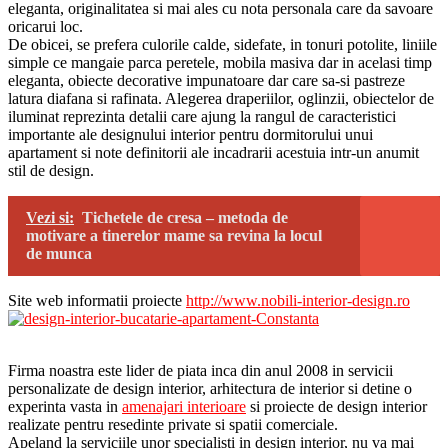
eleganta, originalitatea si mai ales cu nota personala care da savoare
oricarui loc.
De obicei, se prefera culorile calde, sidefate, in tonuri potolite, liniile
simple ce mangaie parca peretele, mobila masiva dar in acelasi timp
eleganta, obiecte decorative impunatoare dar care sa-si pastreze
latura diafana si rafinata. Alegerea draperiilor, oglinzii, obiectelor de
iluminat reprezinta detalii care ajung la rangul de caracteristici
importante ale designului interior pentru dormitorului unui
apartament si note definitorii ale incadrarii acestuia intr-un anumit
stil de design.
Vezi si:
Tichetele de cresa – metoda de
motivare a tinerelor mame sa revina la locul
de munca
Site web informatii proiecte
http://www.nobili-interior-design.ro
Firma noastra este lider de piata inca din anul 2008 in servicii
personalizate de design interior, arhitectura de interior si detine o
experinta vasta in
amenajari interioare
si proiecte de design interior
realizate pentru resedinte private si spatii comerciale.
Apeland la serviciile unor specialisti in design interior, nu va mai