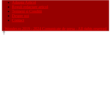
Adauga Articol
Reguli redactare articol
Termeni si Conditii
Despre noi
Contact
Wonder.ro 2019 - 2024 Comunicate de presa - All rights reserved