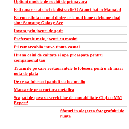
Optiuni modele de rochii de primavara
Esti tanar si ai chef de distractie?! Atunci hai in Mamaia!
Fa cunostinta cu unul dintre cele mai bune telefoane dual
sim: Samsung Galaxy Ace
Invata prin jocuri de gatit
Preferatele mele, jocuri cu masini
Fii remarcabila intr-o tinuta casual
Hrana caini de calitate si apa proaspata pentru
companionul tau
Trucurile pe care restaurantele le folosesc pentru ati mari
nota de plata
De ce sa folosesti pantofi cu toc mediu
Mansarde pe structura metalica
Scapati de povara serviciilor de contabilitate Cluj cu MM
Expert!
Sfaturi in alegerea fotografului de
nunta