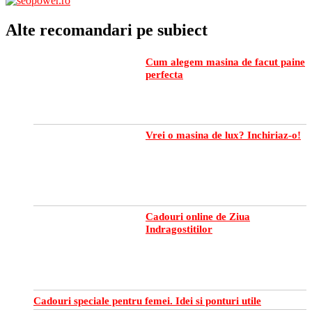
Alte recomandari pe subiect
Cum alegem masina de facut paine
perfecta
Vrei o masina de lux? Inchiriaz-o!
Cadouri online de Ziua
Indragostitilor
Cadouri speciale pentru femei. Idei si ponturi utile