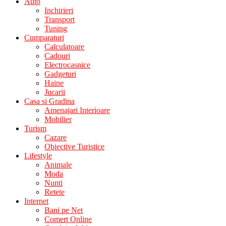
Auto
Inchirieri
Transport
Tuning
Cumparaturi
Calculatoare
Cadouri
Electrocasnice
Gadgeturi
Haine
Jucarii
Casa si Gradina
Amenajari Interioare
Mobilier
Turism
Cazare
Obiective Turistice
Lifestyle
Animale
Moda
Nunti
Retete
Internet
Bani pe Net
Comert Online