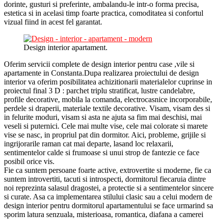
dorinte, gusturi si preferinte, ambalandu-le intr-o forma precisa,
estetica si in acelasi timp foarte practica, comoditatea si confortul
vizual fiind in acest fel garantat.
Design interior apartament.
Oferim servicii complete de design interior pentru case ,vile si
apartamente in Constanta.Dupa realizarea proiectului de design
interior va oferim posibilitatea achizitionarii materialelor cuprinse in
proiectul final 3 D : parchet triplu stratificat, lustre candelabre,
profile decorative, mobila la comanda, electrocasnice incorporabile,
perdele si draperii, materiale textile decorative. Visam, visam des si
in felurite moduri, visam si asta ne ajuta sa fim mai deschisi, mai
veseli si puternici. Cele mai multe vise, cele mai colorate si marete
vise se nasc, in propriul pat din dormitor. Aici, probleme, grijile si
ingrijorarile raman cat mai departe, lasand loc relaxarii,
sentimentelor calde si frumoase si unui strop de fantezie ce face
posibil orice vis.
Fie ca suntem persoane foarte active, extrovertite si moderne, fie ca
suntem introvertiti, tacuti si introspecti, dormitorul fiecaruia dintre
noi reprezinta salasul dragostei, a protectie si a sentimentelor sincere
si curate. Asa ca implementarea stilului clasic sau a celui modern de
design interior pentru dormitorul apartamentului se face urmarind sa
sporim latura senzuala, misterioasa, romantica, diafana a camerei