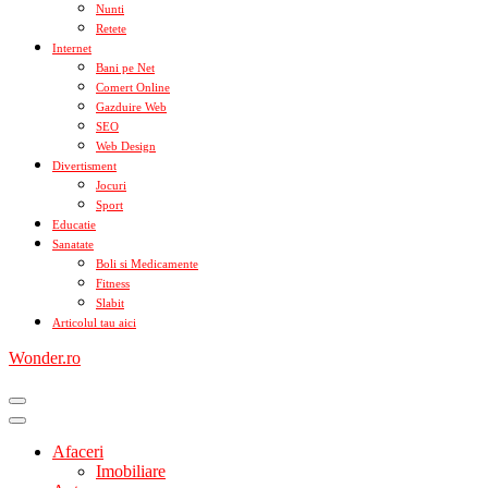
Nunti
Retete
Internet
Bani pe Net
Comert Online
Gazduire Web
SEO
Web Design
Divertisment
Jocuri
Sport
Educatie
Sanatate
Boli si Medicamente
Fitness
Slabit
Articolul tau aici
Wonder.ro
Afaceri
Imobiliare