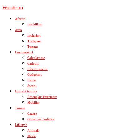
Skip
Wonder.ro
to
content
Afaceri
Imobiliare
Auto
Inchirieri
Transport
Tuning
Cumparaturi
Calculatoare
Cadouri
Electrocasnice
Gadgeturi
Haine
Jucarii
Casa si Gradina
Amenajari Interioare
Mobilier
Turism
Cazare
Obiective Turistice
Lifestyle
Animale
Moda