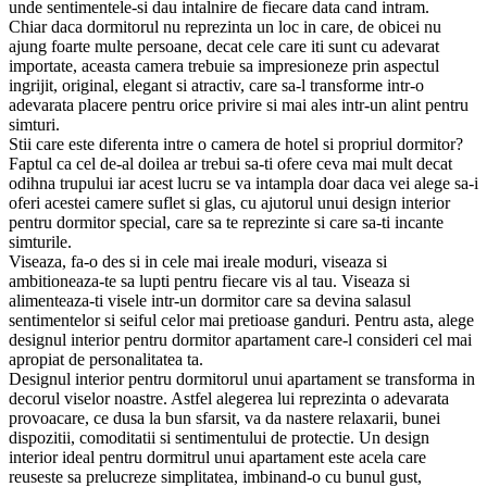
unde sentimentele-si dau intalnire de fiecare data cand intram.
Chiar daca dormitorul nu reprezinta un loc in care, de obicei nu
ajung foarte multe persoane, decat cele care iti sunt cu adevarat
importate, aceasta camera trebuie sa impresioneze prin aspectul
ingrijit, original, elegant si atractiv, care sa-l transforme intr-o
adevarata placere pentru orice privire si mai ales intr-un alint pentru
simturi.
Stii care este diferenta intre o camera de hotel si propriul dormitor?
Faptul ca cel de-al doilea ar trebui sa-ti ofere ceva mai mult decat
odihna trupului iar acest lucru se va intampla doar daca vei alege sa-i
oferi acestei camere suflet si glas, cu ajutorul unui design interior
pentru dormitor special, care sa te reprezinte si care sa-ti incante
simturile.
Viseaza, fa-o des si in cele mai ireale moduri, viseaza si
ambitioneaza-te sa lupti pentru fiecare vis al tau. Viseaza si
alimenteaza-ti visele intr-un dormitor care sa devina salasul
sentimentelor si seiful celor mai pretioase ganduri. Pentru asta, alege
designul interior pentru dormitor apartament care-l consideri cel mai
apropiat de personalitatea ta.
Designul interior pentru dormitorul unui apartament se transforma in
decorul viselor noastre. Astfel alegerea lui reprezinta o adevarata
provoacare, ce dusa la bun sfarsit, va da nastere relaxarii, bunei
dispozitii, comoditatii si sentimentului de protectie. Un design
interior ideal pentru dormitrul unui apartament este acela care
reuseste sa prelucreze simplitatea, imbinand-o cu bunul gust,