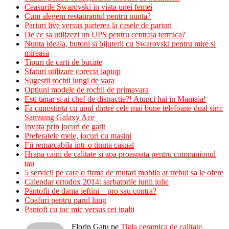
Ceasurile Swarovski in viata unei femei
Cum alegem restaurantul pentru nunta?
Pariuri live versus parierea la casele de pariuri
De ce sa utilizezi un UPS pentru centrala termica?
Nunta ideala, butoni si bijuterii cu Swarovski pentru mire si
mireasa
Tipuri de carti de bucate
Sfaturi utilizare corecta laptop
Sugestii rochii lungi de vara
Optiuni modele de rochii de primavara
Esti tanar si ai chef de distractie?! Atunci hai in Mamaia!
Fa cunostinta cu unul dintre cele mai bune telefoane dual sim:
Samsung Galaxy Ace
Invata prin jocuri de gatit
Preferatele mele, jocuri cu masini
Fii remarcabila intr-o tinuta casual
Hrana caini de calitate si apa proaspata pentru companionul
tau
5 servicii pe care o firma de mutari mobila ar trebui sa le ofere
Calendar ortodox 2014: sarbatorile lunii iulie
Pantofii de dama ieftini – pro sau contra?
Coafuri pentru parul lung
Pantofi cu toc mic versus cei inalti
Florin Gatu
pe
Tigla ceramica de calitate,