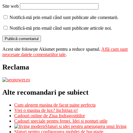
Site web
Notifică-mă prin email când sunt publicate alte comentarii.
Notifică-mă prin email când sunt publicate articole noi.
Acest site folosește Akismet pentru a reduce spamul.
Află cum sunt
procesate datele comentariilor tale
.
Reclama
Alte recomandari pe subiect
Cum alegem masina de facut paine perfecta
Vrei o masina de lux? Inchiriaz-o!
Cadouri online de Ziua Indragostitilor
Cadouri speciale pentru femei. Idei si ponturi utile
Sfaturi si idei pentru amenajarea unui living
Sfaturi pentru configurarea mobilei de bucatarie.