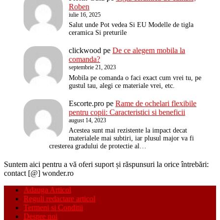
Roben
iulie 16, 2025
Salut unde Pot vedea Si EU Modelle de tigla
ceramica Si preturile
clickwood
pe
De ce alegem mobila la
comanda?
septembrie 21, 2023
Mobila pe comanda o faci exact cum vrei tu, pe
gustul tau, alegi ce materiale vrei, etc.
Escorte.pro
pe
Rame de ochelari flexibile
pentru copii: Caracteristici si beneficii
august 14, 2023
Acestea sunt mai rezistente la impact decat
materialele mai subtiri, iar plusul major va fi
cresterea gradului de protectie al…
Suntem aici pentru a vă oferi suport și răspunsuri la orice întrebări:
contact [@] wonder.ro
Adauga Articol
Reguli redactare articol
Termeni si Conditii
Despre noi