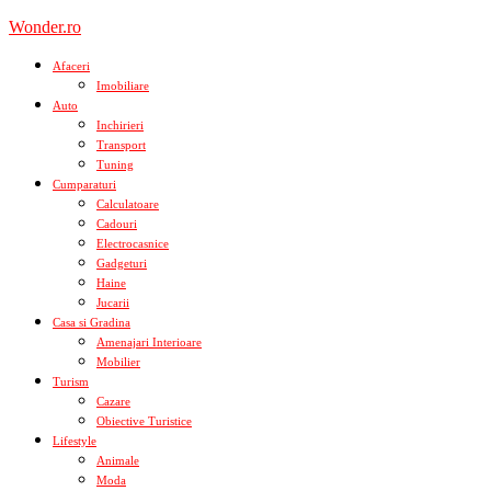
Skip
Wonder.ro
to
content
Afaceri
Imobiliare
Auto
Inchirieri
Transport
Tuning
Cumparaturi
Calculatoare
Cadouri
Electrocasnice
Gadgeturi
Haine
Jucarii
Casa si Gradina
Amenajari Interioare
Mobilier
Turism
Cazare
Obiective Turistice
Lifestyle
Animale
Moda