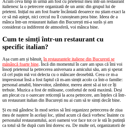
Acum ceva timp în urmă am fost cu prietenul meu într-un restaurant
italienesc la o petrecere organizată de un amic din grupul lui de
prieteni. Inițial nu am fost foarte încântată deoarece nu știam exact la
ce să mă aștept, nici cercul nu îl cunoșteam prea bine. Ideea de a
mânca într-un restaurant italian din București mi-a surâs și am
considerat ca indiferent de atmosferă, voi mânca bine.
Cum te simți într-un restaurant cu
specific italian?
Așa cum am și bănuit,
în restaurantele italiene din Bucuresti se
mănâncă foarte bine
. Încă din momentul în care am spus că îmi voi
însoți prietenul la petrecerea aniversara a amicului său, am și sperat
că cel puțin mă voi delecta cu o mâncare deosebită. Ceea ce m-a
impresionat însă a fost faptul că m-am simțit acolo ca într-o familie:
personal amabil, binevoitor, zâmbitor, mereu atent să ai tot ce îți
trebuie. Muzica a fost de milioane, confortul de notă maximă. Deși
am plecat cu o oarecare reticență la acea petrecere, am înțeles că într-
un restaurant italian din București nu ai cum să te simți decât bine.
Și eu mă gândesc în mod serios să îmi organizez petrecerea de ziua
mea de naștere în același loc, știind acum că dacă vorbesc înainte cu
personalul restaurantului, acei oameni vor face tot ce le stă în putință
ca totul să fie după cum îmi doresc eu. De multe ori, organizatorii de