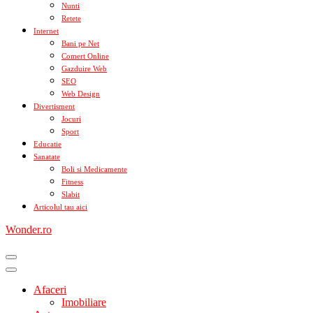
Nunti
Retete
Internet
Bani pe Net
Comert Online
Gazduire Web
SEO
Web Design
Divertisment
Jocuri
Sport
Educatie
Sanatate
Boli si Medicamente
Fitness
Slabit
Articolul tau aici
Wonder.ro
Afaceri
Imobiliare