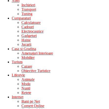
Auto
Inchirieri
Transport
Tuning
Cumparaturi
Calculatoare
Cadouri
Electrocasnice
Gadgeturi
Haine
Jucarii
Casa si Gradina
Amenajari Interioare
Mobilier
Turism
Cazare
Obiective Turistice
Lifestyle
Animale
Moda
Nunti
Retete
Internet
Bani pe Net
Comert Online