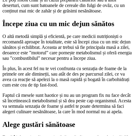
deserturi, cum sunt batoanele de cereale din fulgi de ovăz, cu un
conținut mai mic de zahăr și de grăsimi nesănătoase.
Începe ziua cu un mic dejun sănătos
O altă metodă simplă și eficientă, pe care medicii nutriționiști o
recomandă aproape în totalitate, este să începi ziua cu un mic dejun
sănătos și echilibrat. Aceasta ar trebui să fie principala masă a zilei,
deoarece este ”motorul” care pornește metabolismul și oferă energia
sau ”combustibilul” necesar pentru a începe ziua.
În plus, în acest fel nu te vei confrunta cu senzația de foame de la
primele ore ale dimineții, sau atât de des pe parcursul zilei, ce va
avea ca reacție să apelezi la o masă rapidă și bogată în carbohidrați
cum este cea de tip fast-food.
Faptul că mesele sunt haotice și nu au un program fix nu face decât
să încetinească metabolismul și să dea peste cap organismul. Acesta
va semnala senzația de foame și astfel te poate determina să faci
alegeri culinare nesănătoase, la care în mod normal nu ai apela.
Alege gustări sănătoase