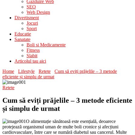
Gazduire Web
SEO
Web Design
Divertisment
Jocuri
Sport
Educatie
Sanatate
Boli si Medicamente
Fitness
Slabit
Articolul tau aici
Home
Lifestyle
Retete
Cum să eviți prăjelile – 3 metode
eficiente și simplu de urmat
Retete
Cum să eviți prăjelile – 3 metode eficiente
și simplu de urmat
O alimentație sănătoasă este esențială, deoarece
protejează organismul uman de multe boli cronice și afecțiuni
cardiovasculare, între care se numără diabetul sau cancerul. Multe