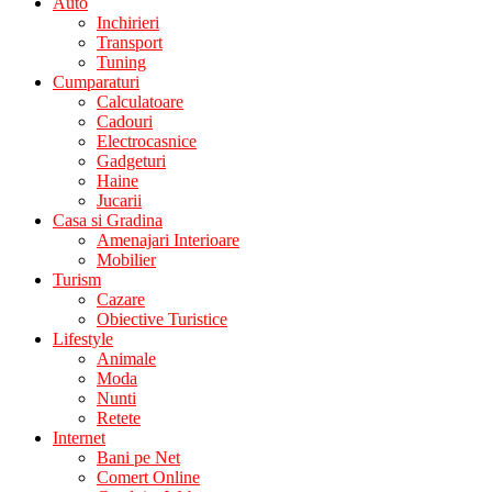
Auto
Inchirieri
Transport
Tuning
Cumparaturi
Calculatoare
Cadouri
Electrocasnice
Gadgeturi
Haine
Jucarii
Casa si Gradina
Amenajari Interioare
Mobilier
Turism
Cazare
Obiective Turistice
Lifestyle
Animale
Moda
Nunti
Retete
Internet
Bani pe Net
Comert Online