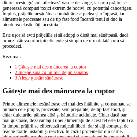
dintre aceste grăsimi afectează vasele de sânge, iar prin prăjire se
generează compuși toxici extrem de nocivi, cu potențial cancerigen.
În plus, prăjelile nesănătoase îmbătrânesc pielea și o îngrașă, iar
alimentele procesate sau de tip fast-food încarcă tenul și duc la
pierderea elasticității acestuia.
Este ușor să eviți prăjelille și să adopți o dietă mai sănătoasă, dacă
urmezi câteva principii eficiente și simplu de urmat. Iată cum să
procedezi.
Rezumat:
1
Gătește mai des mâncarea la cuptor
2
Începe ziua cu un mic dejun sănătos
3
Alege gustări sănătoase
Gătește mai des mâncarea la cuptor
Printre alimentele nesănătoase cel mai des întâlnite și consumate se
numără cele prăjite, procesate, semipreparate, de tip fast-food, și
chiar dulciurile, pâinea albă și băuturile acidulate. Chiar dacă par
mai gustoase, dezavantajul unei alimentații de acest fel este faptul că
în timpul prăjirii se eliberează radicali liberi, dar și alți compuși de
reacție foarte instabili și reactivi. În cazul proteinelor din carne,
hidrocarburile rezultate sunt mutageni și cancerigeni incontestabili.