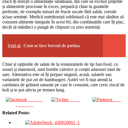
Dacă îți dorești o alimentație sănătoasă, din care să excluzi prăjelile
și alimentele procesate în exces, prepară-ți chiar tu gustările
preferate, de exemplu mixuri de fructe uscate fără zahăr, cereale
și/sau semințe. Medicii nutriționiști subliniază că este mai sănătos să
consumi alimente integrale în acest fel, din combinațiile care îți plac,
decât să mănânci o pungă de chipsuri cu zero nutrienți.
Vezi si:
Cum se face borsul de putina
Chiar și opțiunile de salate de la restaurantele de tip fast-food, cu
sosuri și maioneză, sunt bombe calorice și conțin adaosuri mari de
sare. Alternativa este să îți prepari singură, acasă, salatele sau
variantele de pui ori de hamburgeri. Astfel vei fi mai atentă la
cantitatea de grăsimi saturate pe care le consumi, care cresc riscul de
boli și te pot afecta pe termen lung.
Share on
Tweet
Save
Facebook
Related Posts: