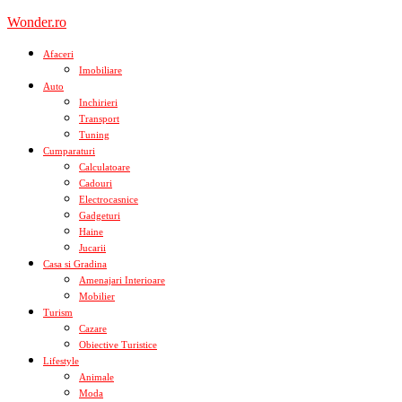
Skip
Wonder.ro
to
content
Afaceri
Imobiliare
Auto
Inchirieri
Transport
Tuning
Cumparaturi
Calculatoare
Cadouri
Electrocasnice
Gadgeturi
Haine
Jucarii
Casa si Gradina
Amenajari Interioare
Mobilier
Turism
Cazare
Obiective Turistice
Lifestyle
Animale
Moda