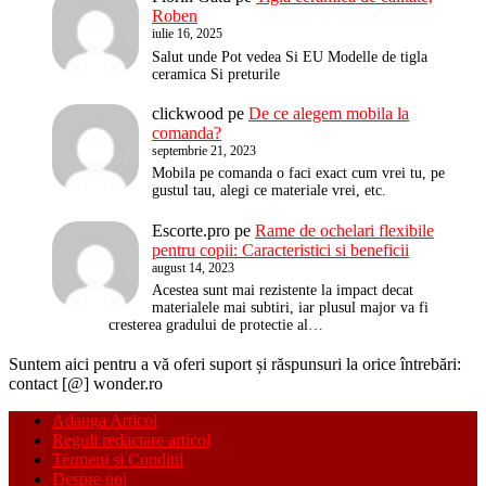
Roben
iulie 16, 2025
Salut unde Pot vedea Si EU Modelle de tigla
ceramica Si preturile
clickwood
pe
De ce alegem mobila la
comanda?
septembrie 21, 2023
Mobila pe comanda o faci exact cum vrei tu, pe
gustul tau, alegi ce materiale vrei, etc.
Escorte.pro
pe
Rame de ochelari flexibile
pentru copii: Caracteristici si beneficii
august 14, 2023
Acestea sunt mai rezistente la impact decat
materialele mai subtiri, iar plusul major va fi
cresterea gradului de protectie al…
Suntem aici pentru a vă oferi suport și răspunsuri la orice întrebări:
contact [@] wonder.ro
Adauga Articol
Reguli redactare articol
Termeni si Conditii
Despre noi