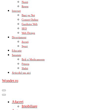
Nunti
Retete
Internet
Bani pe Net
Comert Online
Gazduire Web
SEO
Web Design
Divertisment
Jocuri
Sport
Educatie
Sanatate
Boli si Medicamente
Fitness
Slabit
Articolul tau aici
Wonder.ro
Afaceri
Imobiliare