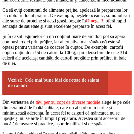
Ca să eviți consumul de alimente prăjite, apelează la prepararea lor
la cuptor în locul prăjirii. De exemplu, peștele oceanic, somonul sau
alte surse de proteine și acizi grași, bogate în
Omega 3
, oferă rapid
senzația de sațietate și sunt excelente preparate în acest fel.
Și în cazul legumelor cu un conținut mare de amidon pot să apară
compuși toxici prin prăjire, iar alternativa mai sănătoasă este să
optezi pentru varianta de coacere în cuptor. De exemplu, cartofii
copți conțin doar 94 de calorii la 100 g, spre deosebire de cele 314
calorii ale aceleiași cantități de cartofi pregătite prin prăjire, în baie
de ulei.
Vezi si:
Cele mai bune idei de retete de salata
de cartofi
Din varietatea de
tăvi pentru copt de diverse modele
alege-le pe cele
din ceramică de înaltă calitate, care nu absorb mirosurile și
minimizează aderența. În acest fel te asiguri că mâncarea nu se
lipește și nu se arde în timpul preparării. Acestea sunt accesorii de
bucătărie ușoare și practice, ușor de utilizat și de spălat.
Le poți folosi chiar și în cazul preparării clătitelor sau a altor