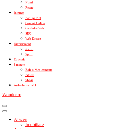
Nunti
Retete
Internet
Bani pe Net
Comert Online
Gazduire Web
SEO
Web Design
Divertisment
Jocuri
Sport
Educatie
Sanatate
Boli si Medicamente
Fitness
Slabit
Articolul tau aici
Wonder.ro
Afaceri
Imobiliare