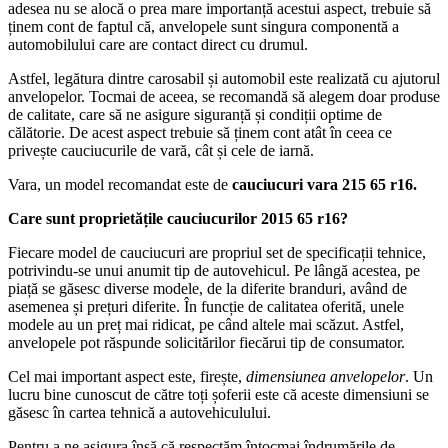
adesea nu se alocă o prea mare importanță acestui aspect, trebuie să
ținem cont de faptul că, anvelopele sunt singura componentă a
automobilului care are contact direct cu drumul.
Astfel, legătura dintre carosabil și automobil este realizată cu ajutorul
anvelopelor. Tocmai de aceea, se recomandă să alegem doar produse
de calitate, care să ne asigure siguranță și condiții optime de
călătorie. De acest aspect trebuie să ținem cont atât în ceea ce
privește cauciucurile de vară, cât și cele de iarnă.
Vara, un model recomandat este de
cauciucuri vara 215 65 r16.
Care sunt proprietățile cauciucurilor 2015 65 r16?
Fiecare model de cauciucuri are propriul set de specificații tehnice,
potrivindu-se unui anumit tip de autovehicul. Pe lângă acestea, pe
piață se găsesc diverse modele, de la diferite branduri, având de
asemenea și prețuri diferite. În funcție de calitatea oferită, unele
modele au un preț mai ridicat, pe când altele mai scăzut. Astfel,
anvelopele pot răspunde solicitărilor fiecărui tip de consumator.
Cel mai important aspect este, firește,
dimensiunea anvelopelor
. Un
lucru bine cunoscut de către toți șoferii este că aceste dimensiuni se
găsesc în cartea tehnică a autovehiculului.
Pentru a ne asigura însă că respectăm întocmai îndrumările de