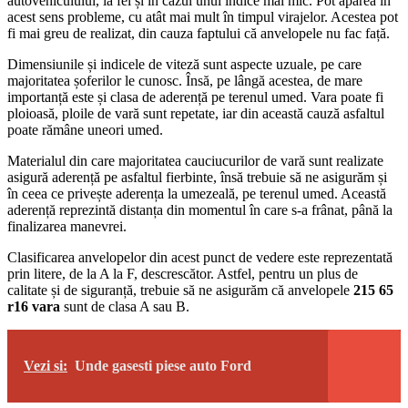
autovehiculului, la fel și în cazul unui indice mai mic. Pot apărea în
acest sens probleme, cu atât mai mult în timpul virajelor. Acestea pot
fi mai greu de realizat, din cauza faptului că anvelopele nu fac față.
Dimensiunile și indicele de viteză sunt aspecte uzuale, pe care
majoritatea șoferilor le cunosc. Însă, pe lângă acestea, de mare
importanță este și clasa de aderență pe terenul umed. Vara poate fi
ploioasă, ploile de vară sunt repetate, iar din această cauză asfaltul
poate rămâne uneori umed.
Materialul din care majoritatea cauciucurilor de vară sunt realizate
asigură aderență pe asfaltul fierbinte, însă trebuie să ne asigurăm și
în ceea ce privește aderența la umezeală, pe terenul umed. Această
aderență reprezintă distanța din momentul în care s-a frânat, până la
finalizarea manevrei.
Clasificarea anvelopelor din acest punct de vedere este reprezentată
prin litere, de la A la F, descrescător. Astfel, pentru un plus de
calitate și de siguranță, trebuie să ne asigurăm că anvelopele
215 65
r16 vara
sunt de clasa A sau B.
Vezi si:
Unde gasesti piese auto Ford