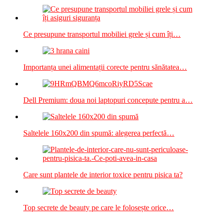
Ce presupune transportul mobiliei grele și cum îți…
Importanța unei alimentații corecte pentru sănătatea…
Dell Premium: doua noi laptopuri concepute pentru a…
Saltelele 160x200 din spumă: alegerea perfectă…
Care sunt plantele de interior toxice pentru pisica ta?
Top secrete de beauty pe care le folosește orice…