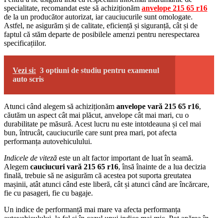
specialitate, recomandat este să achiziționăm
anvelope 215 65 r16
de la un producător autorizat, iar cauciucurile sunt omologate.
Astfel, ne asigurăm și de calitate, eficiență și siguranță, cât și de
faptul că stăm departe de posibilele amenzi pentru nerespectarea
specificațiilor.
Vezi si:
3 optiuni de studiu pentru examenul
auto scris
Atunci când alegem să achiziționăm
anvelope vară 215 65 r16
,
căutăm un aspect cât mai plăcut, anvelope cât mai mari, cu o
durabilitate pe măsură. Acest lucru nu este intotdeauna și cel mai
bun, întrucât, cauciucurile care sunt prea mari, pot afecta
performanța autovehiculului.
Indicele de viteză
este un alt factor important de luat în seamă.
Alegem
cauciucuri vară 215 65 r16
, însă înainte de a lua decizia
finală, trebuie să ne asigurăm că acestea pot suporta greutatea
mașinii, atât atunci când este liberă, cât și atunci când are încărcare,
fie cu pasageri, fie cu bagaje.
Un indice de performanță mai mare va afecta performanța