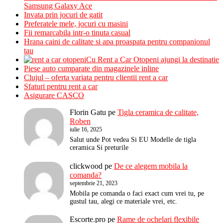
Samsung Galaxy Ace
Invata prin jocuri de gatit
Preferatele mele, jocuri cu masini
Fii remarcabila intr-o tinuta casual
Hrana caini de calitate si apa proaspata pentru companionul
tau
Cu Rent a Car Otopeni ajungi la destinatie
Piese auto cumparate din magazinele inline
Clujul – oferta variata pentru clientii rent a car
Sfaturi pentru rent a car
Asigurare CASCO
Florin Gatu
pe
Tigla ceramica de calitate,
Roben
iulie 16, 2025
Salut unde Pot vedea Si EU Modelle de tigla
ceramica Si preturile
clickwood
pe
De ce alegem mobila la
comanda?
septembrie 21, 2023
Mobila pe comanda o faci exact cum vrei tu, pe
gustul tau, alegi ce materiale vrei, etc.
Escorte.pro
pe
Rame de ochelari flexibile