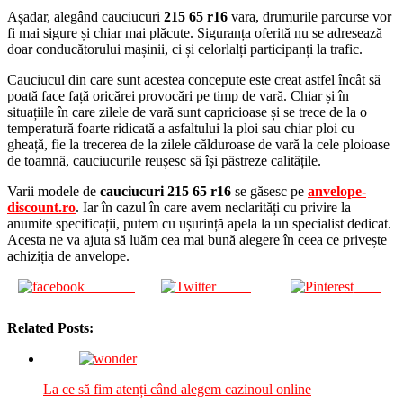
Așadar, alegând cauciucuri
215 65 r16
vara, drumurile parcurse vor
fi mai sigure și chiar mai plăcute. Siguranța oferită nu se adresează
doar conducătorului mașinii, ci și celorlalți participanți la trafic.
Cauciucul din care sunt acestea concepute este creat astfel încât să
poată face față oricărei provocări pe timp de vară. Chiar și în
situațiile în care zilele de vară sunt capricioase și se trece de la o
temperatură foarte ridicată a asfaltului la ploi sau chiar ploi cu
gheață, fie la trecerea de la zilele călduroase de vară la cele ploioase
de toamnă, cauciucurile reușesc să își păstreze calitățile.
Varii modele de
cauciucuri 215 65 r16
se găsesc pe
anvelope-
discount.ro
. Iar în cazul în care avem neclarități cu privire la
anumite specificații, putem cu ușurință apela la un specialist dedicat.
Acesta ne va ajuta să luăm cea mai bună alegere în ceea ce privește
achiziția de anvelope.
Share on
Tweet
Save
Facebook
Related Posts:
La ce să fim atenți când alegem cazinoul online