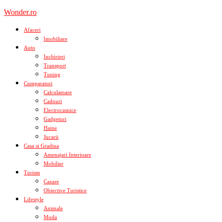
Skip
Wonder.ro
to
content
Afaceri
Imobiliare
Auto
Inchirieri
Transport
Tuning
Cumparaturi
Calculatoare
Cadouri
Electrocasnice
Gadgeturi
Haine
Jucarii
Casa si Gradina
Amenajari Interioare
Mobilier
Turism
Cazare
Obiective Turistice
Lifestyle
Animale
Moda