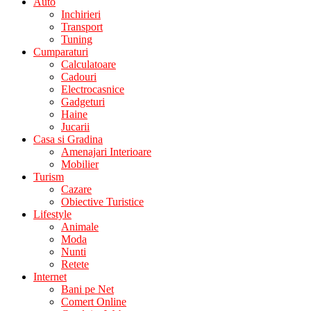
Auto
Inchirieri
Transport
Tuning
Cumparaturi
Calculatoare
Cadouri
Electrocasnice
Gadgeturi
Haine
Jucarii
Casa si Gradina
Amenajari Interioare
Mobilier
Turism
Cazare
Obiective Turistice
Lifestyle
Animale
Moda
Nunti
Retete
Internet
Bani pe Net
Comert Online