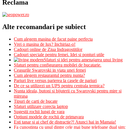
Reclama
Alte recomandari pe subiect
Cum alegem masina de facut paine perfecta
Vrei o masina de lux? Inchiriaz-o!
Cadouri online de Ziua Indragostitilor
Cadouri speciale pentru femei. Idei si ponturi utile
Sfaturi si idei pentru amenajarea unui living
Sfaturi pentru configurarea mobilei de bucatarie.
Ceasurile Swarovski in viata unei femei
Cum alegem restaurantul pentru nunta?
Pariuri live versus parierea la casele de pariuri
De ce sa utilizezi un UPS pentru centrala termica?
Nunta ideala, butoni si bijuterii cu Swarovski pentru mire si
mireasa
Tipuri de carti de bucate
Sfaturi utilizare corecta laptop
Sugestii rochii lungi de vara
Optiuni modele de rochii de primavara
Esti tanar si ai chef de distractie?! Atunci hai in Mamaia!
Fa cunostinta cu unul dintre cele mai bune telefoane dual sim: