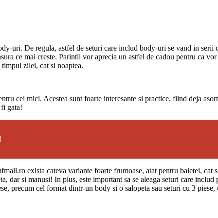
y-uri. De regula, astfel de seturi care includ body-uri se vand in serii 
masura ce mai creste. Parintii vor aprecia un astfel de cadou pentru ca v
 timpul zilei, cat si noaptea.
entru cei mici. Acestea sunt foarte interesante si practice, fiind deja asor
fi gata!
!
fmall.ro exista cateva variante foarte frumoase, atat pentru baietei, cat s
 dar si manusi! In plus, este important sa se aleaga seturi care includ p
e, precum cel format dintr-un body si o salopeta sau seturi cu 3 piese, 