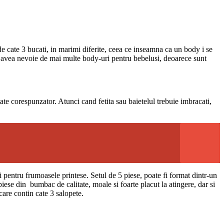
de cate 3 bucati, in marimi diferite, ceea ce inseamna ca un body i se
or avea nevoie de mai multe body-uri pentru bebelusi, deoarece sunt
tate corespunzator. Atunci cand fetita sau baietelul trebuie imbracati,
i pentru frumoasele printese. Setul de 5 piese, poate fi format dintr-un
iese din bumbac de calitate, moale si foarte placut la atingere, dar si
care contin cate 3 salopete.