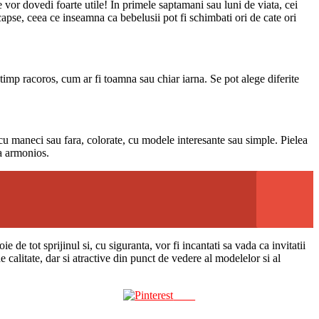
e vor dovedi foarte utile! In primele saptamani sau luni de viata, cei
capse, ceea ce inseamna ca bebelusii pot fi schimbati ori de cate ori
otimp racoros, cum ar fi toamna sau chiar iarna. Se pot alege diferite
 cu maneci sau fara, colorate, cu modele interesante sau simple. Pielea
ta armonios.
de tot sprijinul si, cu siguranta, vor fi incantati sa vada ca invitatii
e calitate, dar si atractive din punct de vedere al modelelor si al
Save