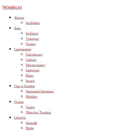
Skip
Wonder.ro
to
content
Afaceri
Imobiliare
Auto
Inchirieri
Transport
Tuning
Cumparaturi
Calculatoare
Cadouri
Electrocasnice
Gadgeturi
Haine
Jucarii
Casa si Gradina
Amenajari Interioare
Mobilier
Turism
Cazare
Obiective Turistice
Lifestyle
Animale
Moda