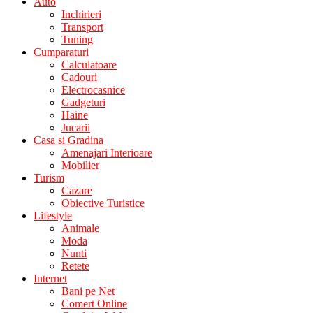
Auto
Inchirieri
Transport
Tuning
Cumparaturi
Calculatoare
Cadouri
Electrocasnice
Gadgeturi
Haine
Jucarii
Casa si Gradina
Amenajari Interioare
Mobilier
Turism
Cazare
Obiective Turistice
Lifestyle
Animale
Moda
Nunti
Retete
Internet
Bani pe Net
Comert Online