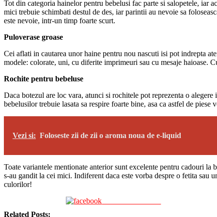
Tot din categoria hainelor pentru bebelusi fac parte si salopetele, iar a
mici trebuie schimbati destul de des, iar parintii au nevoie sa foloseas
este nevoie, intr-un timp foarte scurt.
Puloverase groase
Cei aflati in cautarea unor haine pentru nou nascuti isi pot indrepta at
modele: colorate, uni, cu diferite imprimeuri sau cu mesaje haioase. Cu
Rochite pentru bebeluse
Daca botezul are loc vara, atunci si rochitele pot reprezenta o alegere 
bebelusilor trebuie lasata sa respire foarte bine, asa ca astfel de piese 
Vezi si:
Foloseste zii de zii o aroma noua de e-liquid
Toate variantele mentionate anterior sunt excelente pentru cadouri la bot
s-au gandit la cei mici. Indiferent daca este vorba despre o fetita sau u
culorilor!
Share on Facebook
Related Posts: