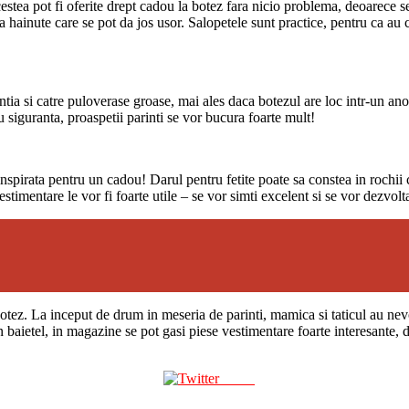
cestea pot fi oferite drept cadou la botez fara nicio problema, deoarece s
ca hainute care se pot da jos usor. Salopetele sunt practice, pentru ca au 
entia si catre puloverase groase, mai ales daca botezul are loc intr-un an
 siguranta, proaspetii parinti se vor bucura foarte mult!
inspirata pentru un cadou! Darul pentru fetite poate sa constea in rochii
vestimentare le vor fi foarte utile – se vor simti excelent si se vor dezvol
ez. La inceput de drum in meseria de parinti, mamica si taticul au nevoie 
n baietel, in magazine se pot gasi piese vestimentare foarte interesante, d
Tweet