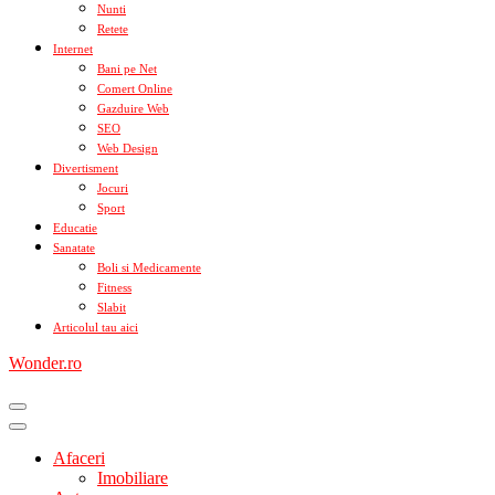
Nunti
Retete
Internet
Bani pe Net
Comert Online
Gazduire Web
SEO
Web Design
Divertisment
Jocuri
Sport
Educatie
Sanatate
Boli si Medicamente
Fitness
Slabit
Articolul tau aici
Wonder.ro
Afaceri
Imobiliare