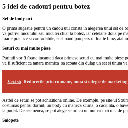
5 idei de cadouri pentru botez
Set de body-uri
O prima sugestie pentru un cadou util consta in alegerea unui set de bod
va potrivi micutului sau micutei chiar la botez, iar celelalte doua pe 
foarte practice si confortabile, sustinand pampers-ul foarte bine, atat in
Seturi cu mai multe piese
Parintii vor fi foarte incantati daca primesc seturi cu mai multe piese p
va fi suficient ca tanara mamica sa scoata din dulap un set si tinuta va 
Vezi si:
Reducerile prin cupoane, noua strategie de marketing
Astfel de seturi se pot achizitiona online. De exemplu, pe site-ul Strum
costumas pentru dormit, un body cu maneca scurta, o caciulita, o baveta,
la purtat. De asemenea, se pot alege seturi cu un numar mai mic de pies
Salopete