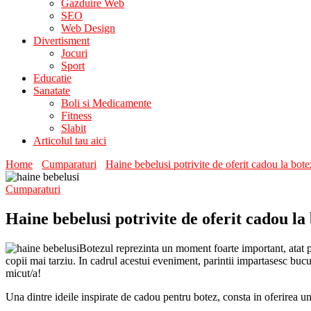
Gazduire Web
SEO
Web Design
Divertisment
Jocuri
Sport
Educatie
Sanatate
Boli si Medicamente
Fitness
Slabit
Articolul tau aici
Home
Cumparaturi
Haine bebelusi potrivite de oferit cadou la bote
Cumparaturi
Haine bebelusi potrivite de oferit cadou la
Botezul reprezinta un moment foarte important, atat pe
copii mai tarziu. In cadrul acestui eveniment, parintii impartasesc bucur
micut/a!
Una dintre ideile inspirate de cadou pentru botez, consta in oferirea un