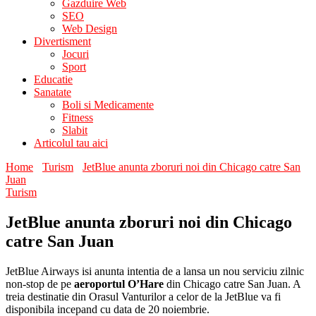
Gazduire Web
SEO
Web Design
Divertisment
Jocuri
Sport
Educatie
Sanatate
Boli si Medicamente
Fitness
Slabit
Articolul tau aici
Home
Turism
JetBlue anunta zboruri noi din Chicago catre San
Juan
Turism
JetBlue anunta zboruri noi din Chicago
catre San Juan
JetBlue Airways isi anunta intentia de a lansa un nou serviciu zilnic
non-stop de pe
aeroportul O’Hare
din Chicago catre San Juan. A
treia destinatie din Orasul Vanturilor a celor de la JetBlue va fi
disponibila incepand cu data de 20 noiembrie.