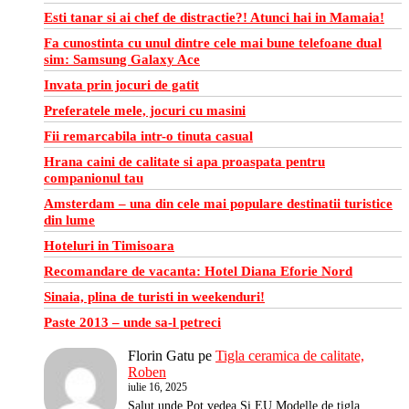
Esti tanar si ai chef de distractie?! Atunci hai in Mamaia!
Fa cunostinta cu unul dintre cele mai bune telefoane dual
sim: Samsung Galaxy Ace
Invata prin jocuri de gatit
Preferatele mele, jocuri cu masini
Fii remarcabila intr-o tinuta casual
Hrana caini de calitate si apa proaspata pentru
companionul tau
Amsterdam – una din cele mai populare destinatii turistice
din lume
Hoteluri in Timisoara
Recomandare de vacanta: Hotel Diana Eforie Nord
Sinaia, plina de turisti in weekenduri!
Paste 2013 – unde sa-l petreci
Florin Gatu
pe
Tigla ceramica de calitate,
Roben
iulie 16, 2025
Salut unde Pot vedea Si EU Modelle de tigla