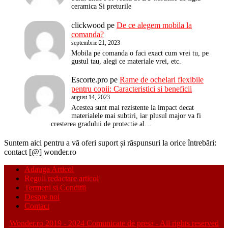
ceramica Si preturile
clickwood
pe
De ce alegem mobila la
comanda?
septembrie 21, 2023
Mobila pe comanda o faci exact cum vrei tu, pe
gustul tau, alegi ce materiale vrei, etc.
Escorte.pro
pe
Rame de ochelari flexibile
pentru copii: Caracteristici si beneficii
august 14, 2023
Acestea sunt mai rezistente la impact decat
materialele mai subtiri, iar plusul major va fi
cresterea gradului de protectie al…
Suntem aici pentru a vă oferi suport și răspunsuri la orice întrebări:
contact [@] wonder.ro
Adauga Articol
Reguli redactare articol
Termeni si Conditii
Despre noi
Contact
Wonder.ro 2019 - 2024 Comunicate de presa - All rights reserved