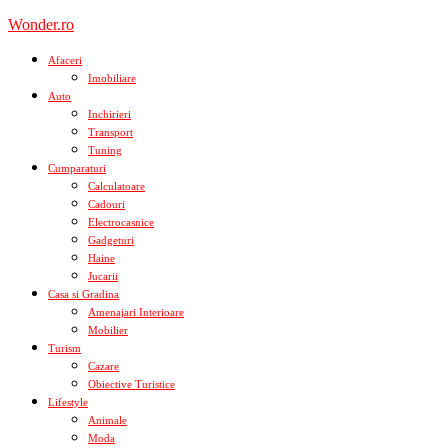
Skip
Wonder.ro
to
content
Afaceri
Imobiliare
Auto
Inchirieri
Transport
Tuning
Cumparaturi
Calculatoare
Cadouri
Electrocasnice
Gadgeturi
Haine
Jucarii
Casa si Gradina
Amenajari Interioare
Mobilier
Turism
Cazare
Obiective Turistice
Lifestyle
Animale
Moda