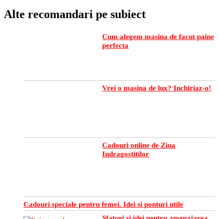
Alte recomandari pe subiect
Cum alegem masina de facut paine
perfecta
Vrei o masina de lux? Inchiriaz-o!
Cadouri online de Ziua
Indragostitilor
Cadouri speciale pentru femei. Idei si ponturi utile
Sfaturi si idei pentru amenajarea