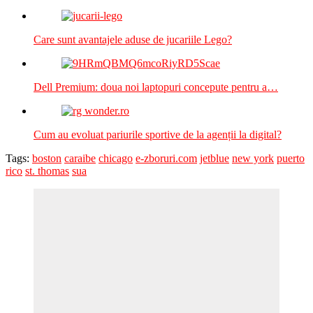
Care sunt avantajele aduse de jucariile Lego?
Dell Premium: doua noi laptopuri concepute pentru a…
Cum au evoluat pariurile sportive de la agenții la digital?
Tags:
boston
caraibe
chicago
e-zboruri.com
jetblue
new york
puerto
rico
st. thomas
sua