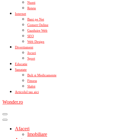
Nunti
Retete
Internet
Bani pe Net
Comert Online
Gazduire Web
SEO
Web Design
Divertisment
Jocuri
Sport
Educatie
Sanatate
Boli si Medicamente
Fitness
Slabit
Articolul tau aici
Wonder.ro
Afaceri
Imobiliare