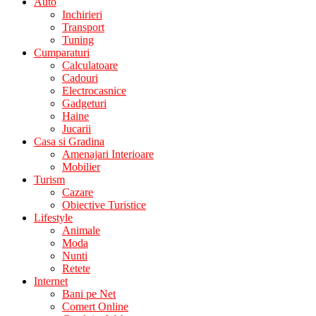
Auto
Inchirieri
Transport
Tuning
Cumparaturi
Calculatoare
Cadouri
Electrocasnice
Gadgeturi
Haine
Jucarii
Casa si Gradina
Amenajari Interioare
Mobilier
Turism
Cazare
Obiective Turistice
Lifestyle
Animale
Moda
Nunti
Retete
Internet
Bani pe Net
Comert Online