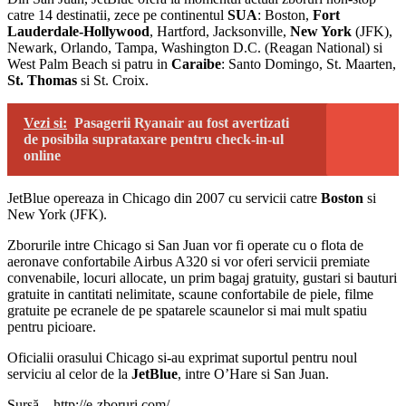
catre 14 destinatii, zece pe continentul
SUA
: Boston,
Fort
Lauderdale-Hollywood
, Hartford, Jacksonville,
New York
(JFK),
Newark, Orlando, Tampa, Washington D.C. (Reagan National) si
West Palm Beach si patru in
Caraibe
: Santo Domingo, St. Maarten,
St. Thomas
si St. Croix.
Vezi si:
Pasagerii Ryanair au fost avertizati
de posibila suprataxare pentru check-in-ul
online
JetBlue opereaza in Chicago din 2007 cu servicii catre
Boston
si
New York (JFK).
Zborurile intre Chicago si San Juan vor fi operate cu o flota de
aeronave confortabile Airbus A320 si vor oferi servicii premiate
convenabile, locuri allocate, un prim bagaj gratuity, gustari si bauturi
gratuite in cantitati nelimitate, scaune confortabile de piele, filme
gratuite pe ecranele de pe spatarele scaunelor si mai mult spatiu
pentru picioare.
Oficialii orasului Chicago si-au exprimat suportul pentru noul
serviciu al celor de la
JetBlue
, intre O’Hare si San Juan.
Sursă – http://e-zboruri.com/