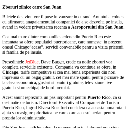
Zboruri zilnice catre San Juan
Biletele de avion vor fi puse in vanzare in curand. Anuntul a coincis
cu afirmarea anagajamentului companiei de a se dezvolta pe insula,
avand in vedere privatizarea recenta a
Aeroportului din San Juan.
Cea mai mare dintre companiile aeriene din Puerto Rico este
incantata sa ofere populatiei puertoricane, care numeste, in prezent,
orasul Chicago”acasa”, servicii convenabile pentru a vizita prietenii
si familia de pe insula.
Presedintele
JetBlue
, Dave Barger, crede ca noile zboruri vor
completa serviciile existente. Compania va continua sa ofere, in
Chicago
, tarife competitive si cea mai buna experienta din nori,
impreuna cu un bagaj gratuit, cel mai mare spatiu pentru picioare de
la clasa economica, gustari si bauturi gratuite, televiziune live
gratuita si un echipaj de bord premiat.
Acest anunt reprezinta un pas important pentru
Puerto Rico
, ca si
destinatie de turism. Directorul Executiv al Companiei de Turism
Puerto Rico, Ingrid Rivera Rocafort considera ca aceasta noua ruta ii
ajuta sa reasigure prioritatea pe care o are accesul aerian pentru
propria lor administratie.
Din San Juan, JetBlue ofera la momentul actual zboruri non-stop