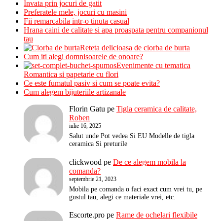
Invata prin jocuri de gatit
Preferatele mele, jocuri cu masini
Fii remarcabila intr-o tinuta casual
Hrana caini de calitate si apa proaspata pentru companionul
tau
Reteta delicioasa de ciorba de burta
Cum iti alegi domnisoarele de onoare?
Evenimente cu tematica
Romantica si papetarie cu flori
Ce este fumatul pasiv si cum se poate evita?
Cum alegem bijuteriile artizanale
Florin Gatu
pe
Tigla ceramica de calitate,
Roben
iulie 16, 2025
Salut unde Pot vedea Si EU Modelle de tigla
ceramica Si preturile
clickwood
pe
De ce alegem mobila la
comanda?
septembrie 21, 2023
Mobila pe comanda o faci exact cum vrei tu, pe
gustul tau, alegi ce materiale vrei, etc.
Escorte.pro
pe
Rame de ochelari flexibile