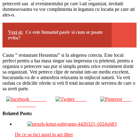
petrecerii sau al evenimentului pe care l-ati organizat, invitatii
dumneavoastra va vor complimenta in legatura cu locatia pe care ati
ales-o.
Vezi si:
Ce este fumatul pasiv si cum se poate
evita?
Cauta ” restaurant Herastrau” si fa alegerea corecta. Este locul
perfect pentru a lua masa singur sau impreuna cu prietenii, pentru a
organiza o petrecere sau pur si simplu pentru orice eveniment doriti
sa organizati. Veti petrece clipe de neuitat intr-un mediu excelent,
bucurandu-va de o atmosfera relaxanta in mijlocul naturii. Va veti
rasfata cu deliciile oferite si veti fi total incantat de servirea de care o
sa aveti parte.
Share on
Tweet
Save
Facebook
Related Posts:
De ce sa faci sport in aer liber