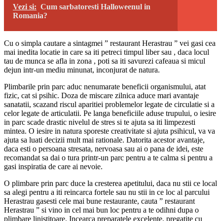
Vezi si:
Cum sarbatoresti Halloweenul in
Romania?
Cu o simpla cautare a sintagmei ” restaurant Herastrau ” vei gasi cea
mai inedita locatie in care sa iti petreci timpul liber sau , daca locul
tau de munca se afla in zona , poti sa iti savurezi cafeaua si micul
dejun intr-un mediu minunat, inconjurat de natura.
Plimbarile prin parc aduc nenumarate beneficii organismului, atat
fizic, cat si psihic. Doza de miscare zilnica aduce mari avantaje
sanatatii, scazand riscul aparitiei problemelor legate de circulatie si a
celor legate de articulatii. Pe langa beneficiile aduse trupului, o iesire
in parc scade drastic nivelul de stres si te ajuta sa iti limpezesti
mintea. O iesire in natura sporeste creativitate si ajuta psihicul, va va
ajuta sa luati decizii mult mai rationale. Datorita acestor avantaje,
daca esti o persoana stresata, nervoasa sau ai o pana de idei, este
recomandat sa dai o tura printr-un parc pentru a te calma si pentru a
gasi inspiratia de care ai nevoie.
O plimbare prin parc duce la cresterea apetitului, daca nu stii ce local
sa alegi pentru a iti reincarca fortele sau nu stii in ce loc al parcului
Herastrau gasesti cele mai bune restaurante, cauta ” restaurant
Herastrau ” si vino in cel mai bun loc pentru a te odihni dupa o
plimbare linistitoare. Incearca preparatele excelente, pregatite cu