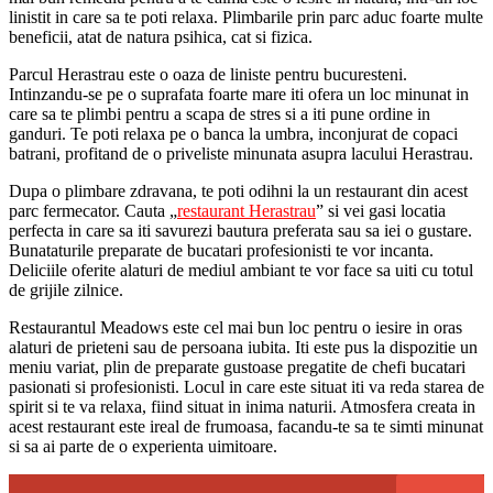
linistit in care sa te poti relaxa. Plimbarile prin parc aduc foarte multe
beneficii, atat de natura psihica, cat si fizica.
Parcul Herastrau este o oaza de liniste pentru bucuresteni.
Intinzandu-se pe o suprafata foarte mare iti ofera un loc minunat in
care sa te plimbi pentru a scapa de stres si a iti pune ordine in
ganduri. Te poti relaxa pe o banca la umbra, inconjurat de copaci
batrani, profitand de o priveliste minunata asupra lacului Herastrau.
Dupa o plimbare zdravana, te poti odihni la un restaurant din acest
parc fermecator. Cauta „
restaurant Herastrau
” si vei gasi locatia
perfecta in care sa iti savurezi bautura preferata sau sa iei o gustare.
Bunataturile preparate de bucatari profesionisti te vor incanta.
Deliciile oferite alaturi de mediul ambiant te vor face sa uiti cu totul
de grijile zilnice.
Restaurantul Meadows este cel mai bun loc pentru o iesire in oras
alaturi de prieteni sau de persoana iubita. Iti este pus la dispozitie un
meniu variat, plin de preparate gustoase pregatite de chefi bucatari
pasionati si profesionisti. Locul in care este situat iti va reda starea de
spirit si te va relaxa, fiind situat in inima naturii. Atmosfera creata in
acest restaurant este ireal de frumoasa, facandu-te sa te simti minunat
si sa ai parte de o experienta uimitoare.