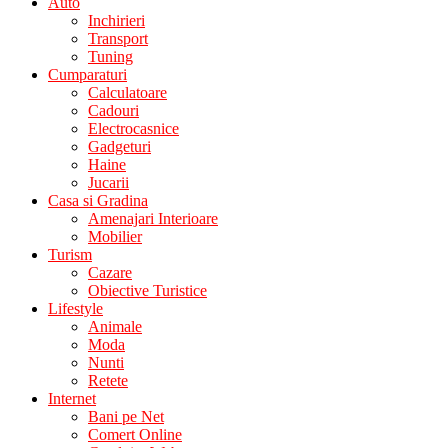
Auto
Inchirieri
Transport
Tuning
Cumparaturi
Calculatoare
Cadouri
Electrocasnice
Gadgeturi
Haine
Jucarii
Casa si Gradina
Amenajari Interioare
Mobilier
Turism
Cazare
Obiective Turistice
Lifestyle
Animale
Moda
Nunti
Retete
Internet
Bani pe Net
Comert Online