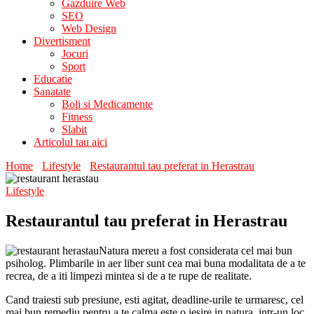
Gazduire Web
SEO
Web Design
Divertisment
Jocuri
Sport
Educatie
Sanatate
Boli si Medicamente
Fitness
Slabit
Articolul tau aici
Home
Lifestyle
Restaurantul tau preferat in Herastrau
Lifestyle
Restaurantul tau preferat in Herastrau
Natura mereu a fost considerata cel mai bun
psiholog. Plimbarile in aer liber sunt cea mai buna modalitata de a te
recrea, de a iti limpezi mintea si de a te rupe de realitate.
Cand traiesti sub presiune, esti agitat, deadline-urile te urmaresc, cel
mai bun remediu pentru a te calma este o iesire in natura, intr-un loc