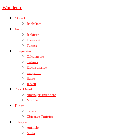
Skip
Wonder.ro
to
content
Afaceri
Imobiliare
Auto
Inchirieri
Transport
Tuning
Cumparaturi
Calculatoare
Cadouri
Electrocasnice
Gadgeturi
Haine
Jucarii
Casa si Gradina
Amenajari Interioare
Mobilier
Turism
Cazare
Obiective Turistice
Lifestyle
Animale
Moda