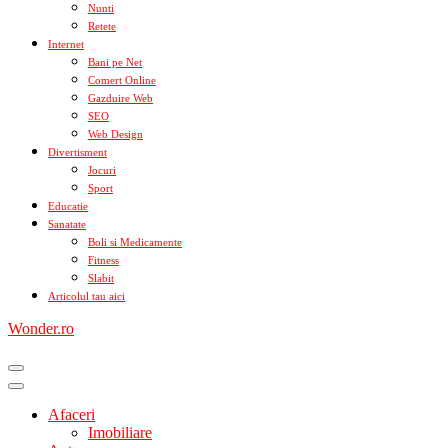
Nunti
Retete
Internet
Bani pe Net
Comert Online
Gazduire Web
SEO
Web Design
Divertisment
Jocuri
Sport
Educatie
Sanatate
Boli si Medicamente
Fitness
Slabit
Articolul tau aici
Wonder.ro
Afaceri
Imobiliare