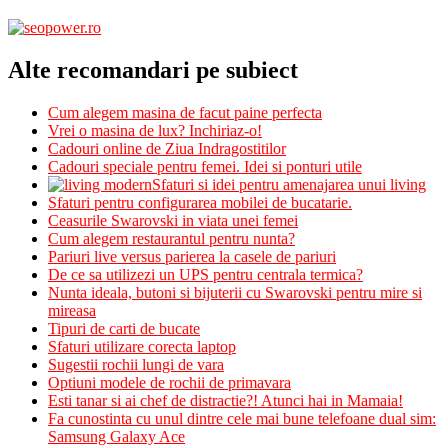
Alte recomandari pe subiect
Cum alegem masina de facut paine perfecta
Vrei o masina de lux? Inchiriaz-o!
Cadouri online de Ziua Indragostitilor
Cadouri speciale pentru femei. Idei si ponturi utile
Sfaturi si idei pentru amenajarea unui living
Sfaturi pentru configurarea mobilei de bucatarie.
Ceasurile Swarovski in viata unei femei
Cum alegem restaurantul pentru nunta?
Pariuri live versus parierea la casele de pariuri
De ce sa utilizezi un UPS pentru centrala termica?
Nunta ideala, butoni si bijuterii cu Swarovski pentru mire si
mireasa
Tipuri de carti de bucate
Sfaturi utilizare corecta laptop
Sugestii rochii lungi de vara
Optiuni modele de rochii de primavara
Esti tanar si ai chef de distractie?! Atunci hai in Mamaia!
Fa cunostinta cu unul dintre cele mai bune telefoane dual sim:
Samsung Galaxy Ace