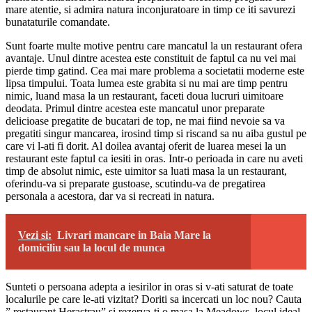
mare atentie, si admira natura inconjuratoare in timp ce iti savurezi
bunataturile comandate.
Sunt foarte multe motive pentru care mancatul la un restaurant ofera
avantaje. Unul dintre acestea este constituit de faptul ca nu vei mai
pierde timp gatind. Cea mai mare problema a societatii moderne este
lipsa timpului. Toata lumea este grabita si nu mai are timp pentru
nimic, luand masa la un restaurant, faceti doua lucruri uimitoare
deodata. Primul dintre acestea este mancatul unor preparate
delicioase pregatite de bucatari de top, ne mai fiind nevoie sa va
pregatiti singur mancarea, irosind timp si riscand sa nu aiba gustul pe
care vi l-ati fi dorit. Al doilea avantaj oferit de luarea mesei la un
restaurant este faptul ca iesiti in oras. Intr-o perioada in care nu aveti
timp de absolut nimic, este uimitor sa luati masa la un restaurant,
oferindu-va si preparate gustoase, scutindu-va de pregatirea
personala a acestora, dar va si recreati in natura.
Vezi si:
Livrari mancare in Baia Mare la
domiciliu sau la locul de munca
Sunteti o persoana adepta a iesirilor in oras si v-ati saturat de toate
localurile pe care le-ati vizitat? Doriti sa incercati un loc nou? Cauta
” restaurant Herastrau” si rezerva-ti o masa la Meadows, locul ideal