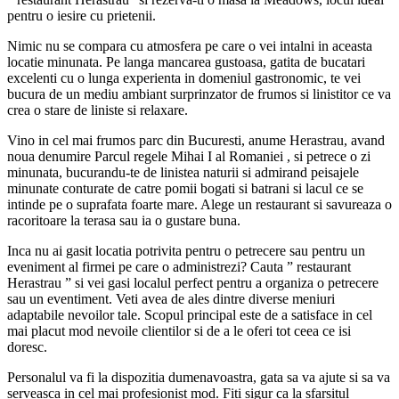
pentru o iesire cu prietenii.
Nimic nu se compara cu atmosfera pe care o vei intalni in aceasta
locatie minunata. Pe langa mancarea gustoasa, gatita de bucatari
excelenti cu o lunga experienta in domeniul gastronomic, te vei
bucura de un mediu ambiant surprinzator de frumos si linistitor ce va
crea o stare de liniste si relaxare.
Vino in cel mai frumos parc din Bucuresti, anume Herastrau, avand
noua denumire Parcul regele Mihai I al Romaniei , si petrece o zi
minunata, bucurandu-te de linistea naturii si admirand peisajele
minunate conturate de catre pomii bogati si batrani si lacul ce se
intinde pe o suprafata foarte mare. Alege un restaurant si savureaza o
racoritoare la terasa sau ia o gustare buna.
Inca nu ai gasit locatia potrivita pentru o petrecere sau pentru un
eveniment al firmei pe care o administrezi? Cauta ” restaurant
Herastrau ” si vei gasi localul perfect pentru a organiza o petrecere
sau un eventiment. Veti avea de ales dintre diverse meniuri
adaptabile nevoilor tale. Scopul principal este de a satisface in cel
mai placut mod nevoile clientilor si de a le oferi tot ceea ce isi
doresc.
Personalul va fi la dispozitia dumenavoastra, gata sa va ajute si sa va
serveasca in cel mai profesionist mod. Fiti sigur ca la sfarsitul