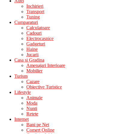
Auto
Inchirieri
Transport
Tuning
Cumparaturi
Calculatoare
Cadouri
Electrocasnice
Gadgeturi
Haine
Jucarii
Casa si Gradina
Amenajari Interioare
Mobilier
Turism
Cazare
Obiective Turistice
Lifestyle
Animale
Moda
Nunti
Retete
Internet
Bani pe Net
Comert Online