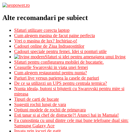
Alte recomandari pe subiect
Sfaturi utilizare corecta laptop
Cum alegem masina de facut paine perfecta
Vrei o masina de lux? Inchiriaz-o!
Cadouri online de Ziua Indragostitilor
Cadouri speciale pentru femei. Idei si ponturi utile
Sfaturi si idei pentru amenajarea unui living
Sfaturi pentru configurarea mobilei de bucatarie.
Ceasurile Swarovski in viata unei femei
Cum alegem restaurantul pentru nunta?
Pariuri live versus parierea la casele de pariuri
De ce sa utilizezi un UPS pentru centrala termica?
Nunta ideala, butoni si bijuterii cu Swarovski pentru mire si
mireasa
Tipuri de carti de bucate
Sugestii rochii lungi de vara
Optiuni modele de rochii de primavara
Esti tanar si ai chef de distractie?! Atunci hai in Mamaia!
Fa cunostinta cu unul dintre cele mai bune telefoane dual sim:
Samsung Galaxy Ace
Invata prin jocuri de gatit