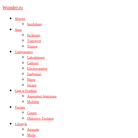
Skip
Wonder.ro
to
content
Afaceri
Imobiliare
Auto
Inchirieri
Transport
Tuning
Cumparaturi
Calculatoare
Cadouri
Electrocasnice
Gadgeturi
Haine
Jucarii
Casa si Gradina
Amenajari Interioare
Mobilier
Turism
Cazare
Obiective Turistice
Lifestyle
Animale
Moda