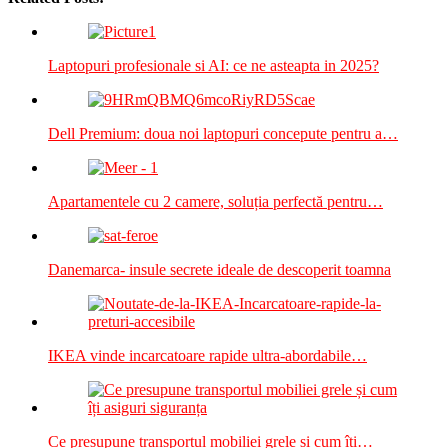
Laptopuri profesionale si AI: ce ne asteapta in 2025?
Dell Premium: doua noi laptopuri concepute pentru a…
Apartamentele cu 2 camere, soluția perfectă pentru…
Danemarca- insule secrete ideale de descoperit toamna
IKEA vinde incarcatoare rapide ultra-abordabile…
Ce presupune transportul mobiliei grele și cum îți…