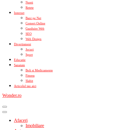
Nunti
Retete
Internet
Bani pe Net
Comert Online
Gazduire Web
SEO
Web Design
Divertisment
Jocuri
Sport
Educatie
Sanatate
Boli si Medicamente
Fitness
Slabit
Articolul tau aici
Wonder.ro
Afaceri
Imobiliare