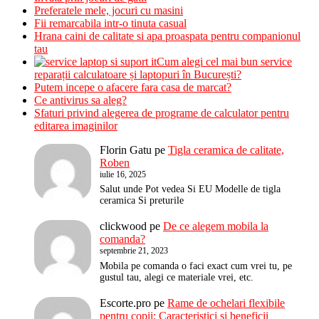
Preferatele mele, jocuri cu masini
Fii remarcabila intr-o tinuta casual
Hrana caini de calitate si apa proaspata pentru companionul
tau
Cum alegi cel mai bun service
reparații calculatoare și laptopuri în București?
Putem incepe o afacere fara casa de marcat?
Ce antivirus sa aleg?
Sfaturi privind alegerea de programe de calculator pentru
editarea imaginilor
Florin Gatu
pe
Tigla ceramica de calitate,
Roben
iulie 16, 2025
Salut unde Pot vedea Si EU Modelle de tigla
ceramica Si preturile
clickwood
pe
De ce alegem mobila la
comanda?
septembrie 21, 2023
Mobila pe comanda o faci exact cum vrei tu, pe
gustul tau, alegi ce materiale vrei, etc.
Escorte.pro
pe
Rame de ochelari flexibile
pentru copii: Caracteristici si beneficii