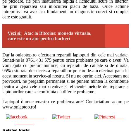
pe picioare, fie prin inlaturarea rapida a lichidului scurs in interior,
fie prin repararea sau inlocuirea placii de baza. Orice actiune
intreprinsa va avea ca fundament un diagnostic corect si complet
care este gratuit.
Vezi si:
Atac la Bitcoins: moneda virtuala,
care este un aur pentru hackeri
Dar la onlaptop.ro efectuam reparatii laptopuri din cele mai variate.
Sunati-ne la 0761 431 575 pentru orice problema pe care o aveti. Va
vom ajuta cu preturi minime, cu reparatii de calitate si de durata.
95% este rata de succes a reparatiilor pe care le-am efectuat pana in
acest moment in service-ul nostru. Si nu ne oprim aici. Acceptam noi
provocari, ne pregatim permanent si ne punem mintea la contributie
pentru a gasi cele mai creative si eficiente metode de reparare a
laptopurilor care se confrunta cu diferite probleme.
Laptopul dumneavoastra ce problema are? Contactati-ne acum pe
www.onlaptop.ro!
Share on
Tweet
Save
Facebook
Related Posts: