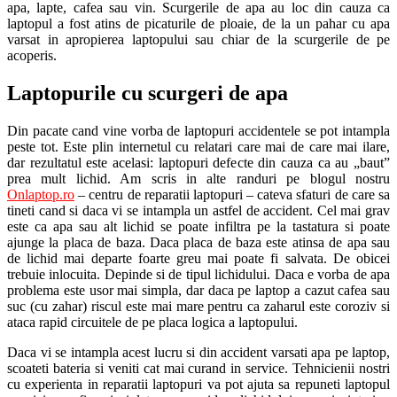
apa, lapte, cafea sau vin. Scurgerile de apa au loc din cauza ca
laptopul a fost atins de picaturile de ploaie, de la un pahar cu apa
varsat in apropierea laptopului sau chiar de la scurgerile de pe
acoperis.
Laptopurile cu scurgeri de apa
Din pacate cand vine vorba de laptopuri accidentele se pot intampla
peste tot. Este plin internetul cu relatari care mai de care mai ilare,
dar rezultatul este acelasi: laptopuri defecte din cauza ca au „baut”
prea mult lichid. Am scris in alte randuri pe blogul nostru
Onlaptop.ro
– centru de reparatii laptopuri – cateva sfaturi de care sa
tineti cand si daca vi se intampla un astfel de accident. Cel mai grav
este ca apa sau alt lichid se poate infiltra pe la tastatura si poate
ajunge la placa de baza. Daca placa de baza este atinsa de apa sau
de lichid mai departe foarte greu mai poate fi salvata. De obicei
trebuie inlocuita. Depinde si de tipul lichidului. Daca e vorba de apa
problema este usor mai simpla, dar daca pe laptop a cazut cafea sau
suc (cu zahar) riscul este mai mare pentru ca zaharul este coroziv si
ataca rapid circuitele de pe placa logica a laptopului.
Daca vi se intampla acest lucru si din accident varsati apa pe laptop,
scoateti bateria si veniti cat mai curand in service. Tehnicienii nostri
cu experienta in reparatii laptopuri va pot ajuta sa repuneti laptopul