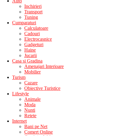
Auto
Inchirieri
Transport
Tuning
Cumparaturi
Calculatoare
Cadouri
Electrocasnice
Gadgeturi
Haine
Jucarii
Casa si Gradina
Amenajari Interioare
Mobilier
Turism
Cazare
Obiective Turistice
Lifestyle
Animale
Moda
Nunti
Retete
Internet
Bani pe Net
Comert Online