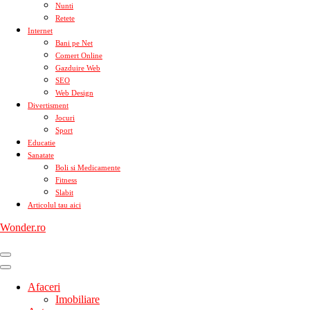
Nunti
Retete
Internet
Bani pe Net
Comert Online
Gazduire Web
SEO
Web Design
Divertisment
Jocuri
Sport
Educatie
Sanatate
Boli si Medicamente
Fitness
Slabit
Articolul tau aici
Wonder.ro
Afaceri
Imobiliare