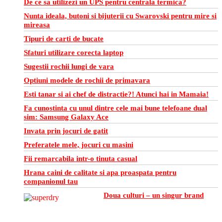
De ce sa utilizezi un UPS pentru centrala termica?
Nunta ideala, butoni si bijuterii cu Swarovski pentru mire si
mireasa
Tipuri de carti de bucate
Sfaturi utilizare corecta laptop
Sugestii rochii lungi de vara
Optiuni modele de rochii de primavara
Esti tanar si ai chef de distractie?! Atunci hai in Mamaia!
Fa cunostinta cu unul dintre cele mai bune telefoane dual
sim: Samsung Galaxy Ace
Invata prin jocuri de gatit
Preferatele mele, jocuri cu masini
Fii remarcabila intr-o tinuta casual
Hrana caini de calitate si apa proaspata pentru
companionul tau
Doua culturi – un singur brand