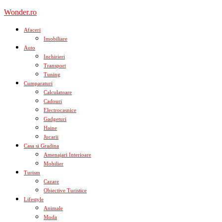
Skip
Wonder.ro
to
content
Afaceri
Imobiliare
Auto
Inchirieri
Transport
Tuning
Cumparaturi
Calculatoare
Cadouri
Electrocasnice
Gadgeturi
Haine
Jucarii
Casa si Gradina
Amenajari Interioare
Mobilier
Turism
Cazare
Obiective Turistice
Lifestyle
Animale
Moda