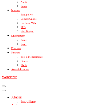
Nunti
Retete
Internet
Bani pe Net
Comert Online
Gazduire Web
SEO
Web Design
Divertisment
Jocuri
Sport
Educatie
Sanatate
Boli si Medicamente
Fitness
Slabit
Articolul tau aici
Wonder.ro
Afaceri
Imobiliare