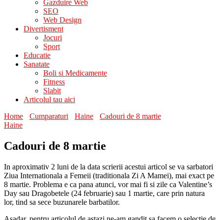
Gazduire Web
SEO
Web Design
Divertisment
Jocuri
Sport
Educatie
Sanatate
Boli si Medicamente
Fitness
Slabit
Articolul tau aici
Home
Cumparaturi
Haine
Cadouri de 8 martie
Haine
Cadouri de 8 martie
In aproximativ 2 luni de la data scrierii acestui articol se va sarbatori
Ziua Internationala a Femeii (traditionala Zi A Mamei), mai exact pe
8 martie. Problema e ca pana atunci, vor mai fi si zile ca Valentine’s
Day sau Dragobetele (24 februarie) sau 1 martie, care prin natura
lor, tind sa sece buzunarele barbatilor.
Asadar, pentru articolul de astazi ne-am gandit sa facem o selectie de