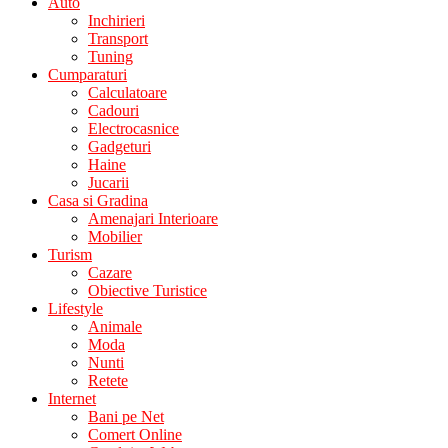
Auto
Inchirieri
Transport
Tuning
Cumparaturi
Calculatoare
Cadouri
Electrocasnice
Gadgeturi
Haine
Jucarii
Casa si Gradina
Amenajari Interioare
Mobilier
Turism
Cazare
Obiective Turistice
Lifestyle
Animale
Moda
Nunti
Retete
Internet
Bani pe Net
Comert Online