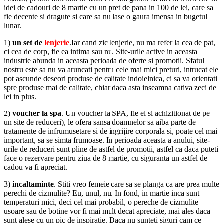
idei de cadouri de 8 martie cu un pret de pana in 100 de lei, care sa
fie decente si dragute si care sa nu lase o gaura imensa in bugetul
lunar.
1)
un set de
lenjerie
.Iar cand zic lenjerie, nu ma refer la cea de pat,
ci cea de corp, fie ea intima sau nu. Site-urile active in aceasta
industrie abunda in aceasta perioada de oferte si promotii. Sfatul
nostru este sa nu va aruncati pentru cele mai mici preturi, intrucat ele
pot ascunde deseori produse de calitate indoielnica, ci sa va orientati
spre produse mai de calitate, chiar daca asta inseamna cativa zeci de
lei in plus.
2)
voucher la spa
. Un voucher la SPA, fie el si achizitionat de pe
un site de reduceri), le ofera sansa doamnelor sa aiba parte de
tratamente de infrumusetare si de ingrijire corporala si, poate cel mai
important, sa se simta frumoase. In perioada aceasta a anului, site-
urile de reduceri sunt pline de astfel de promotii, astfel ca daca puteti
face o rezervare pentru ziua de 8 martie, cu siguranta un astfel de
cadou va fi apreciat.
3)
incaltaminte
. Stiti vreo femeie care sa se planga ca are prea multe
perechi de cizmulite? Eu, unul, nu. In fond, in martie inca sunt
temperaturi mici, deci cel mai probabil, o pereche de cizmulite
usoare sau de botine vor fi mai mult decat apreciate, mai ales daca
sunt alese cu un pic de inspiratie. Daca nu sunteti siguri cam ce