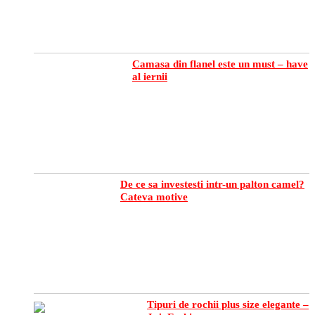
Camasa din flanel este un must – have
al iernii
De ce sa investesti intr-un palton camel?
Cateva motive
Tipuri de rochii plus size elegante –