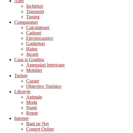
Auto
Inchirieri
Transport
Tuning
Cumparaturi
Calculatoare
Cadouri
Electrocasnice
Gadgeturi
Haine
Jucarii
Casa si Gradina
Amenajari Interioare
Mobilier
Turism
Cazare
Obiective Turistice
Lifestyle
Animale
Moda
Nunti
Retete
Internet
Bani pe Net
Comert Online