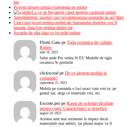
tau
Povesti despre prima experienta pe motor
La ce să fim atenți când alegem cazinoul online
Speedminton: sportul care revolutioneaza sesiunile in aer liber
Cinci noi jocuri pentru mobil ale Stapanului Inelelor vor fi
lansate. Iata-l pe primul dintre ele
Jocurile de alta data vs jocurile online
Florin Gatu
pe
Tigla ceramica de calitate,
Roben
iulie 16, 2025
Salut unde Pot vedea Si EU Modelle de tigla
ceramica Si preturile
clickwood
pe
De ce alegem mobila la
comanda?
septembrie 21, 2023
Mobila pe comanda o faci exact cum vrei tu, pe
gustul tau, alegi ce materiale vrei, etc.
Escorte.pro
pe
Rame de ochelari flexibile
pentru copii: Caracteristici si beneficii
august 14, 2023
Acestea sunt mai rezistente la impact decat
materialele mai subtiri, iar plusul major va fi