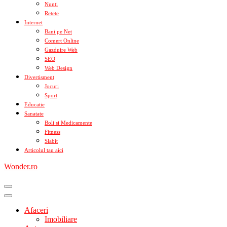
Nunti
Retete
Internet
Bani pe Net
Comert Online
Gazduire Web
SEO
Web Design
Divertisment
Jocuri
Sport
Educatie
Sanatate
Boli si Medicamente
Fitness
Slabit
Articolul tau aici
Wonder.ro
Afaceri
Imobiliare