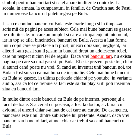
simbol pentru bancuri tari si ca el apare in diferite contexte. La
scoala, in armata, la cumparaturi, in familie, de Craciun sau de Pasti,
in numeroase bancuri il puteti regasi pe Bula.
Lista ce contine bancuri cu Bula este foarte lunga si in timp s-au
scris mii de pagini pe acest subiect. Cele mai bune bancuri se gasesc
pe diferite site-uri care au umplut si care au impaienjenit internetul,
iar in top se afla, bineinteles, bancuri cu Bula. Acesta a luat forma
unui copil care se preface a fi prost, uneori obraznic, neglijent, iar
alteori l-am gasit sau il gasim in bancuri drept un adolescent rebel,
care nu respect niciun fel de regula. Daca vrei
bancuri tari
, nu exista
pagina pe care sa nu-l gasesti pe Bula. El este prezent peste tot, chiar
si atunci cand poate nu vrei. Si cand au inventat unii bancuri noi, tot
Bula a fost sursa cea mai buna de inspiratie. Cele mai bune bancuri
cu Bula se gasesc, in ultima perioada chiar si pe youtube, in varianta
audio, asa ca tot ce trebuie sa faci este sa dai play si iti poti insenina
ziua cu bancuri tari.
In multe dintre acele bancuri cu Bula de pe internet, personajul a
facut de toate. S-a certat cu postasii, a fost la doctor, a zburat cu
avionul si uneori chiar s-a luat de cei care au carute. De asemenea,
mancarea este unul dintre subiectele lui preferate. Asadar, daca vrei
bancuri sau bancuri tari, atunci chiar ar trebui sa cauti bancuri cu
Bula.