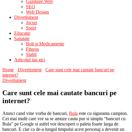
Gazduire Web
SEO
Web Design
Divertisment
Jocuri
Sport
Educatie
Sanatate
Boli si Medicamente
Fitness
Slabit
Articolul tau aici
Home
Divertisment
Care sunt cele mai cautate bancuri pe
internet?
Divertisment
Care sunt cele mai cautate bancuri pe
internet?
Atunci cand vine vorba de bancuri,
Bula
este cu siguranta campion.
Cei mai multi care vor sa se amuze cauta pur si simplu “bancuri cu
Bula” pe Google si astfel vor descoperi o paleta foarte larga de
bancuri. E clar ca de-a lungul timpului acest personaj a devenit un