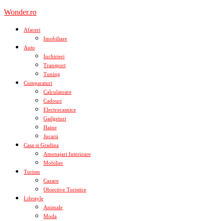
Skip
Wonder.ro
to
content
Afaceri
Imobiliare
Auto
Inchirieri
Transport
Tuning
Cumparaturi
Calculatoare
Cadouri
Electrocasnice
Gadgeturi
Haine
Jucarii
Casa si Gradina
Amenajari Interioare
Mobilier
Turism
Cazare
Obiective Turistice
Lifestyle
Animale
Moda