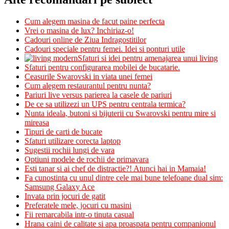
Cum alegem masina de facut paine perfecta
Vrei o masina de lux? Inchiriaz-o!
Cadouri online de Ziua Indragostitilor
Cadouri speciale pentru femei. Idei si ponturi utile
Sfaturi si idei pentru amenajarea unui living
Sfaturi pentru configurarea mobilei de bucatarie.
Ceasurile Swarovski in viata unei femei
Cum alegem restaurantul pentru nunta?
Pariuri live versus parierea la casele de pariuri
De ce sa utilizezi un UPS pentru centrala termica?
Nunta ideala, butoni si bijuterii cu Swarovski pentru mire si
mireasa
Tipuri de carti de bucate
Sfaturi utilizare corecta laptop
Sugestii rochii lungi de vara
Optiuni modele de rochii de primavara
Esti tanar si ai chef de distractie?! Atunci hai in Mamaia!
Fa cunostinta cu unul dintre cele mai bune telefoane dual sim:
Samsung Galaxy Ace
Invata prin jocuri de gatit
Preferatele mele, jocuri cu masini
Fii remarcabila intr-o tinuta casual
Hrana caini de calitate si apa proaspata pentru companionul