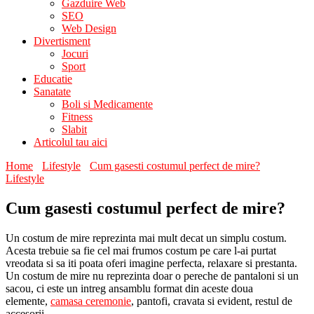
Gazduire Web
SEO
Web Design
Divertisment
Jocuri
Sport
Educatie
Sanatate
Boli si Medicamente
Fitness
Slabit
Articolul tau aici
Home
Lifestyle
Cum gasesti costumul perfect de mire?
Lifestyle
Cum gasesti costumul perfect de mire?
Un costum de mire reprezinta mai mult decat un simplu costum.
Acesta trebuie sa fie cel mai frumos costum pe care l-ai purtat
vreodata si sa iti poata oferi imagine perfecta, relaxare si prestanta.
Un costum de mire nu reprezinta doar o pereche de pantaloni si un
sacou, ci este un intreg ansamblu format din aceste doua
elemente,
camasa ceremonie
, pantofi, cravata si evident, restul de
accesorii.