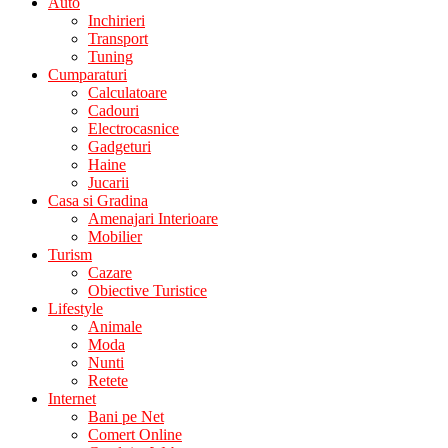
Auto
Inchirieri
Transport
Tuning
Cumparaturi
Calculatoare
Cadouri
Electrocasnice
Gadgeturi
Haine
Jucarii
Casa si Gradina
Amenajari Interioare
Mobilier
Turism
Cazare
Obiective Turistice
Lifestyle
Animale
Moda
Nunti
Retete
Internet
Bani pe Net
Comert Online