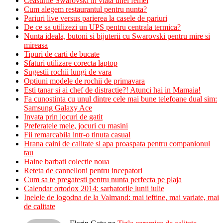
Ceasurile Swarovski in viata unei femei
Cum alegem restaurantul pentru nunta?
Pariuri live versus parierea la casele de pariuri
De ce sa utilizezi un UPS pentru centrala termica?
Nunta ideala, butoni si bijuterii cu Swarovski pentru mire si
mireasa
Tipuri de carti de bucate
Sfaturi utilizare corecta laptop
Sugestii rochii lungi de vara
Optiuni modele de rochii de primavara
Esti tanar si ai chef de distractie?! Atunci hai in Mamaia!
Fa cunostinta cu unul dintre cele mai bune telefoane dual sim:
Samsung Galaxy Ace
Invata prin jocuri de gatit
Preferatele mele, jocuri cu masini
Fii remarcabila intr-o tinuta casual
Hrana caini de calitate si apa proaspata pentru companionul
tau
Haine barbati colectie noua
Reteta de cannelloni pentru incepatori
Cum sa te pregatesti pentru nunta perfecta pe plaja
Calendar ortodox 2014: sarbatorile lunii iulie
Inelele de logodna de la Valmand: mai ieftine, mai variate, mai
de calitate