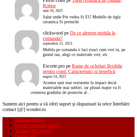
Florin Gatu
pe
Tigla ceramica de calitate,
Roben
iulie 16, 2025
Salut unde Pot vedea Si EU Modelle de tigla
ceramica Si preturile
clickwood
pe
De ce alegem mobila la
comanda?
septembrie 21, 2023
Mobila pe comanda o faci exact cum vrei tu, pe
gustul tau, alegi ce materiale vrei, etc.
Escorte.pro
pe
Rame de ochelari flexibile
pentru copii: Caracteristici si beneficii
august 14, 2023
Acestea sunt mai rezistente la impact decat
materialele mai subtiri, iar plusul major va fi
cresterea gradului de protectie al…
Suntem aici pentru a vă oferi suport și răspunsuri la orice întrebări:
contact [@] wonder.ro
Adauga Articol
Reguli redactare articol
Termeni si Conditii
Despre noi