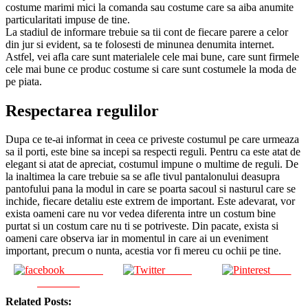
costume marimi mici la comanda sau costume care sa aiba anumite
particularitati impuse de tine.
La stadiul de informare trebuie sa tii cont de fiecare parere a celor
din jur si evident, sa te folosesti de minunea denumita internet.
Astfel, vei afla care sunt materialele cele mai bune, care sunt firmele
cele mai bune ce produc costume si care sunt costumele la moda de
pe piata.
Respectarea regulilor
Dupa ce te-ai informat in ceea ce priveste costumul pe care urmeaza
sa il porti, este bine sa incepi sa respecti reguli. Pentru ca este atat de
elegant si atat de apreciat, costumul impune o multime de reguli. De
la inaltimea la care trebuie sa se afle tivul pantalonului deasupra
pantofului pana la modul in care se poarta sacoul si nasturul care se
inchide, fiecare detaliu este extrem de important. Este adevarat, vor
exista oameni care nu vor vedea diferenta intre un costum bine
purtat si un costum care nu ti se potriveste. Din pacate, exista si
oameni care observa iar in momentul in care ai un eveniment
important, precum o nunta, acestia vor fi mereu cu ochii pe tine.
Share on
Tweet
Save
Facebook
Related Posts: