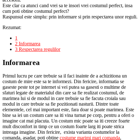
Este clar ca atunci cand vrei sa te insori vrei costumul perfect, insa
cum poti obtine costumul perfect?
Raspunsul este simplu: prin informare si prin respectarea unor reguli.
Rezumat:
1
2
Informarea
3
Respectarea regulilor
Informarea
Primul lucru pe care trebuie sa il faci inainte de a achizitiona un
costum de mire este sa te informezi. Din fericire, informatia se
gaseste peste tot pe internet si vei putea sa gasesti o multime de
sfaturi legate de materialul din care sa fie realizat costumul, de
marimea lui si de modul in care trebuie sa fie facuta croiala sau
modul in care trebuie sa fie pozitionati nasturii. Dintre toate
elementele, cel mai important este, fara doar si poate marimea. Este
bine sa iei un costum care sa iti vina turnat pe corp, pentru a oferi o
imagine cat mai placuta. Un costum mic poate sa iti creeze foarte
mult disconfort in timp ce un costum foarte larg iti poate strica
intreaga imagine. Din fericire, exista varianta costumelor la
comanda, asadar, poti obtine
costume marimi mari comanda
,