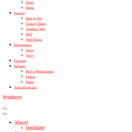
Nunti
Retete
Internet
Bani pe Net
Comert Online
Gazduire Web
SEO
Web Design
Divertisment
Jocuri
Sport
Educatie
Sanatate
Boli si Medicamente
Fitness
Slabit
Articolul tau aici
Wonder.ro
Afaceri
Imobiliare