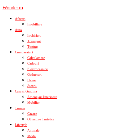
Skip
Wonder.ro
to
content
Afaceri
Imobiliare
Auto
Inchirieri
Transport
Tuning
Cumparaturi
Calculatoare
Cadouri
Electrocasnice
Gadgeturi
Haine
Jucarii
Casa si Gradina
Amenajari Interioare
Mobilier
Turism
Cazare
Obiective Turistice
Lifestyle
Animale
Moda