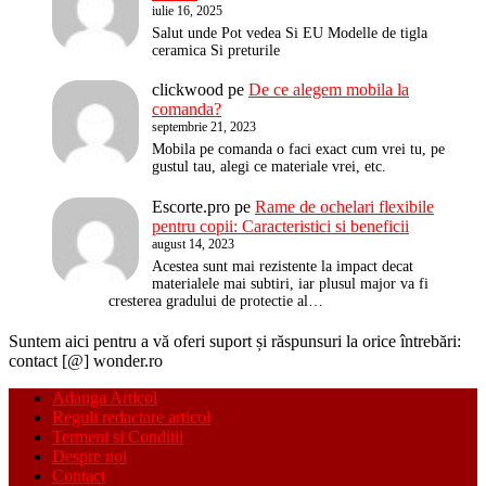
iulie 16, 2025
Salut unde Pot vedea Si EU Modelle de tigla
ceramica Si preturile
clickwood
pe
De ce alegem mobila la
comanda?
septembrie 21, 2023
Mobila pe comanda o faci exact cum vrei tu, pe
gustul tau, alegi ce materiale vrei, etc.
Escorte.pro
pe
Rame de ochelari flexibile
pentru copii: Caracteristici si beneficii
august 14, 2023
Acestea sunt mai rezistente la impact decat
materialele mai subtiri, iar plusul major va fi
cresterea gradului de protectie al…
Suntem aici pentru a vă oferi suport și răspunsuri la orice întrebări:
contact [@] wonder.ro
Adauga Articol
Reguli redactare articol
Termeni si Conditii
Despre noi
Contact