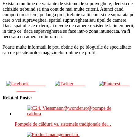
Exista o multime de variante de sisteme de supraveghere, decizia de
achizitie trebuind sa tina cont de mai multe criterii. Atunci cand
cumperi un sistem, pe langa pret, trebuie sa tii cont si de suprafata pe
care o vei supraveghea, spatiul supravegheat sau tipul de camere.
Daca spatiul este extern, ai nevoie de camere rezistente la intemperii,
in timp ce, daca supravegherea se face intr-o zona intunecata, va fi
necesara o camera cu infrarosu.
Foarte multe informatii le poti obtine de pe blogurile de specialitate
sau de pe site-urilor magazinelor online de profil.
Share on
Tweet
Save
Facebook
Related Posts:
Pompele de căldură vs. sistemele tradiționale de…