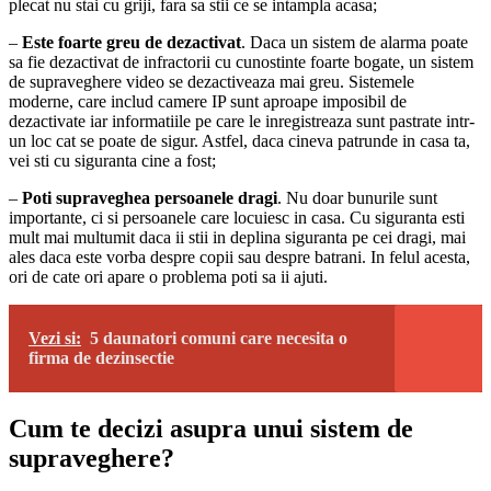
plecat nu stai cu griji, fara sa stii ce se intampla acasa;
–
Este foarte greu de dezactivat
. Daca un sistem de alarma poate
sa fie dezactivat de infractorii cu cunostinte foarte bogate, un sistem
de supraveghere video se dezactiveaza mai greu. Sistemele
moderne, care includ camere IP sunt aproape imposibil de
dezactivate iar informatiile pe care le inregistreaza sunt pastrate intr-
un loc cat se poate de sigur. Astfel, daca cineva patrunde in casa ta,
vei sti cu siguranta cine a fost;
–
Poti supraveghea persoanele dragi
. Nu doar bunurile sunt
importante, ci si persoanele care locuiesc in casa. Cu siguranta esti
mult mai multumit daca ii stii in deplina siguranta pe cei dragi, mai
ales daca este vorba despre copii sau despre batrani. In felul acesta,
ori de cate ori apare o problema poti sa ii ajuti.
Vezi si:
5 daunatori comuni care necesita o
firma de dezinsectie
Cum te decizi asupra unui sistem de
supraveghere?