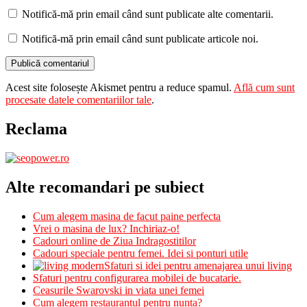
Notifică-mă prin email când sunt publicate alte comentarii.
Notifică-mă prin email când sunt publicate articole noi.
Acest site folosește Akismet pentru a reduce spamul.
Află cum sunt
procesate datele comentariilor tale
.
Reclama
Alte recomandari pe subiect
Cum alegem masina de facut paine perfecta
Vrei o masina de lux? Inchiriaz-o!
Cadouri online de Ziua Indragostitilor
Cadouri speciale pentru femei. Idei si ponturi utile
Sfaturi si idei pentru amenajarea unui living
Sfaturi pentru configurarea mobilei de bucatarie.
Ceasurile Swarovski in viata unei femei
Cum alegem restaurantul pentru nunta?