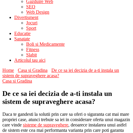
Gazduire Web
SEO
Web Design
Divertisment
Jocuri
Sport
Educatie
Sanatate
Boli si Medicamente
Fitness
Slabit
Articolul tau aici
Home
Casa si Gradina
De ce sa iei decizia de a-ti instala un
sistem de supraveghere acasa?
Casa si Gradina
De ce sa iei decizia de a-ti instala un
sistem de supraveghere acasa?
Daca te gandesti la solutii prin care sa oferi o siguranta cat mai mare
propriei case, atunci trebuie sa iei in considerare oferta unui magazin
care vinde
sisteme de supraveghere
, deoarece instalarea unui astfel
de sistem este cea mai performanta varianta prin care poti garanta