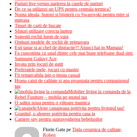
Pariuri live versus parierea la casele de pariuri
De ce sa utilizezi un UPS pentru centrala termica?
Nunta ideala, butoni si bijuterii cu Swarovski pentru mire si
mireasa
Tipuri de carti de bucate
Sfaturi utilizare corecta laptop
Sugestii rochii lungi de vara
Optiuni modele de rochii de primavara
Esti tanar si ai chef de distractie?! Atunci hai in Mamaia!
Fa cunostinta cu unul dintre cele mai bune telefoane dual sim:
Samsung Galaxy Ace
Invata prin jocuri de gatit
Preferatele mele, jocuri cu masini
Fii remarcabila intr-o tinuta casual
Hrana caini de calitate si apa proaspata pentru companionul
tau
Mobilier living la comanda de la
Rebel Funiture – mobila pe gustul tau
O saltea noua pentru o viitoare mamica
Alege canapeaua potrivita pentru livingul tau!
Granitul, o alegere potrivita pentru casa ta
Camere spy pentru supravegherea bebelusilor
Florin Gatu
pe
Tigla ceramica de calitate,
Roben