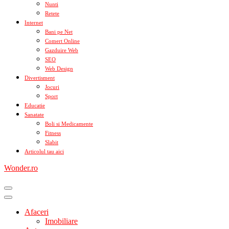
Nunti
Retete
Internet
Bani pe Net
Comert Online
Gazduire Web
SEO
Web Design
Divertisment
Jocuri
Sport
Educatie
Sanatate
Boli si Medicamente
Fitness
Slabit
Articolul tau aici
Wonder.ro
Afaceri
Imobiliare