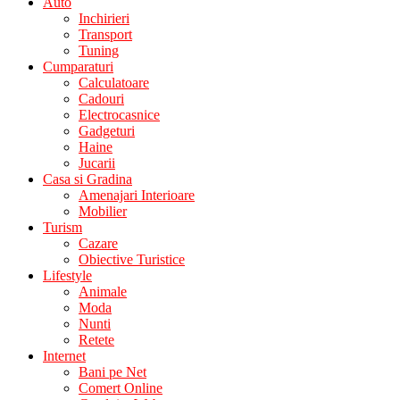
Auto
Inchirieri
Transport
Tuning
Cumparaturi
Calculatoare
Cadouri
Electrocasnice
Gadgeturi
Haine
Jucarii
Casa si Gradina
Amenajari Interioare
Mobilier
Turism
Cazare
Obiective Turistice
Lifestyle
Animale
Moda
Nunti
Retete
Internet
Bani pe Net
Comert Online