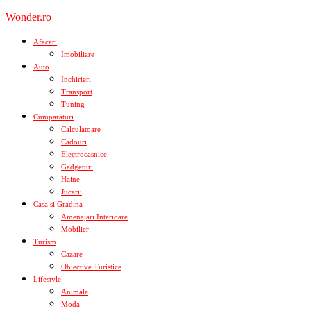
Skip
Wonder.ro
to
content
Afaceri
Imobiliare
Auto
Inchirieri
Transport
Tuning
Cumparaturi
Calculatoare
Cadouri
Electrocasnice
Gadgeturi
Haine
Jucarii
Casa si Gradina
Amenajari Interioare
Mobilier
Turism
Cazare
Obiective Turistice
Lifestyle
Animale
Moda