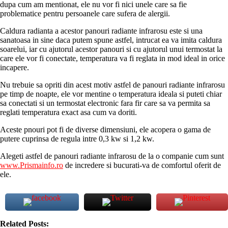
dupa cum am mentionat, ele nu vor fi nici unele care sa fie
problematice pentru persoanele care sufera de alergii.
Caldura radianta a acestor panouri radiante infrarosu este si una
sanatoasa in sine daca putem spune astfel, intrucat ea va imita caldura
soarelui, iar cu ajutorul acestor panouri si cu ajutorul unui termostat la
care ele vor fi conectate, temperatura va fi reglata in mod ideal in orice
incapere.
Nu trebuie sa opriti din acest motiv astfel de panouri radiante infrarosu
pe timp de noapte, ele vor mentine o temperatura ideala si puteti chiar
sa conectati si un termostat electronic fara fir care sa va permita sa
reglati temperatura exact asa cum va doriti.
Aceste pnouri pot fi de diverse dimensiuni, ele acopera o gama de
putere cuprinsa de regula intre 0,3 kw si 1,2 kw.
Alegeti astfel de panouri radiante infrarosu de la o companie cum sunt
www.Prismainfo.ro
de incredere si bucurati-va de comfortul oferit de
ele.
Related Posts: