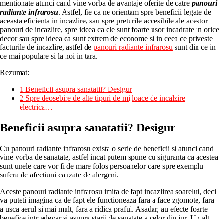
mentionate atunci cand vine vorba de avantaje oferite de catre
panouri
radiante infrarosu
. Astfel, fie ca ne orientam spre beneficii legate de
aceasta eficienta in incazlire, sau spre preturile accesibile ale acestor
panouri de incazlire, spre ideea ca ele sunt foarte usor incadrate in orice
decor sau spre ideea ca sunt extrem de econome si in ceea ce priveste
facturile de incazlire, astfel de
panouri radiante infrarosu
sunt din ce in
ce mai populare si la noi in tara.
Rezumat:
1
Beneficii asupra sanatatii? Desigur
2
Spre deosebire de alte tipuri de mijloace de incalzire
electrica…
Beneficii asupra sanatatii? Desigur
Cu panouri radiante infrarosu exista o serie de beneficii si atunci cand
vine vorba de sanatate, astfel incat putem spune cu siguranta ca acestea
sunt unele care vor fi de mare folos persoanelor care spre exemplu
sufera de afectiuni cauzate de alergeni.
Aceste panouri radiante infrarosu imita de fapt incazlirea soarelui, deci
va puteti imagina ca de fapt ele functioneaza fara a face zgomote, fara
a usca aerul si mai mult, fara a ridica praful. Asadar, au efecte foarte
benefice intr-adevar si asupra starii de sanatate a celor din jur. Un alt