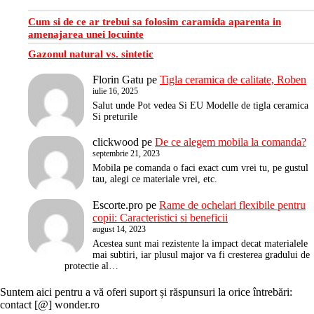
Cum si de ce ar trebui sa folosim caramida aparenta in
amenajarea unei locuinte
Gazonul natural vs. sintetic
Florin Gatu
pe
Tigla ceramica de calitate, Roben
iulie 16, 2025
Salut unde Pot vedea Si EU Modelle de tigla ceramica
Si preturile
clickwood
pe
De ce alegem mobila la comanda?
septembrie 21, 2023
Mobila pe comanda o faci exact cum vrei tu, pe gustul
tau, alegi ce materiale vrei, etc.
Escorte.pro
pe
Rame de ochelari flexibile pentru
copii: Caracteristici si beneficii
august 14, 2023
Acestea sunt mai rezistente la impact decat materialele
mai subtiri, iar plusul major va fi cresterea gradului de
protectie al…
Suntem aici pentru a vă oferi suport și răspunsuri la orice întrebări:
contact [@] wonder.ro