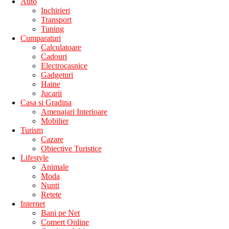
Auto
Inchirieri
Transport
Tuning
Cumparaturi
Calculatoare
Cadouri
Electrocasnice
Gadgeturi
Haine
Jucarii
Casa si Gradina
Amenajari Interioare
Mobilier
Turism
Cazare
Obiective Turistice
Lifestyle
Animale
Moda
Nunti
Retete
Internet
Bani pe Net
Comert Online