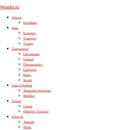
Skip
Wonder.ro
to
content
Afaceri
Imobiliare
Auto
Inchirieri
Transport
Tuning
Cumparaturi
Calculatoare
Cadouri
Electrocasnice
Gadgeturi
Haine
Jucarii
Casa si Gradina
Amenajari Interioare
Mobilier
Turism
Cazare
Obiective Turistice
Lifestyle
Animale
Moda