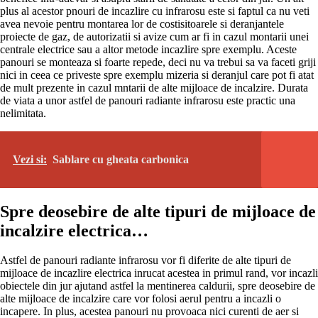
plus al acestor pnouri de incazlire cu infrarosu este si faptul ca nu veti
avea nevoie pentru montarea lor de costisitoarele si deranjantele
proiecte de gaz, de autorizatii si avize cum ar fi in cazul montarii unei
centrale electrice sau a altor metode incazlire spre exemplu. Aceste
panouri se monteaza si foarte repede, deci nu va trebui sa va faceti griji
nici in ceea ce priveste spre exemplu mizeria si deranjul care pot fi atat
de mult prezente in cazul mntarii de alte mijloace de incalzire. Durata
de viata a unor astfel de panouri radiante infrarosu este practic una
nelimitata.
Vezi si:
Sablare cu gheata carbonica
Spre deosebire de alte tipuri de mijloace de
incalzire electrica…
Astfel de panouri radiante infrarosu vor fi diferite de alte tipuri de
mijloace de incazlire electrica inrucat acestea in primul rand, vor incazli
obiectele din jur ajutand astfel la mentinerea caldurii, spre deosebire de
alte mijloace de incalzire care vor folosi aerul pentru a incazli o
incapere. In plus, acestea panouri nu provoaca nici curenti de aer si