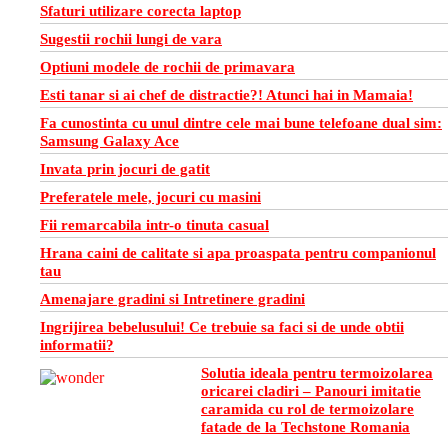
Sfaturi utilizare corecta laptop
Sugestii rochii lungi de vara
Optiuni modele de rochii de primavara
Esti tanar si ai chef de distractie?! Atunci hai in Mamaia!
Fa cunostinta cu unul dintre cele mai bune telefoane dual sim:
Samsung Galaxy Ace
Invata prin jocuri de gatit
Preferatele mele, jocuri cu masini
Fii remarcabila intr-o tinuta casual
Hrana caini de calitate si apa proaspata pentru companionul
tau
Amenajare gradini si Intretinere gradini
Ingrijirea bebelusului! Ce trebuie sa faci si de unde obtii
informatii?
Solutia ideala pentru termoizolarea
oricarei cladiri – Panouri imitatie
caramida cu rol de termoizolare
fatade de la Techstone Romania