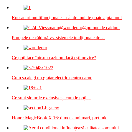
Rucsacuri multifuncționale – cât de mult te poate ajuta unul
Pompele de căldură vs. sistemele tradiționale de…
Ce poți face într-un cazinou dacă ești novice?
Cum sa alegi un gratar electric pentru carne
Ce sunt sloturile exclusive și cum le poți…
Honor MagicBook X 16: dimensiuni mari, pret mic