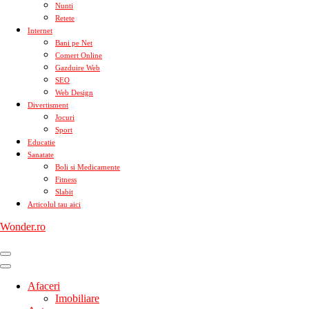
Nunti
Retete
Internet
Bani pe Net
Comert Online
Gazduire Web
SEO
Web Design
Divertisment
Jocuri
Sport
Educatie
Sanatate
Boli si Medicamente
Fitness
Slabit
Articolul tau aici
Wonder.ro
Afaceri
Imobiliare