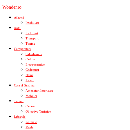
Skip
Wonder.ro
to
content
Afaceri
Imobiliare
Auto
Inchirieri
Transport
Tuning
Cumparaturi
Calculatoare
Cadouri
Electrocasnice
Gadgeturi
Haine
Jucarii
Casa si Gradina
Amenajari Interioare
Mobilier
Turism
Cazare
Obiective Turistice
Lifestyle
Animale
Moda