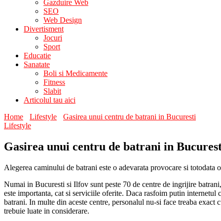
Gazduire Web
SEO
Web Design
Divertisment
Jocuri
Sport
Educatie
Sanatate
Boli si Medicamente
Fitness
Slabit
Articolul tau aici
Home
Lifestyle
Gasirea unui centru de batrani in Bucuresti
Lifestyle
Gasirea unui centru de batrani in Bucurest
Alegerea caminului de batrani este o adevarata provocare si totodata o 
Numai in Bucuresti si Ilfov sunt peste 70 de centre de ingrijire batrani, 
este importanta, cat si serviciile oferite. Daca rasfoim putin internetu
batrani. In multe din aceste centre, personalul nu-si face treaba exact 
trebuie luate in considerare.