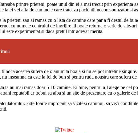
ntreaba printre prieteni, poate unul din ei a mai trecut prin experienta ast
t de la ei vei afla de caminele care trateaza pacientii necorespunzator si as
la prieteni sau ai ramas cu o lista de camine care par a fi destul de bune
rnet cu numele centrului de ingrijire iti poate returna o serie de site-ur
alul este experimentat si daca pretul intr-adevar merita.
itori
 fiindca acestea sufera de o anumita boala si nu se pot intretine singure
ra, nu inseamna ca este la fel de bun si pentru ruda noastra care sufera d
sta ta au mai ramas doar 5-10 camine. Ei bine, pentru a-l alege pe cel po
rani reputabil ar trebui sa aiba si un site de prezentare cu o galerie de 
alculatorului. Este foarte improtant sa vizitezi caminul, sa vezi conditiile
enti.
Tweet