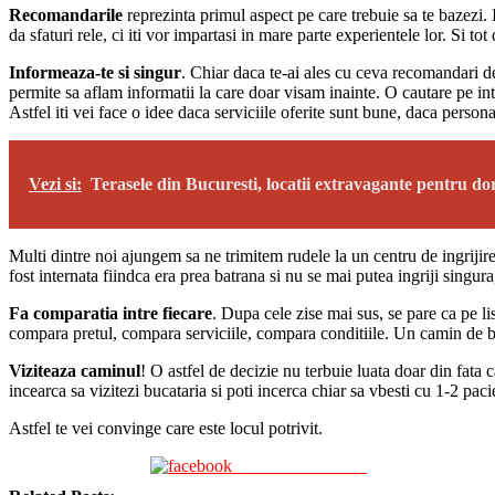
Recomandarile
reprezinta primul aspect pe care trebuie sa te bazezi. I
da sfaturi rele, ci iti vor impartasi in mare parte experientele lor. Si to
Informeaza-te si singur
. Chiar daca te-ai ales cu ceva recomandari de 
permite sa aflam informatii la care doar visam inainte. O cautare pe inte
Astfel iti vei face o idee daca serviciile oferite sunt bune, daca person
Vezi si:
Terasele din Bucuresti, locatii extravagante pentru dor
Multi dintre noi ajungem sa ne trimitem rudele la un centru de ingrijire
fost internata fiindca era prea batrana si nu se mai putea ingriji singu
Fa comparatia intre fiecare
. Dupa cele zise mai sus, se pare ca pe li
compara pretul, compara serviciile, compara conditiile. Un camin de bat
Viziteaza caminul
! O astfel de decizie nu terbuie luata doar din fata c
incearca sa vizitezi bucataria si poti incerca chiar sa vbesti cu 1-2 paci
Astfel te vei convinge care este locul potrivit.
Share on Facebook