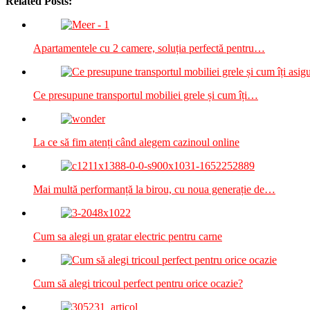
Related Posts:
Apartamentele cu 2 camere, soluția perfectă pentru…
Ce presupune transportul mobiliei grele și cum îți…
La ce să fim atenți când alegem cazinoul online
Mai multă performanță la birou, cu noua generație de…
Cum sa alegi un gratar electric pentru carne
Cum să alegi tricoul perfect pentru orice ocazie?