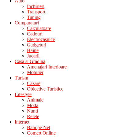
Auto
Inchirieri
Transport
Tuning
Cumparaturi
Calculatoare
Cadouri
Electrocasnice
Gadgeturi
Haine
Jucarii
Casa si Gradina
Amenajari Interioare
Mobilier
Turism
Cazare
Obiective Turistice
Lifestyle
Animale
Moda
Nunti
Retete
Internet
Bani pe Net
Comert Online