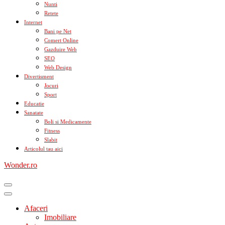
Nunti
Retete
Internet
Bani pe Net
Comert Online
Gazduire Web
SEO
Web Design
Divertisment
Jocuri
Sport
Educatie
Sanatate
Boli si Medicamente
Fitness
Slabit
Articolul tau aici
Wonder.ro
Afaceri
Imobiliare