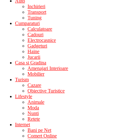
Auto
Inchirieri
Transport
Tuning
Cumparaturi
Calculatoare
Cadouri
Electrocasnice
Gadgeturi
Haine
Jucarii
Casa si Gradina
Amenajari Interioare
Mobilier
Turism
Cazare
Obiective Turistice
Lifestyle
Animale
Moda
Nunti
Retete
Internet
Bani pe Net
Comert Online