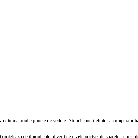
teaza din mai multe puncte de vedere. Atunci cand trebuie sa cumparam
h
i protejeaza pe timpul cald al verii de razele nocive ale soarelui, dar si d