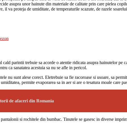
decide asupra unor hainute din materiale de calitate prin care pielea cop
re, il va proteja de umiditate, de temperaturile scazute, de razele soarelui
sezon
nul cald parintii trebuie sa acorde o atentie ridicata asupra hainutelor pe 
entru ca sanatatea acestuia sa nu se afle in pericol.
e nu sunt alese corect. Eletrebuie sa fie racoroase si usoare, sa permita
miditatea, permite evaporarea sa in aer si are o tesatura moale care pas
torii de afaceri din Romania
le, pantalonii si rochitele din bumbac. Tinutele se gasesc in diverse imprim