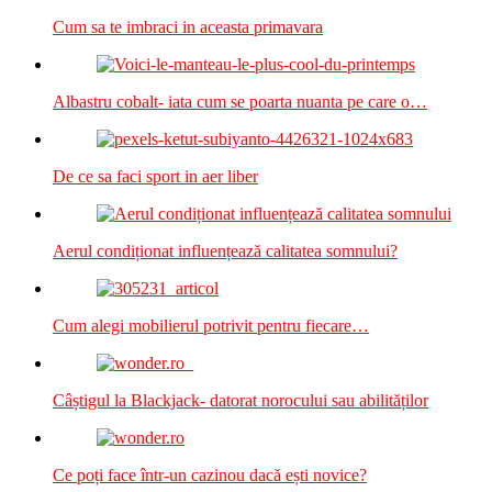
Cum sa te imbraci in aceasta primavara
Albastru cobalt- iata cum se poarta nuanta pe care o…
De ce sa faci sport in aer liber
Aerul condiționat influențează calitatea somnului?
Cum alegi mobilierul potrivit pentru fiecare…
Câștigul la Blackjack- datorat norocului sau abilităților
Ce poți face într-un cazinou dacă ești novice?