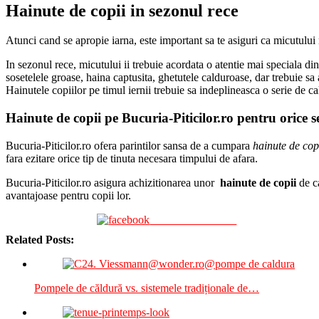
Hainute de copii in sezonul rece
Atunci cand se apropie iarna, este important sa te asiguri ca micutului nu
In sezonul rece, micutului ii trebuie acordata o atentie mai speciala di
sosetelele groase, haina captusita, ghetutele calduroase, dar trebuie sa
Hainutele copiilor pe timul iernii trebuie sa indeplineasca o serie de ca
Hainute de copii pe Bucuria-Piticilor.ro pentru orice 
Bucuria-Piticilor.ro ofera parintilor sansa de a cumpara
hainute de cop
fara ezitare orice tip de tinuta necesara timpului de afara.
Bucuria-Piticilor.ro asigura achizitionarea unor
hainute de copii
de ca
avantajoase pentru copii lor.
Share on Facebook
Related Posts:
Pompele de căldură vs. sistemele tradiționale de…