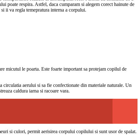
ilului poate respira. Astfel, daca cumparam si alegem corect hainute de
 si ii va regla temepratura interna a corpului.
care micutul le poarta. Este foarte important sa protejam copilul de
 circulatia aerului si sa fie confectionate din materiale naturale. Un
treaza caldura iarna si racoare vara.
euri si culori, permit aerisirea corpului copilului si sunt usor de spalat.