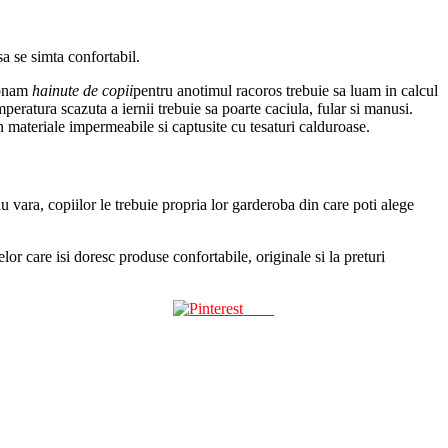
sa se simta confortabil.
tionam
hainute de copii
pentru anotimul racoros trebuie sa luam in calcul
peratura scazuta a iernii trebuie sa poarte caciula, fular si manusi.
din materiale impermeabile si captusite cu tesaturi calduroase.
au vara, copiilor le trebuie propria lor garderoba din care poti alege
lor care isi doresc produse confortabile, originale si la preturi
Save