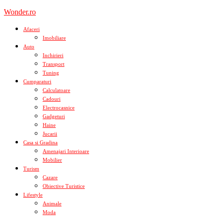
Skip
Wonder.ro
to
content
Afaceri
Imobiliare
Auto
Inchirieri
Transport
Tuning
Cumparaturi
Calculatoare
Cadouri
Electrocasnice
Gadgeturi
Haine
Jucarii
Casa si Gradina
Amenajari Interioare
Mobilier
Turism
Cazare
Obiective Turistice
Lifestyle
Animale
Moda