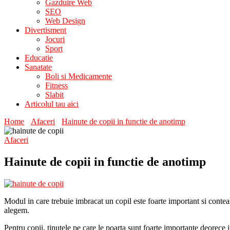
Gazduire Web
SEO
Web Design
Divertisment
Jocuri
Sport
Educatie
Sanatate
Boli si Medicamente
Fitness
Slabit
Articolul tau aici
Home
Afaceri
Hainute de copii in functie de anotimp
Afaceri
Hainute de copii in functie de anotimp
Modul in care trebuie imbracat un copil este foarte important si con
alegem.
Pentru copii, tinutele pe care le poarta sunt foarte importante deorece i