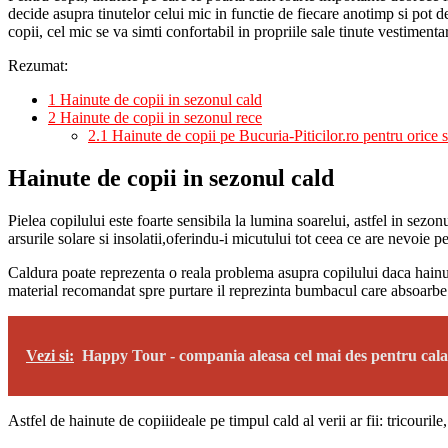
decide asupra tinutelor celui mic in functie de fiecare anotimp si pot 
copii, cel mic se va simti confortabil in propriile sale tinute vestimenta
Rezumat:
1
Hainute de copii in sezonul cald
2
Hainute de copii in sezonul rece
2.1
Hainute de copii pe Bucuria-Piticilor.ro pentru orice 
Hainute de copii in sezonul cald
Pielea copilului este foarte sensibila la lumina soarelui, astfel in sezo
arsurile solare si insolatii,oferindu-i micutului tot ceea ce are nevoie p
Caldura poate reprezenta o reala problema asupra copilului daca hainutel
material recomandat spre purtare il reprezinta bumbacul care absoarbe u
Vezi si:
Happy Tour - compania aleasa cel mai des pentru cala
Astfel de
hainute de copii
ideale pe timpul cald al verii ar fii: tricouri