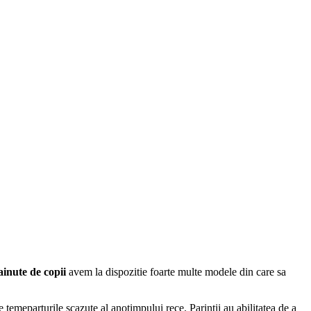
ainute de copii
avem la dispozitie foarte multe modele din care sa
e temeparturile scazute al anotimpului rece. Parintii au abilitatea de a