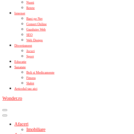
Nunti
Retete
Internet
Bani pe Net
Comert Online
Gazduire Web
SEO
Web Design
Divertisment
Jocuri
Sport
Educatie
Sanatate
Boli si Medicamente
Fitness
Slabit
Articolul tau aici
Wonder.ro
Afaceri
Imobiliare