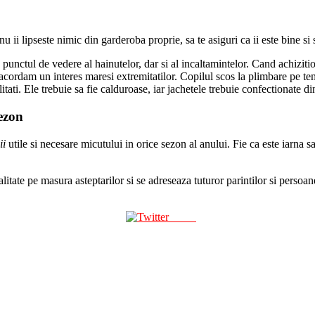
 ii lipseste nimic din garderoba proprie, sa te asiguri ca ii este bine si 
n punctul de vedere al hainutelor, dar si al incaltamintelor. Cand achizi
 acordam un interes maresi extremitatilor. Copilul scos la plimbare pe tem
litati. Ele trebuie sa fie calduroase, iar jachetele trebuie confectionate 
sezon
ii
utile si necesare micutului in orice sezon al anului. Fie ca este iarna s
litate pe masura asteptarilor si se adreseaza tuturor parintilor si persoane
Tweet