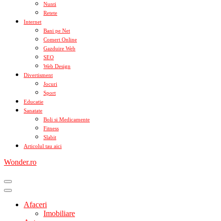
Nunti
Retete
Internet
Bani pe Net
Comert Online
Gazduire Web
SEO
Web Design
Divertisment
Jocuri
Sport
Educatie
Sanatate
Boli si Medicamente
Fitness
Slabit
Articolul tau aici
Wonder.ro
Afaceri
Imobiliare