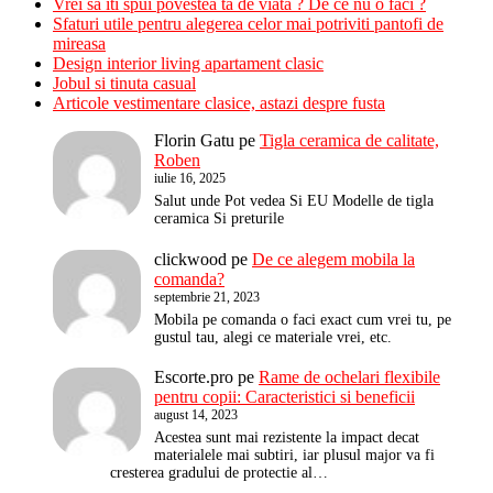
Vrei sa iti spui povestea ta de viata ? De ce nu o faci ?
Sfaturi utile pentru alegerea celor mai potriviti pantofi de
mireasa
Design interior living apartament clasic
Jobul si tinuta casual
Articole vestimentare clasice, astazi despre fusta
Florin Gatu
pe
Tigla ceramica de calitate,
Roben
iulie 16, 2025
Salut unde Pot vedea Si EU Modelle de tigla
ceramica Si preturile
clickwood
pe
De ce alegem mobila la
comanda?
septembrie 21, 2023
Mobila pe comanda o faci exact cum vrei tu, pe
gustul tau, alegi ce materiale vrei, etc.
Escorte.pro
pe
Rame de ochelari flexibile
pentru copii: Caracteristici si beneficii
august 14, 2023
Acestea sunt mai rezistente la impact decat
materialele mai subtiri, iar plusul major va fi
cresterea gradului de protectie al…