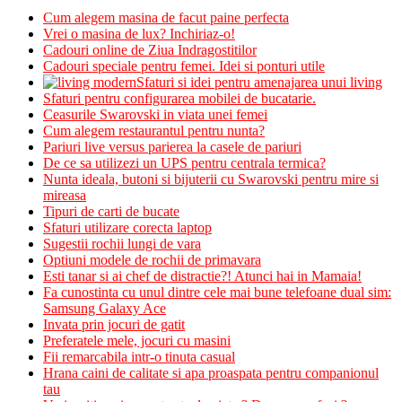
Cum alegem masina de facut paine perfecta
Vrei o masina de lux? Inchiriaz-o!
Cadouri online de Ziua Indragostitilor
Cadouri speciale pentru femei. Idei si ponturi utile
Sfaturi si idei pentru amenajarea unui living
Sfaturi pentru configurarea mobilei de bucatarie.
Ceasurile Swarovski in viata unei femei
Cum alegem restaurantul pentru nunta?
Pariuri live versus parierea la casele de pariuri
De ce sa utilizezi un UPS pentru centrala termica?
Nunta ideala, butoni si bijuterii cu Swarovski pentru mire si
mireasa
Tipuri de carti de bucate
Sfaturi utilizare corecta laptop
Sugestii rochii lungi de vara
Optiuni modele de rochii de primavara
Esti tanar si ai chef de distractie?! Atunci hai in Mamaia!
Fa cunostinta cu unul dintre cele mai bune telefoane dual sim:
Samsung Galaxy Ace
Invata prin jocuri de gatit
Preferatele mele, jocuri cu masini
Fii remarcabila intr-o tinuta casual
Hrana caini de calitate si apa proaspata pentru companionul
tau