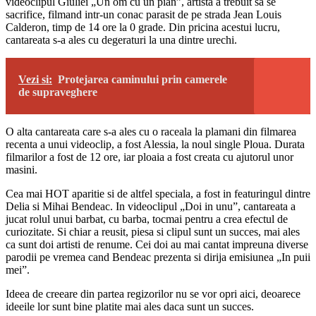
videoclipul Giuliei „Un om cu un pian”, artista a trebuit sa se
sacrifice, filmand intr-un conac parasit de pe strada Jean Louis
Calderon, timp de 14 ore la 0 grade. Din pricina acestui lucru,
cantareata s-a ales cu degeraturi la una dintre urechi.
Vezi si:
Protejarea caminului prin camerele
de supraveghere
O alta cantareata care s-a ales cu o raceala la plamani din filmarea
recenta a unui videoclip, a fost Alessia, la noul single Ploua. Durata
filmarilor a fost de 12 ore, iar ploaia a fost creata cu ajutorul unor
masini.
Cea mai HOT aparitie si de altfel speciala, a fost in featuringul dintre
Delia si Mihai Bendeac. In videoclipul „Doi in unu”, cantareata a
jucat rolul unui barbat, cu barba, tocmai pentru a crea efectul de
curiozitate. Si chiar a reusit, piesa si clipul sunt un succes, mai ales
ca sunt doi artisti de renume. Cei doi au mai cantat impreuna diverse
parodii pe vremea cand Bendeac prezenta si dirija emisiunea „In puii
mei”.
Ideea de creeare din partea regizorilor nu se vor opri aici, deoarece
ideeile lor sunt bine platite mai ales daca sunt un succes.