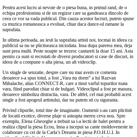
Pentru acest lucru ai nevoie de o piesa buna, in primul rand, de o
echipa profesionista si de un regizor care sa gandeasca dincolo de
ceea ce vor sa vada publicul. Din cauza acestor lucruri, putem spune
ca muzica romaneasca a evoluat, chiar daca dance-ul ramane la
suprafata.
In ultima perioada, au iesit la suprafata artisti noi, tocmai in ideea ca
publicul sa nu se plictiseasca niciodata. Insa dupa parerea mea, deja
sunt prea multi. Peste noapte se trezesc cantareti la doar 15 ani. Asta
pentru ca sunt si recrutati de diversi producatori si case de discuri, in
ideea de a compune o alta piesa, un alt videoclip.
Un single de senzatie, despre care nu mai avem ce comenta
deoarece s-a spus totul, a fost „Vara nu dorm” a lui Razvan
Mihalache, alias CONNECT-R, care a tinut varful topurilor toata
vara, fiind parodiat chiar si de bulgari. Videoclipul a fost pe masura,
deoarece simboliza distractia, vara. De altfel, cel mai probabil acest
single a fost apogeul artistului, dar nu putem sti cu siguranta.
Privind clipurile, totul tine de imaginatie. Oamenii s-au cam plictisit
de locatii exotice, diverse plaje si asteapta mereu ceva nou. Spre
exemplu, Elena Gheorghe a trebuit sa i-a lectii de balet pentru a
realiza clipul la piesa Ecou, Inna a inceput sa cante moldoveneste in
colaborare cu cei de la Carla’s Dreams in piesa P.O.H.U.I. In