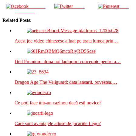
Share on
Tweet
Save
Facebook
Related Posts:
Acest joc video chinezesc a luat pe toata lumea prin…
Dell Premium: doua noi laptopuri concepute pentru a…
Dragon Age The Veilguard: data lansarii, povestea,…
Ce poți face într-un cazinou dacă ești novice?
Care sunt avantajele aduse de jucariile Lego?