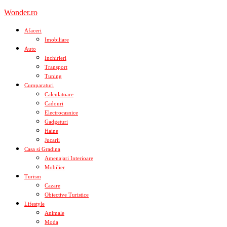
Skip
Wonder.ro
to
content
Afaceri
Imobiliare
Auto
Inchirieri
Transport
Tuning
Cumparaturi
Calculatoare
Cadouri
Electrocasnice
Gadgeturi
Haine
Jucarii
Casa si Gradina
Amenajari Interioare
Mobilier
Turism
Cazare
Obiective Turistice
Lifestyle
Animale
Moda