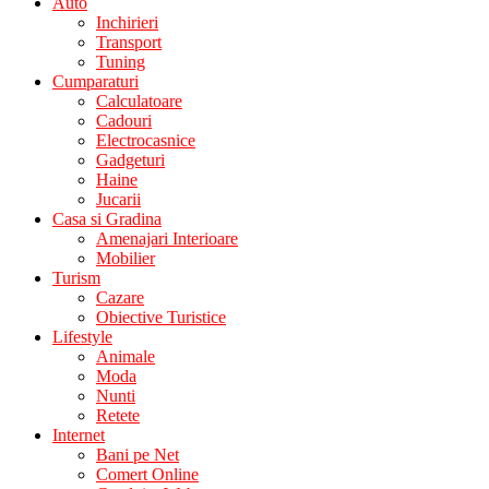
Auto
Inchirieri
Transport
Tuning
Cumparaturi
Calculatoare
Cadouri
Electrocasnice
Gadgeturi
Haine
Jucarii
Casa si Gradina
Amenajari Interioare
Mobilier
Turism
Cazare
Obiective Turistice
Lifestyle
Animale
Moda
Nunti
Retete
Internet
Bani pe Net
Comert Online