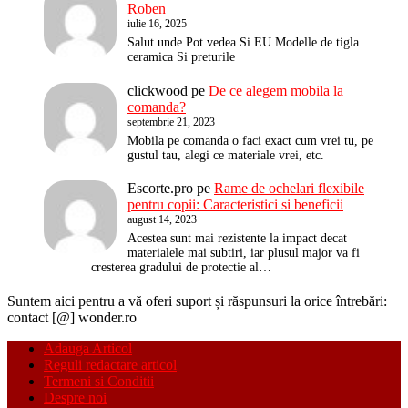
Roben
iulie 16, 2025
Salut unde Pot vedea Si EU Modelle de tigla
ceramica Si preturile
clickwood
pe
De ce alegem mobila la
comanda?
septembrie 21, 2023
Mobila pe comanda o faci exact cum vrei tu, pe
gustul tau, alegi ce materiale vrei, etc.
Escorte.pro
pe
Rame de ochelari flexibile
pentru copii: Caracteristici si beneficii
august 14, 2023
Acestea sunt mai rezistente la impact decat
materialele mai subtiri, iar plusul major va fi
cresterea gradului de protectie al…
Suntem aici pentru a vă oferi suport și răspunsuri la orice întrebări:
contact [@] wonder.ro
Adauga Articol
Reguli redactare articol
Termeni si Conditii
Despre noi