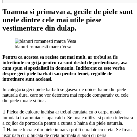
Toamna si primavara, gecile de piele sunt
unele dintre cele mai utile piese
vestimentare din dulap.
blanuri romanesti marca Vesa
Pentru ca acestea sa reziste cat mai mult, ar trebui sa fie
intretinute cu grija pentru ca sunt destul de pretentioase, asa
cum spun si specialistii in domeniu. Indiferent ca este vorba
despre geci piele barbati sau pentru femei, regulile de
intretinere sunt aceleasi
.
In categoria geci piele barbati se gasesc de obicei haine din piele
naturala dura, care se vor deteriora mai repede comparativ cu cele
din piele moale si fina.
 Pielea de culoare inchisa ar trebui curatata cu o carpa moale,
inmuiata in amoniac si apa calda. Se poate utiliza si partea interioara
a cojilor de portocala pentru a curata o haina din piele naturala.
 Hainele lucrate din piele intoarsa pot fi curatate cu creta. Se freaca
usor pata cu o bucata de creta normala si apoi cu peria.