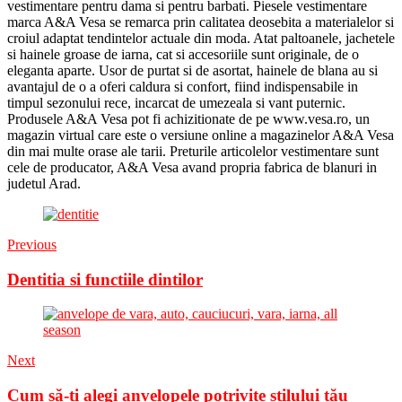
vestimentare pentru dama si pentru barbati. Piesele vestimentare
marca A&A Vesa se remarca prin calitatea deosebita a materialelor si
croiul adaptat tendintelor actuale din moda. Atat paltoanele, jachetele
si hainele groase de iarna, cat si accesoriile sunt originale, de o
eleganta aparte. Usor de purtat si de asortat, hainele de blana au si
avantajul de o a oferi caldura si confort, fiind indispensabile in
timpul sezonului rece, incarcat de umezeala si vant puternic.
Produsele A&A Vesa pot fi achizitionate de pe www.vesa.ro, un
magazin virtual care este o versiune online a magazinelor A&A Vesa
din mai multe orase ale tarii. Preturile articolelor vestimentare sunt
cele de producator, A&A Vesa avand propria fabrica de blanuri in
judetul Arad.
Previous
Dentitia si functiile dintilor
Next
Cum să-ți alegi anvelopele potrivite stilului tău