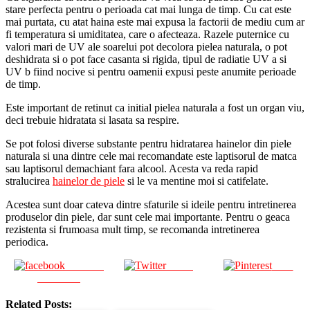
stare perfecta pentru o perioada cat mai lunga de timp. Cu cat este
mai purtata, cu atat haina este mai expusa la factorii de mediu cum ar
fi temperatura si umiditatea, care o afecteaza. Razele puternice cu
valori mari de UV ale soarelui pot decolora pielea naturala, o pot
deshidrata si o pot face casanta si rigida, tipul de radiatie UV a si
UV b fiind nocive si pentru oamenii expusi peste anumite perioade
de timp.
Este important de retinut ca initial pielea naturala a fost un organ viu,
deci trebuie hidratata si lasata sa respire.
Se pot folosi diverse substante pentru hidratarea hainelor din piele
naturala si una dintre cele mai recomandate este laptisorul de matca
sau laptisorul demachiant fara alcool. Acesta va reda rapid
stralucirea
hainelor de piele
si le va mentine moi si catifelate.
Acestea sunt doar cateva dintre sfaturile si ideile pentru intretinerea
produselor din piele, dar sunt cele mai importante. Pentru o geaca
rezistenta si frumoasa mult timp, se recomanda intretinerea
periodica.
Share on
Tweet
Save
Facebook
Related Posts: