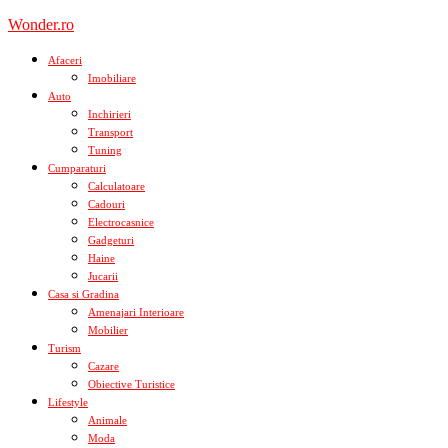
Skip
Wonder.ro
to
content
Afaceri
Imobiliare
Auto
Inchirieri
Transport
Tuning
Cumparaturi
Calculatoare
Cadouri
Electrocasnice
Gadgeturi
Haine
Jucarii
Casa si Gradina
Amenajari Interioare
Mobilier
Turism
Cazare
Obiective Turistice
Lifestyle
Animale
Moda