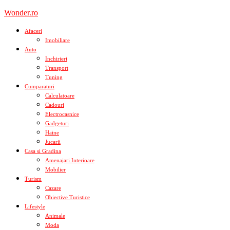
Skip
Wonder.ro
to
content
Afaceri
Imobiliare
Auto
Inchirieri
Transport
Tuning
Cumparaturi
Calculatoare
Cadouri
Electrocasnice
Gadgeturi
Haine
Jucarii
Casa si Gradina
Amenajari Interioare
Mobilier
Turism
Cazare
Obiective Turistice
Lifestyle
Animale
Moda