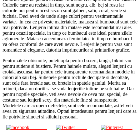
Culorile care au rezistat in timp, sunt negru, alb, bej si rosu iar
culorile noi pentru acest sezon sunt galben, safir, coral, verde si
fuchsia. Deci aveti de unde alege culori pentru vestimentatiile
variate. In cea ce priveste materialele, matasea si bumbacul sunt cele
mai potrivite. Lenjeria intima din
matase este recomandat mai ales
pentru ocazii speciale, in timp ce bumbacul este ideal pentru zilele
aglomerate. Matasea accentueaza feminitatea in timp ce bumbacul
va ofera confortul de care aveti nevoie. Lenjeriile pentru vara sunt
romantice si elegante, datorita imprimeurilor si printurilor grafice.
Pentru zilele obisnuite, puteti opta pentru boxeri, tanga, bikini sau
pentru sutiene si bustiere. Pentru hainele mulate, alegeti lenjerii cu
croiala ascunsa, iar pentru cele transparente recomandam modele in
culori alb sau bej. Sutienele pentru rochiile decupate si decoltate,
sunt cele fara bretele sau cu bretele in spatele gatului. Merita sa
retineti, daca nu doriti sa se vada lenjeriile intime pe sub haine. Dar
pentru noptile speciale, veti avea nevoie de ceva mai special, de
costume sau lenjerii sexy, din materiale fine si transparente.
Modelele care acopera defectele, sunt cele recomandate, astfel veti
avea cu siguranta atitudine. Optati intotdeauna pentru lenjerii care sa
fie potrivite siluetei si stilului personal.
Share on
Tweet
Save
Facebook