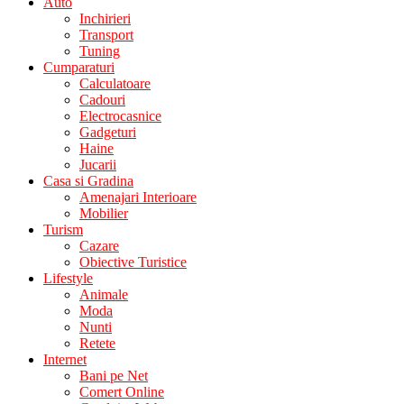
Auto
Inchirieri
Transport
Tuning
Cumparaturi
Calculatoare
Cadouri
Electrocasnice
Gadgeturi
Haine
Jucarii
Casa si Gradina
Amenajari Interioare
Mobilier
Turism
Cazare
Obiective Turistice
Lifestyle
Animale
Moda
Nunti
Retete
Internet
Bani pe Net
Comert Online