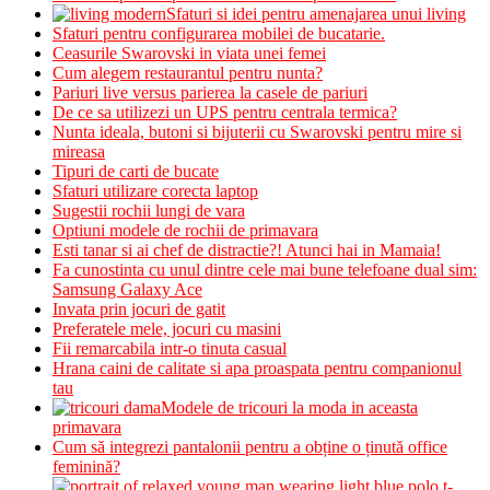
Sfaturi si idei pentru amenajarea unui living
Sfaturi pentru configurarea mobilei de bucatarie.
Ceasurile Swarovski in viata unei femei
Cum alegem restaurantul pentru nunta?
Pariuri live versus parierea la casele de pariuri
De ce sa utilizezi un UPS pentru centrala termica?
Nunta ideala, butoni si bijuterii cu Swarovski pentru mire si
mireasa
Tipuri de carti de bucate
Sfaturi utilizare corecta laptop
Sugestii rochii lungi de vara
Optiuni modele de rochii de primavara
Esti tanar si ai chef de distractie?! Atunci hai in Mamaia!
Fa cunostinta cu unul dintre cele mai bune telefoane dual sim:
Samsung Galaxy Ace
Invata prin jocuri de gatit
Preferatele mele, jocuri cu masini
Fii remarcabila intr-o tinuta casual
Hrana caini de calitate si apa proaspata pentru companionul
tau
Modele de tricouri la moda in aceasta
primavara
Cum să integrezi pantalonii pentru a obține o ținută office
feminină?