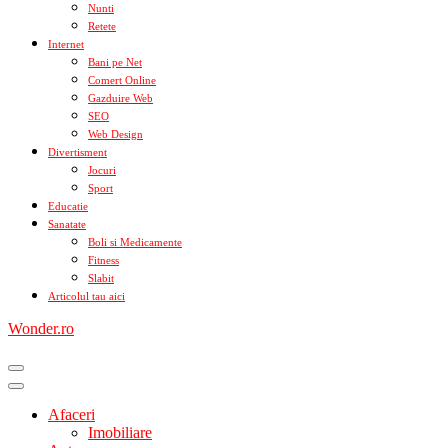
Nunti
Retete
Internet
Bani pe Net
Comert Online
Gazduire Web
SEO
Web Design
Divertisment
Jocuri
Sport
Educatie
Sanatate
Boli si Medicamente
Fitness
Slabit
Articolul tau aici
Wonder.ro
Afaceri
Imobiliare