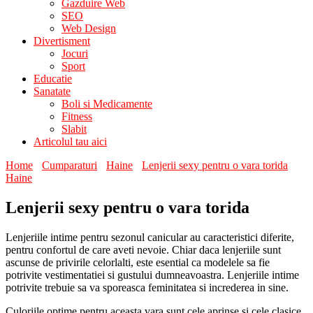
Gazduire Web
SEO
Web Design
Divertisment
Jocuri
Sport
Educatie
Sanatate
Boli si Medicamente
Fitness
Slabit
Articolul tau aici
Home
Cumparaturi
Haine
Lenjerii sexy pentru o vara torida
Haine
Lenjerii sexy pentru o vara torida
Lenjeriile intime pentru sezonul canicular au caracteristici diferite,
pentru confortul de care aveti nevoie. Chiar daca lenjeriile sunt
ascunse de privirile celorlalti, este esential ca modelele sa fie
potrivite vestimentatiei si gustului dumneavoastra. Lenjeriile intime
potrivite trebuie sa va sporeasca feminitatea si increderea in sine.
Culoriile optime pentru aceasta vara sunt cele aprinse si cele clasice.