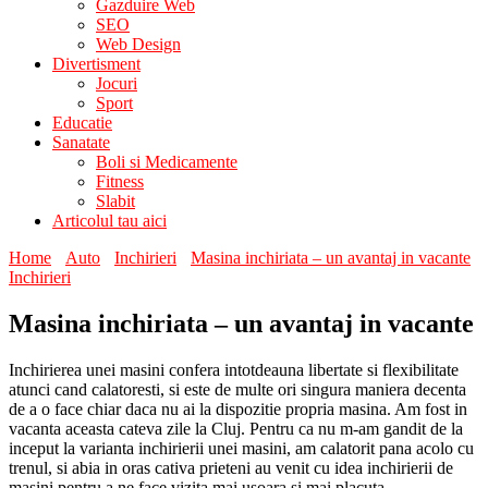
Gazduire Web
SEO
Web Design
Divertisment
Jocuri
Sport
Educatie
Sanatate
Boli si Medicamente
Fitness
Slabit
Articolul tau aici
Home
Auto
Inchirieri
Masina inchiriata – un avantaj in vacante
Inchirieri
Masina inchiriata – un avantaj in vacante
Inchirierea unei masini confera intotdeauna libertate si flexibilitate
atunci cand calatoresti, si este de multe ori singura maniera decenta
de a o face chiar daca nu ai la dispozitie propria masina. Am fost in
vacanta aceasta cateva zile la Cluj. Pentru ca nu m-am gandit de la
inceput la varianta inchirierii unei masini, am calatorit pana acolo cu
trenul, si abia in oras cativa prieteni au venit cu idea inchirierii de
masini pentru a ne face vizita mai usoara si mai placuta.