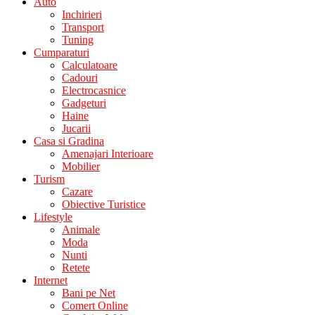
Auto
Inchirieri
Transport
Tuning
Cumparaturi
Calculatoare
Cadouri
Electrocasnice
Gadgeturi
Haine
Jucarii
Casa si Gradina
Amenajari Interioare
Mobilier
Turism
Cazare
Obiective Turistice
Lifestyle
Animale
Moda
Nunti
Retete
Internet
Bani pe Net
Comert Online