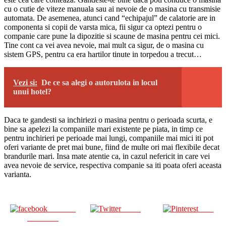
cu o cutie de viteze manuala sau ai nevoie de o masina cu transmisie
automata. De asemenea, atunci cand “echipajul” de calatorie are in
componenta si copii de varsta mica, fii sigur ca optezi pentru o
companie care pune la dipozitie si scaune de masina pentru cei mici.
Tine cont ca vei avea nevoie, mai mult ca sigur, de o masina cu
sistem GPS, pentru ca era hartilor tinute in torpedou a trecut…
Vezi si:
De ce sa alegi o autorulota in locul
unui hotel?
Daca te gandesti sa inchiriezi o masina pentru o perioada scurta, e
bine sa apelezi la companiile mari existente pe piata, in timp ce
pentru inchirieri pe perioade mai lungi, companiile mai mici iti pot
oferi variante de pret mai bune, fiind de multe ori mai flexibile decat
brandurile mari. Insa mate atentie ca, in cazul nefericit in care vei
avea nevoie de service, respectiva companie sa iti poata oferi aceasta
varianta.
Share on
Tweet
Save
Facebook