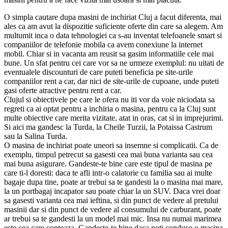
O simpla cautare dupa masini de inchiriat Cluj a facut diferenta, mai
ales ca am avut la dispozitie suficiente oferte din care sa alegem. Am
multumit inca o data tehnologiei ca s-au inventat telefoanele smart si
companiilor de telefonie mobila ca avem conexiune la internet
mobil. Chiar si in vacanta am reusit sa gasim informatiile cele mai
bune. Un sfat pentru cei care vor sa ne urmeze exemplul: nu uitati de
eventualele discounturi de care puteti beneficia pe site-urile
companiilor rent a car, dar nici de site-urile de cupoane, unde puteti
gasi oferte atractive pentru rent a car.
Clujul si obiectivele pe care le ofera nu iti vor da voie niciodata sa
regreti ca ai optat pentru a inchiria o masina, pentru ca la Cluj sunt
multe obiective care merita vizitate, atat in oras, cat si in imprejurimi.
Si aici ma gandesc la Turda, la Cheile Turzii, la Potaissa Castrum
sau la Salina Turda.
O masina de inchiriat poate uneori sa insemne si complicatii. Ca de
exemplu, timpul petrecut sa gasesti cea mai buna varianta sau cea
mai buna asigurare. Gandeste-te bine care este tipul de masina pe
care ti-l doresti: daca te afli intr-o calatorie cu familia sau ai multe
bagaje dupa tine, poate ar trebui sa te gandesti la o masina mai mare,
la un portbagaj incapator sau poate chiar la un SUV. Daca vrei doar
sa gasesti varianta cea mai ieftina, si din punct de vedere al pretului
masinii dar si din punct de vedere al consumului de carburant, poate
ar trebui sa te gandesti la un model mai mic. Insa nu numai marimea
este cea care conteaza. Gandeste-te bine daca poti conduce o masina