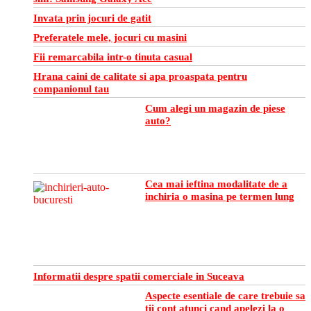
Invata prin jocuri de gatit
Preferatele mele, jocuri cu masini
Fii remarcabila intr-o tinuta casual
Hrana caini de calitate si apa proaspata pentru
companionul tau
Cum alegi un magazin de piese
auto?
Cea mai ieftina modalitate de a
inchiria o masina pe termen lung
Informatii despre spatii comerciale in Suceava
Aspecte esentiale de care trebuie sa
tii cont atunci cand apelezi la o