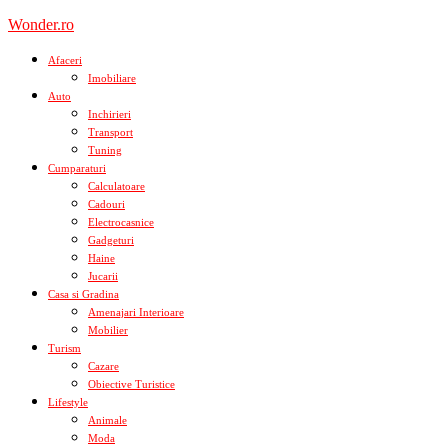
Skip
Wonder.ro
to
content
Afaceri
Imobiliare
Auto
Inchirieri
Transport
Tuning
Cumparaturi
Calculatoare
Cadouri
Electrocasnice
Gadgeturi
Haine
Jucarii
Casa si Gradina
Amenajari Interioare
Mobilier
Turism
Cazare
Obiective Turistice
Lifestyle
Animale
Moda