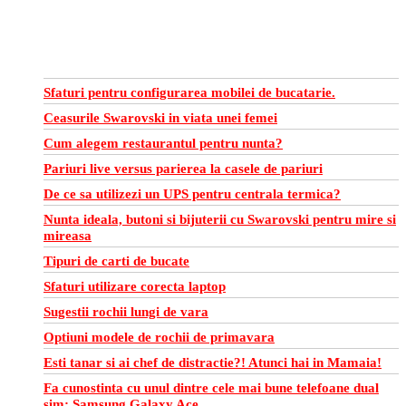
Sfaturi pentru configurarea mobilei de bucatarie.
Ceasurile Swarovski in viata unei femei
Cum alegem restaurantul pentru nunta?
Pariuri live versus parierea la casele de pariuri
De ce sa utilizezi un UPS pentru centrala termica?
Nunta ideala, butoni si bijuterii cu Swarovski pentru mire si
mireasa
Tipuri de carti de bucate
Sfaturi utilizare corecta laptop
Sugestii rochii lungi de vara
Optiuni modele de rochii de primavara
Esti tanar si ai chef de distractie?! Atunci hai in Mamaia!
Fa cunostinta cu unul dintre cele mai bune telefoane dual
sim: Samsung Galaxy Ace