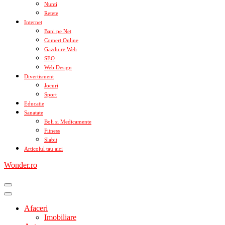
Nunti
Retete
Internet
Bani pe Net
Comert Online
Gazduire Web
SEO
Web Design
Divertisment
Jocuri
Sport
Educatie
Sanatate
Boli si Medicamente
Fitness
Slabit
Articolul tau aici
Wonder.ro
Afaceri
Imobiliare