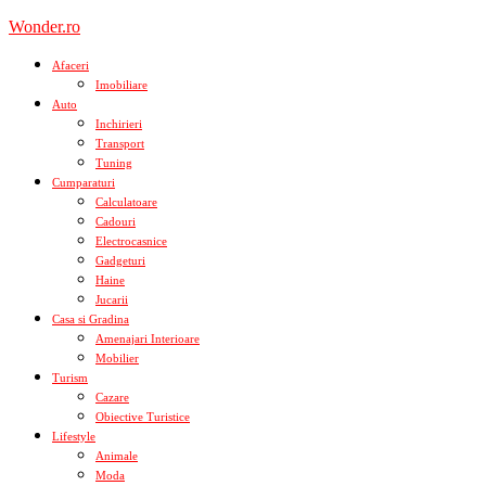
Skip
Wonder.ro
to
content
Afaceri
Imobiliare
Auto
Inchirieri
Transport
Tuning
Cumparaturi
Calculatoare
Cadouri
Electrocasnice
Gadgeturi
Haine
Jucarii
Casa si Gradina
Amenajari Interioare
Mobilier
Turism
Cazare
Obiective Turistice
Lifestyle
Animale
Moda