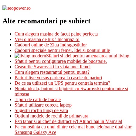
Alte recomandari pe subiect
Cum alegem masina de facut paine perfecta
Vrei o masina de lux? Inchiriaz-o!
Cadouri online de Ziua Indragostitilor
Cadouri speciale pentru femei. Idei si ponturi utile
Sfaturi si idei pentru amenajarea unui living
Sfaturi pentru configurarea mobilei de bucatarie.
Ceasurile Swarovski in viata unei femei
Cum alegem restaurantul pentru nunta?
Pariuri live versus parierea la casele de pariuri
De ce sa utilizezi un UPS pentru centrala termica?
Nunta ideala, butoni si bijuterii cu Swarovski pentru mire si
mireasa
Tipuri de carti de bucate
Sfaturi utilizare corecta laptop
Sugestii rochii lungi de vara
Optiuni modele de rochii de primavara
Esti tanar si ai chef de distractie?! Atunci hai in Mamaia!
Fa cunostinta cu unul dintre cele mai bune telefoane dual sim:
Samsung Galaxy Ace