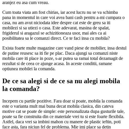
aranjez eu asa cum vreau.
Cum toata viata am fost chirias, iar acest lucru nu se va schimba
pana in momentul in care voi avea bani cash pentru a-mi cumpara o
casa, nu am avut niciodata idee despre cat este de greu sa iti
mobilezi si sa utiezi o casa. Este adevarat, masina de spalat,
frigiderul si aragazul se achizitioneaza usor, mai ales ca ai
posibilitatea sa le comanzi direct. Ce te faci insa cu mobila?
Exista foarte multe magazine care vand piese de mobilier, insa destul
de putine reusesc sa iti fie pe plac. Daca ajungi sa comanzi niste
mobila care iti place in poze, s-ar putea sa ramai total dezamagit de
rezultat si de ceea ce ajunge acasa. In aceste conditii, ramane
optiunea mobilei la comanda.
De ce sa alegi si de ce sa nu alegi mobila
la comanda?
Incepem cu partile pozitive. Fara doar si poate, mobila la comanda
este o varianta mult mai buna decat mobila clasica, din cateva
motive cat se poate de simple: este personalizata dupa gusturile tale,
poate sa fie construita din ce materiale vrei tu si este foarte flexibila.
Astfel, daca vrei sa imbini mahon cu manere de plastic ieftin, poti
face asta, fara niciun fel de problema. Mie imi place sa detin