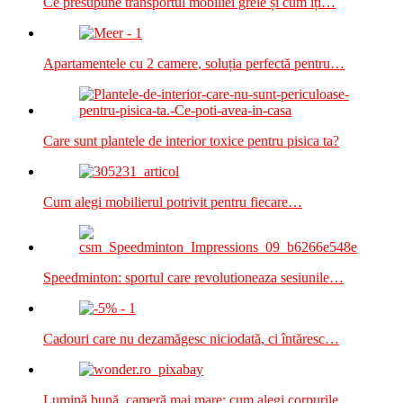
Ce presupune transportul mobiliei grele și cum îți…
Apartamentele cu 2 camere, soluția perfectă pentru…
Care sunt plantele de interior toxice pentru pisica ta?
Cum alegi mobilierul potrivit pentru fiecare…
Speedminton: sportul care revolutioneaza sesiunile…
Cadouri care nu dezamăgesc niciodată, ci întăresc…
Lumină bună, cameră mai mare: cum alegi corpurile…