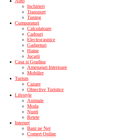
Auto
Inchirieri
Transport
Tuning
Cumparaturi
Calculatoare
Cadouri
Electrocasnice
Gadgeturi
Haine
Jucarii
Casa si Gradina
Amenajari Interioare
Mobilier
Turism
Cazare
Obiective Turistice
Lifestyle
Animale
Moda
Nunti
Retete
Internet
Bani pe Net
Comert Online