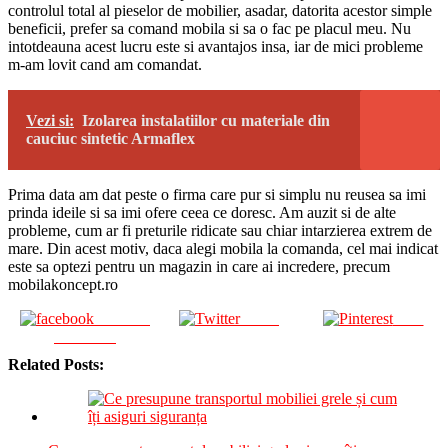
controlul total al pieselor de mobilier, asadar, datorita acestor simple
beneficii, prefer sa comand mobila si sa o fac pe placul meu. Nu
intotdeauna acest lucru este si avantajos insa, iar de mici probleme
m-am lovit cand am comandat.
Vezi si:
Izolarea instalatiilor cu materiale din
cauciuc sintetic Armaflex
Prima data am dat peste o firma care pur si simplu nu reusea sa imi
prinda ideile si sa imi ofere ceea ce doresc. Am auzit si de alte
probleme, cum ar fi preturile ridicate sau chiar intarzierea extrem de
mare. Din acest motiv, daca alegi mobila la comanda, cel mai indicat
este sa optezi pentru un magazin in care ai incredere, precum
mobilakoncept.ro
Share on
Tweet
Save
Facebook
Related Posts: