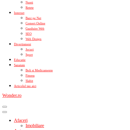
Nunti
Retete
Internet
Bani pe Net
Comert Online
Gazduire Web
SEO
Web Design
Divertisment
Jocuri
Sport
Educatie
Sanatate
Boli si Medicamente
Fitness
Slabit
Articolul tau aici
Wonder.ro
Afaceri
Imobiliare