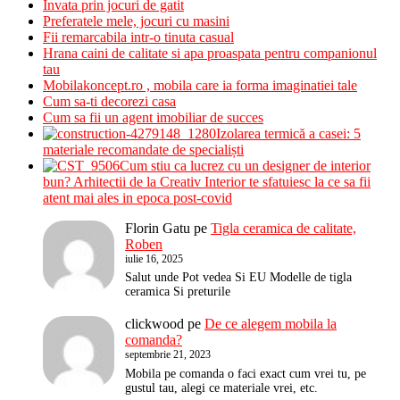
Invata prin jocuri de gatit
Preferatele mele, jocuri cu masini
Fii remarcabila intr-o tinuta casual
Hrana caini de calitate si apa proaspata pentru companionul
tau
Mobilakoncept.ro , mobila care ia forma imaginatiei tale
Cum sa-ti decorezi casa
Cum sa fii un agent imobiliar de succes
Izolarea termică a casei: 5
materiale recomandate de specialiști
Cum stiu ca lucrez cu un designer de interior
bun? Arhitectii de la Creativ Interior te sfatuiesc la ce sa fii
atent mai ales in epoca post-covid
Florin Gatu
pe
Tigla ceramica de calitate,
Roben
iulie 16, 2025
Salut unde Pot vedea Si EU Modelle de tigla
ceramica Si preturile
clickwood
pe
De ce alegem mobila la
comanda?
septembrie 21, 2023
Mobila pe comanda o faci exact cum vrei tu, pe
gustul tau, alegi ce materiale vrei, etc.