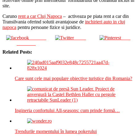
rezervare online prin intermediul formularului de comanda inclus in
site.
Caruno
rent a car Cluj Napoca
– activeaza pe piata rent a car din
Transilvania oferind solutii avantajoase de
inchirieri auto in cluj
napoca
pentru persoane fizice si juridice.
Share on
Tweet
Save
Facebook
Related Posts:
Care sunt cele mai populare obiective turistice din Romania?
Ingineria confortului All-seasons: cum prinde formă…
Trendurile momentului în lumea pokerului