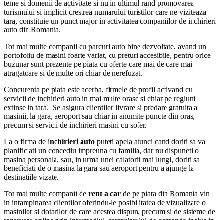
teme si domenii de activitate si nu in ultimul rand promovarea
turismului si implicit crestrea numarului turistilor care ne viziteaza
tara, constituie un punct major in activitatea companiilor de inchirieri
auto din Romania.
Tot mai multe companii cu parcuri auto bine dezvoltate, avand un
portofoliu de masini foarte variat, cu preturi accesibile, pentru orice
buzunar sunt prezente pe piata cu oferte care mai de care mai
atragatoare si de multe ori chiar de nerefuzat.
Concurenta pe piata este acerba, firmele de profil activand cu
servicii de inchirieri auto in mai multe orase si chiar pe regiuni
extinse in tara. Se asigura clientilor livrare si predare gratuita a
masinii, la gara, aeroport sau chiar in anumite puncte din oras,
precum si servicii de inchirieri masini cu sofer.
La o firma de i
nchirieri auto
puteti apela atunci cand doriti sa va
planificiati un concediu impreuna cu familia, dar nu dispuneti o
masina personala, sau, in urma unei calatorii mai lungi, doriti sa
beneficiati de o masina la gara sau aeroport pentru a ajunge la
destinatiile vizate.
Tot mai multe companii de
rent a car
de pe piata din Romania vin
in intampinarea clientilor oferindu-le posibilitatea de vizualizare o
masinilor si dotarilor de care acestea dispun, precum si de sisteme de