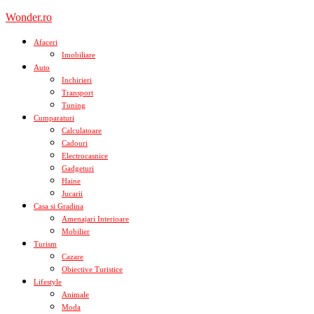
Skip
Wonder.ro
to
content
Afaceri
Imobiliare
Auto
Inchirieri
Transport
Tuning
Cumparaturi
Calculatoare
Cadouri
Electrocasnice
Gadgeturi
Haine
Jucarii
Casa si Gradina
Amenajari Interioare
Mobilier
Turism
Cazare
Obiective Turistice
Lifestyle
Animale
Moda