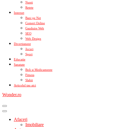
Nunti
Retete
Internet
Bani pe Net
Comert Online
Gazduire Web
SEO
Web Design
Divertisment
Jocuri
Sport
Educatie
Sanatate
Boli si Medicamente
Fitness
Slabit
Articolul tau aici
Wonder.ro
Afaceri
Imobiliare