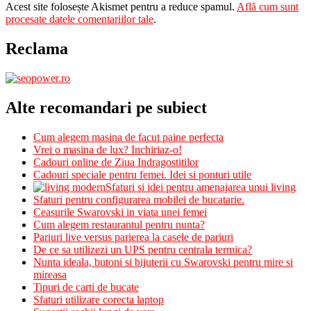
Acest site folosește Akismet pentru a reduce spamul.
Află cum sunt
procesate datele comentariilor tale
.
Reclama
Alte recomandari pe subiect
Cum alegem masina de facut paine perfecta
Vrei o masina de lux? Inchiriaz-o!
Cadouri online de Ziua Indragostitilor
Cadouri speciale pentru femei. Idei si ponturi utile
Sfaturi si idei pentru amenajarea unui living
Sfaturi pentru configurarea mobilei de bucatarie.
Ceasurile Swarovski in viata unei femei
Cum alegem restaurantul pentru nunta?
Pariuri live versus parierea la casele de pariuri
De ce sa utilizezi un UPS pentru centrala termica?
Nunta ideala, butoni si bijuterii cu Swarovski pentru mire si
mireasa
Tipuri de carti de bucate
Sfaturi utilizare corecta laptop