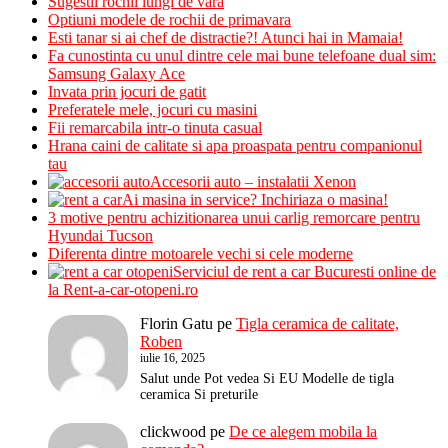
Sugestii rochii lungi de vara
Optiuni modele de rochii de primavara
Esti tanar si ai chef de distractie?! Atunci hai in Mamaia!
Fa cunostinta cu unul dintre cele mai bune telefoane dual sim:
Samsung Galaxy Ace
Invata prin jocuri de gatit
Preferatele mele, jocuri cu masini
Fii remarcabila intr-o tinuta casual
Hrana caini de calitate si apa proaspata pentru companionul
tau
Accesorii auto – instalatii Xenon
Ai masina in service? Inchiriaza o masina!
3 motive pentru achizitionarea unui carlig remorcare pentru
Hyundai Tucson
Diferenta dintre motoarele vechi si cele moderne
Serviciul de rent a car Bucuresti online de
la Rent-a-car-otopeni.ro
Florin Gatu
pe
Tigla ceramica de calitate,
Roben
iulie 16, 2025
Salut unde Pot vedea Si EU Modelle de tigla
ceramica Si preturile
clickwood
pe
De ce alegem mobila la