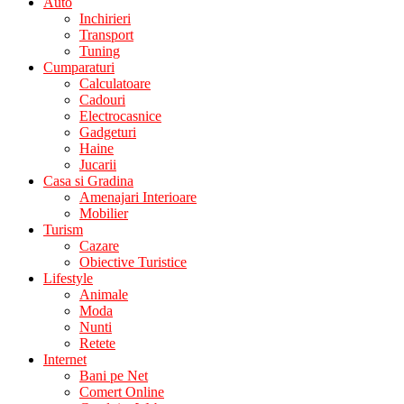
Auto
Inchirieri
Transport
Tuning
Cumparaturi
Calculatoare
Cadouri
Electrocasnice
Gadgeturi
Haine
Jucarii
Casa si Gradina
Amenajari Interioare
Mobilier
Turism
Cazare
Obiective Turistice
Lifestyle
Animale
Moda
Nunti
Retete
Internet
Bani pe Net
Comert Online