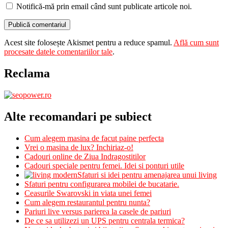
Notifică-mă prin email când sunt publicate articole noi.
Acest site folosește Akismet pentru a reduce spamul.
Află cum sunt
procesate datele comentariilor tale
.
Reclama
Alte recomandari pe subiect
Cum alegem masina de facut paine perfecta
Vrei o masina de lux? Inchiriaz-o!
Cadouri online de Ziua Indragostitilor
Cadouri speciale pentru femei. Idei si ponturi utile
Sfaturi si idei pentru amenajarea unui living
Sfaturi pentru configurarea mobilei de bucatarie.
Ceasurile Swarovski in viata unei femei
Cum alegem restaurantul pentru nunta?
Pariuri live versus parierea la casele de pariuri
De ce sa utilizezi un UPS pentru centrala termica?