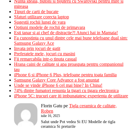
Nunta ideala, butoni si bijuterii cu Swarovski pentru mire si
mireasa
Tipuri de carti de bucate
Sfaturi utilizare corecta laptop
Sugestii rochii lungi de vara
Optiuni modele de rochii de primavara
Esti tanar si ai chef de distractie?! Atunci hai in Mamaia!
Fa cunostinta cu unul dintre cele mai bune telefoane dual sim:
Samsung Galaxy Ace
Invata prin jocuri de gatit
Preferatele mele, jocuri cu masini
Fii remarcabila intr-o tinuta casual
Hrana caini de calitate si apa proaspata pentru companionul
tau
iPhone 6 si iPhone 6 Plus, telefoane pentru toata familia
Samsung Galaxy Core Advance a fost anuntat
Unde se vinde iPhone 6 cel mai bine? In China!
74% dintre fumatori renunta la tigari cu tigara electronica
iPhone 5C: trucuri care iti imbunatatesc experienta de utilizare
Florin Gatu
pe
Tigla ceramica de calitate,
Roben
iulie 16, 2025
Salut unde Pot vedea Si EU Modelle de tigla
ceramica Si preturile