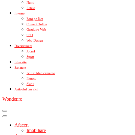
Nunti
Retete
Internet
Bani pe Net
Comert Online
Gazduire Web
SEO
Web Design
Divertisment
Jocuri
Sport
Educatie
Sanatate
Boli si Medicamente
Fitness
Slabit
Articolul tau aici
Wonder.ro
Afaceri
Imobiliare