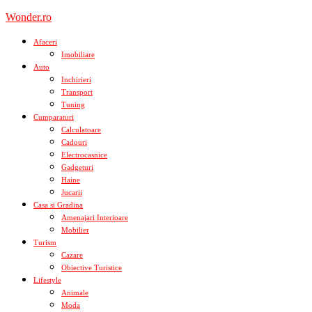
Skip
Wonder.ro
to
content
Afaceri
Imobiliare
Auto
Inchirieri
Transport
Tuning
Cumparaturi
Calculatoare
Cadouri
Electrocasnice
Gadgeturi
Haine
Jucarii
Casa si Gradina
Amenajari Interioare
Mobilier
Turism
Cazare
Obiective Turistice
Lifestyle
Animale
Moda