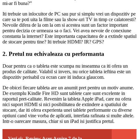
mi-ar fi buna?”
Iti trebuie un inlocuitor de PC sau pur si simplu vrei un dispozitiv pe
care sa te poti uita la filme sau la show-uri TV in timp ce calatoresti?
Nevoile difera de la om la om si acestea sunt un factor important
pentru decizia ce urmeaza sa o faci. Vei avea nevoie de conexiune
constanta la internet? Este importanta capacitatea de a extinde spatiul
de stocare pentru tine? Iti trebuie HDMI? IR? GPS?
2. Pretul nu echivaleaza cu performanta
Doar pentru ca o tableta este scumpa nu inseamna ca iti ofera un
produs de calitate. Valabil si invers, nu orice tableta ieftina este un
dispozitiv perisabil cu ecran care iti induca glaucom.
De obicei fiecare tableta are un anumit pret pentru un motiv anume.
De exemplu Kindle Fire HD sunt tablete care sunt excelente in
raportul pret-calitate. Revenim la tableta Apple iPad, care nu ofera
nici suport HDMI si nici posibilitatea de extindere a spatiului de
stocare, dar iti ofera experienta unei tablete performante cu diverse
optiuni cand vine vorba de aplicatii, interfata rafinata si multe altele.
Intr-o oarecare masura, chiar si un iPad isi justifica pretul.
Vezi si:
Review Acer Aspire 7 de la