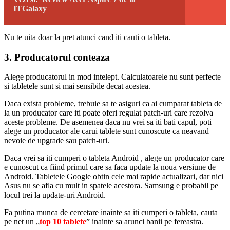
ITGalaxy
Nu te uita doar la pret atunci cand iti cauti o tableta.
3. Producatorul conteaza
Alege producatorul in mod intelept. Calculatoarele nu sunt perfecte
si tabletele sunt si mai sensibile decat acestea.
Daca exista probleme, trebuie sa te asiguri ca ai cumparat tableta de
la un producator care iti poate oferi regulat patch-uri care rezolva
aceste probleme. De asemenea daca nu vrei sa iti bati capul, poti
alege un producator ale carui tablete sunt cunoscute ca neavand
nevoie de upgrade sau patch-uri.
Daca vrei sa iti cumperi o tableta Android , alege un producator care
e cunoscut ca fiind primul care sa faca update la noua versiune de
Android. Tabletele Google obtin cele mai rapide actualizari, dar nici
Asus nu se afla cu mult in spatele acestora. Samsung e probabil pe
locul trei la update-uri Android.
Fa putina munca de cercetare inainte sa iti cumperi o tableta, cauta
pe net un „
top 10 tablete
” inainte sa arunci banii pe fereastra.