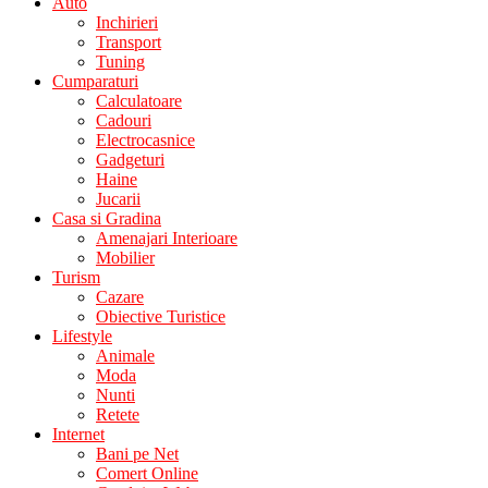
Auto
Inchirieri
Transport
Tuning
Cumparaturi
Calculatoare
Cadouri
Electrocasnice
Gadgeturi
Haine
Jucarii
Casa si Gradina
Amenajari Interioare
Mobilier
Turism
Cazare
Obiective Turistice
Lifestyle
Animale
Moda
Nunti
Retete
Internet
Bani pe Net
Comert Online