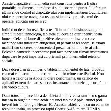
Aceste dispozitive multimedia sunt construite pentru a fi ultra-
portabile, au dimensiuni reduse si sunt usoare de purtat. Iti ofera un
alt nivel de control al dispozitivului prin implementarea touchscreen-
ului care permite navigarea usoara si intuitiva prin sistemul de
operare, aplicatii sau pe web.
Indiferent de ce lucrezi, fie ca te afli in mediul business sau pur si
simplu iubesti tehnologia, tabletele au ceva de oferit pentru toata
lumea. Cele mai bune dispozitive ofera un touchscreen care
raspunde fara intarziere atingerilor, iti permit sa iei notite, sa trimiti
mailuri sau sa creezi documente si prezentari oriunde te-ai afla.
Folosind camerele incorporate poti face poze sau filmari instantaneu
dupa care le poti impartasi cu prietenii prin intermediul retelelor
sociale.
Daca doresti sa iti cumperi o tableta in momentul de fata, probabil
cea mai cunoscuta optiune care iti vine in minte este iPad-ul. Noua
tableta a celor de la Apple iti ofera performanta, un catalog de
aplicatii extrem de mare si acces instantaneu la muzica, jocuri, filme
sau video clipuri.
Daca totusi iti place ideea de tableta dar nu vrei sa ramai cu o gaura
imensa in buget in urma achizitiei unei tablete Apple, atunci poti
investi intr-un Google Nexus 10. Aceasta tableta vine cu un ecran de
rezolutie inalta, un procesor rapid Cortex A-15, micro HDMI si