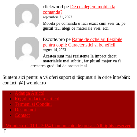
clickwood
pe
De ce alegem mobila la
comanda?
septembrie 21, 2023
Mobila pe comanda o faci exact cum vrei tu, pe
gustul tau, alegi ce materiale vrei, etc.
Escorte.pro
pe
Rame de ochelari flexibile
pentru copii: Caracteristici si beneficii
august 14, 2023
Acestea sunt mai rezistente la impact decat
materialele mai subtiri, iar plusul major va fi
cresterea gradului de protectie al…
Suntem aici pentru a vă oferi suport și răspunsuri la orice întrebări:
contact [@] wonder.ro
Adauga Articol
Reguli redactare articol
Termeni si Conditii
Despre noi
Contact
Wonder.ro 2019 - 2024 Comunicate de presa - All rights reserved