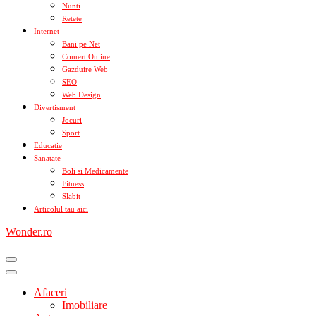
Nunti
Retete
Internet
Bani pe Net
Comert Online
Gazduire Web
SEO
Web Design
Divertisment
Jocuri
Sport
Educatie
Sanatate
Boli si Medicamente
Fitness
Slabit
Articolul tau aici
Wonder.ro
Afaceri
Imobiliare