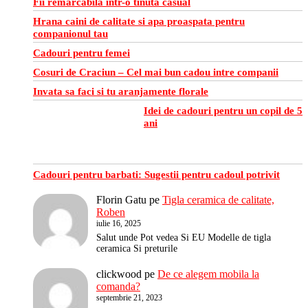
Fii remarcabila intr-o tinuta casual
Hrana caini de calitate si apa proaspata pentru
companionul tau
Cadouri pentru femei
Cosuri de Craciun – Cel mai bun cadou intre companii
Invata sa faci si tu aranjamente florale
Idei de cadouri pentru un copil de 5
ani
Cadouri pentru barbati: Sugestii pentru cadoul potrivit
Florin Gatu
pe
Tigla ceramica de calitate,
Roben
iulie 16, 2025
Salut unde Pot vedea Si EU Modelle de tigla
ceramica Si preturile
clickwood
pe
De ce alegem mobila la
comanda?
septembrie 21, 2023