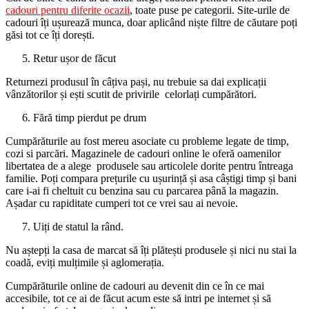
cadouri pentru diferite ocazii
, toate puse pe categorii. Site-urile de
cadouri îți ușurează munca, doar aplicând niște filtre de căutare poți
găsi tot ce îți dorești.
Retur ușor de făcut
Returnezi produsul în câțiva pași, nu trebuie sa dai explicații
vânzătorilor și ești scutit de privirile celorlați cumpărători.
Fără timp pierdut pe drum
Cumpărăturile au fost mereu asociate cu probleme legate de timp,
cozi si parcări. Magazinele de cadouri online le oferă oamenilor
libertatea de a alege produsele sau articolele dorite pentru întreaga
familie. Poți compara prețurile cu ușurință și asa câștigi timp și bani
care i-ai fi cheltuit cu benzina sau cu parcarea până la magazin.
Așadar cu rapiditate cumperi tot ce vrei sau ai nevoie.
Uiți de statul la rând.
Nu aștepți la casa de marcat să îți plătești produsele și nici nu stai la
coadă, eviți mulțimile și aglomerația.
Cumpărăturile online de cadouri au devenit din ce în ce mai
accesibile, tot ce ai de făcut acum este să intri pe internet și să