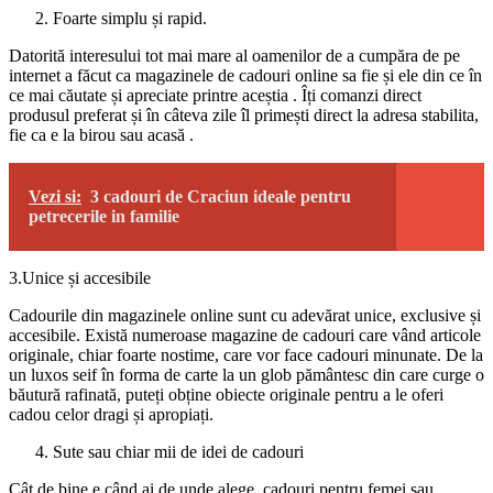
Foarte simplu și rapid.
Datorită interesului tot mai mare al oamenilor de a cumpăra de pe
internet a făcut ca magazinele de cadouri online sa fie și ele din ce în
ce mai căutate și apreciate printre aceștia . Îți comanzi direct
produsul preferat și în câteva zile îl primești direct la adresa stabilita,
fie ca e la birou sau acasă .
Vezi si:
3 cadouri de Craciun ideale pentru
petrecerile in familie
3.Unice și accesibile
Cadourile din magazinele online sunt cu adevărat unice, exclusive și
accesibile. Există numeroase magazine de cadouri care vând articole
originale, chiar foarte nostime, care vor face cadouri minunate. De la
un luxos seif în forma de carte la un glob pământesc din care curge o
băutură rafinată, puteți obține obiecte originale pentru a le oferi
cadou celor dragi și apropiați.
Sute sau chiar mii de idei de cadouri
Cât de bine e când ai de unde alege, cadouri pentru femei sau