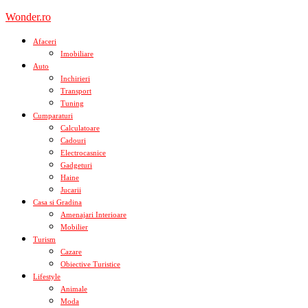
Skip
Wonder.ro
to
content
Afaceri
Imobiliare
Auto
Inchirieri
Transport
Tuning
Cumparaturi
Calculatoare
Cadouri
Electrocasnice
Gadgeturi
Haine
Jucarii
Casa si Gradina
Amenajari Interioare
Mobilier
Turism
Cazare
Obiective Turistice
Lifestyle
Animale
Moda