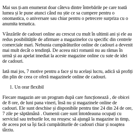
Mai sus ți-am enumerat doar câteva dintre întrebările pe care toată
lumea și le pune atunci când nu știe ce sa cumpere pentru o
onomastica, o aniversare sau chiar pentru o petrecere surpriza cu o
anumita tematica.
Vânzările de cadouri online au crescut cu mult în ultimii ani și ele au
redus posibilitățile de afirmare a magazinelor cu specific din centrele
comerciale mari. Nebunia cumpărăturilor online de cadouri a devenit
mai mult decât o tendință. De aceea nici romanii nu au rămas în
urmă și au apelat imediat la aceste magazine online cu sute de idei
de cadouri.
Iată mai jos, 7 motive pentru a face și tu același lucru, adică să profiți
din plin de ceea ce oferă magazinele online de cadouri.
Un orar flexibil
Fiecare magazin are un program după care funcționează , de obicei
de 8 ore, de luni pana vineri, însă nu și magazinele online de
cadouri. Ele sunt deschise și disponibile pentru tine 24 din 24 de ore,
7 zile pe săptămână . Oamenii care sunt întotdeauna ocupați cu
serviciul sau treburile lor, nu reușesc să ajungă la magazine in timp,
de aceea pot sa își facă cumpărăturile de cadouri chiar și noaptea
târziu.