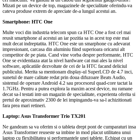
Mizati pe un device de top, magazinele de specialitate oferindu-va
cateva produse extrem de apreciate de-a lungul acestui an.
Smartphone: HTC One
Multe voci din industria telecom spun ca HTC One a fost cel mai
reusit smartphone al acestui an iar pozitia sa in acest top este mai
mult decat indreptatita. HTC One este un smarphone cu adevarat
impresionant, carcasa din aluminiu fiind superioara oricarui alt
competitor de pe piata. Cand vine vorba despre performante, HTC
One se evidentiaza atat la nivel hardware cat mai ales la nivel
software, aplicatiile dezvoltate de cei de la HTC facand deliciul
publicului. Merita sa mentionam display-ul SuperLCD de 4.7 inci,
sunetul de mare calitate redat prin doua difuzoare Beats Audio,
sistemul de operare Android 4.2 sau procesorul quad-core tactat la
1.7GHz. Pentru a putea explora la maxim acest device, nu ramane
decat sa-l testati intr-un magazin de specialitate, experienta oferita si
pretul de aproximativ 2300 de lei impingandu-va sa-l achizitionati
fara prea mari retineri.
Laptop: Asus Transformer Trio TX201
Ne gandeam sa va oferim si o tableta drept pont de cumparaturi insa
Asus Transformer reuseste sa imbine in mod placut utilitatea unui
laptop cu flexibilitatea si performantele unei tablete. Echipat cu un