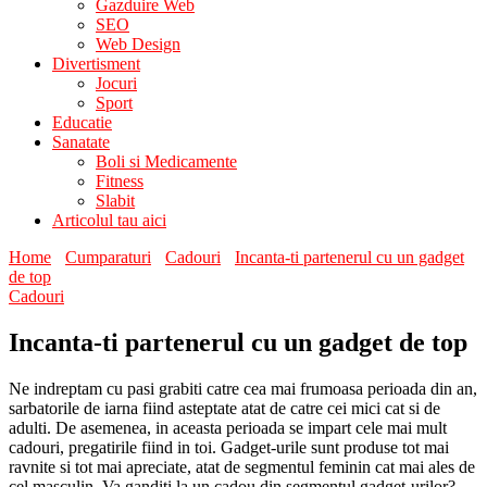
Gazduire Web
SEO
Web Design
Divertisment
Jocuri
Sport
Educatie
Sanatate
Boli si Medicamente
Fitness
Slabit
Articolul tau aici
Home
Cumparaturi
Cadouri
Incanta-ti partenerul cu un gadget
de top
Cadouri
Incanta-ti partenerul cu un gadget de top
Ne indreptam cu pasi grabiti catre cea mai frumoasa perioada din an,
sarbatorile de iarna fiind asteptate atat de catre cei mici cat si de
adulti. De asemenea, in aceasta perioada se impart cele mai mult
cadouri, pregatirile fiind in toi. Gadget-urile sunt produse tot mai
ravnite si tot mai apreciate, atat de segmentul feminin cat mai ales de
cel masculin. Va ganditi la un cadou din segmentul gadget-urilor?