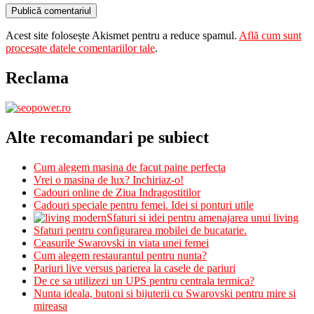
Acest site folosește Akismet pentru a reduce spamul.
Află cum sunt
procesate datele comentariilor tale
.
Reclama
Alte recomandari pe subiect
Cum alegem masina de facut paine perfecta
Vrei o masina de lux? Inchiriaz-o!
Cadouri online de Ziua Indragostitilor
Cadouri speciale pentru femei. Idei si ponturi utile
Sfaturi si idei pentru amenajarea unui living
Sfaturi pentru configurarea mobilei de bucatarie.
Ceasurile Swarovski in viata unei femei
Cum alegem restaurantul pentru nunta?
Pariuri live versus parierea la casele de pariuri
De ce sa utilizezi un UPS pentru centrala termica?
Nunta ideala, butoni si bijuterii cu Swarovski pentru mire si
mireasa