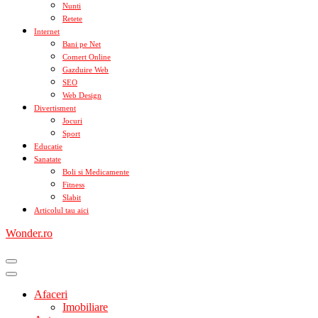
Nunti
Retete
Internet
Bani pe Net
Comert Online
Gazduire Web
SEO
Web Design
Divertisment
Jocuri
Sport
Educatie
Sanatate
Boli si Medicamente
Fitness
Slabit
Articolul tau aici
Wonder.ro
Afaceri
Imobiliare