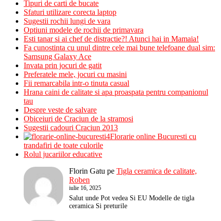
Tipuri de carti de bucate
Sfaturi utilizare corecta laptop
Sugestii rochii lungi de vara
Optiuni modele de rochii de primavara
Esti tanar si ai chef de distractie?! Atunci hai in Mamaia!
Fa cunostinta cu unul dintre cele mai bune telefoane dual sim:
Samsung Galaxy Ace
Invata prin jocuri de gatit
Preferatele mele, jocuri cu masini
Fii remarcabila intr-o tinuta casual
Hrana caini de calitate si apa proaspata pentru companionul
tau
Despre veste de salvare
Obiceiuri de Craciun de la stramosi
Sugestii cadouri Craciun 2013
Florarie online Bucuresti cu
trandafiri de toate culorile
Rolul jucariilor educative
Florin Gatu
pe
Tigla ceramica de calitate,
Roben
iulie 16, 2025
Salut unde Pot vedea Si EU Modelle de tigla
ceramica Si preturile