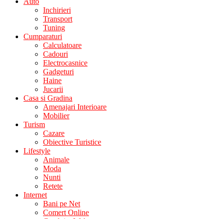
Auto
Inchirieri
Transport
Tuning
Cumparaturi
Calculatoare
Cadouri
Electrocasnice
Gadgeturi
Haine
Jucarii
Casa si Gradina
Amenajari Interioare
Mobilier
Turism
Cazare
Obiective Turistice
Lifestyle
Animale
Moda
Nunti
Retete
Internet
Bani pe Net
Comert Online