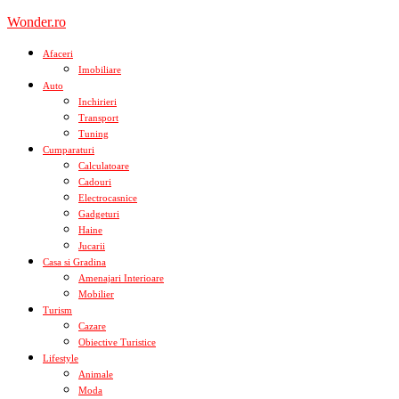
Skip
Wonder.ro
to
content
Afaceri
Imobiliare
Auto
Inchirieri
Transport
Tuning
Cumparaturi
Calculatoare
Cadouri
Electrocasnice
Gadgeturi
Haine
Jucarii
Casa si Gradina
Amenajari Interioare
Mobilier
Turism
Cazare
Obiective Turistice
Lifestyle
Animale
Moda