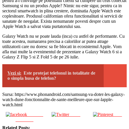
pentru a-i convinge pe potentialii clienti sa cumpere un ceas conectat
Samsung si nu un produs Apple? Nimic nu este sigur, pentru ca in
sectorul smartwatch in plina crestere, dominatia Apple Watch este
coplesitoare. Produsul californian ofera functionalitati si servicii de
sanatate de neegalat. Exista nenumarate povesti despre cum un
Apple Watch a salvat viata purtatorului sau.
Galaxy Watch nu se poate lauda (inca) cu astfel de performante. Cu
toate acestea, numararea precisa a caloriilor ar putea atrage
utilizatorii care nu doresc sa fie blocati in ecosistemul Apple. Vom
afla mai multe la evenimentul de prezentare a Galaxy Watch 6 si a
Galaxy Z Flip 5 si Z Fold 5 de pe 26 iulie.
Vezi si:
Este protejat telefonul in totalitate de
o simpla husa de telefon?
Sursa: https://www.phonandroid.com/samsung-va-doter-les-galaxy-
watch-dune-fonctionnalite-de-sante-meilleure-que-sur-lapple-
watch.html
Share on
Tweet
Save
Facebook
Related Posts: