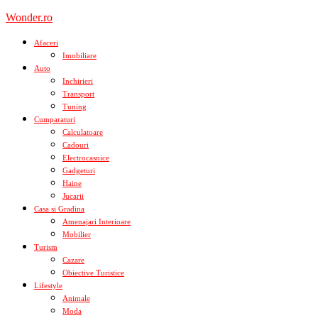
Skip
Wonder.ro
to
content
Afaceri
Imobiliare
Auto
Inchirieri
Transport
Tuning
Cumparaturi
Calculatoare
Cadouri
Electrocasnice
Gadgeturi
Haine
Jucarii
Casa si Gradina
Amenajari Interioare
Mobilier
Turism
Cazare
Obiective Turistice
Lifestyle
Animale
Moda