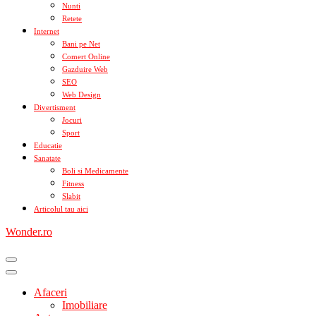
Nunti
Retete
Internet
Bani pe Net
Comert Online
Gazduire Web
SEO
Web Design
Divertisment
Jocuri
Sport
Educatie
Sanatate
Boli si Medicamente
Fitness
Slabit
Articolul tau aici
Wonder.ro
Afaceri
Imobiliare