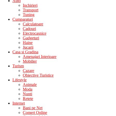
Auto
Inchirieri
Transport
Tuning
Cumparaturi
Calculatoare
Cadouri
Electrocasnice
Gadgeturi
Haine
Jucarii
Casa si Gradina
Amenajari Interioare
Mobilier
Turism
Cazare
Obiective Turistice
Lifestyle
Animale
Moda
Nunti
Retete
Internet
Bani pe Net
Comert Online