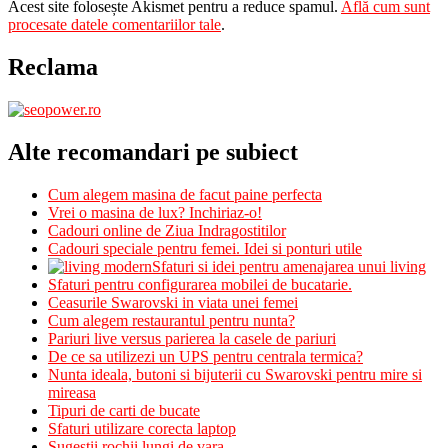
Acest site folosește Akismet pentru a reduce spamul.
Află cum sunt
procesate datele comentariilor tale
.
Reclama
Alte recomandari pe subiect
Cum alegem masina de facut paine perfecta
Vrei o masina de lux? Inchiriaz-o!
Cadouri online de Ziua Indragostitilor
Cadouri speciale pentru femei. Idei si ponturi utile
Sfaturi si idei pentru amenajarea unui living
Sfaturi pentru configurarea mobilei de bucatarie.
Ceasurile Swarovski in viata unei femei
Cum alegem restaurantul pentru nunta?
Pariuri live versus parierea la casele de pariuri
De ce sa utilizezi un UPS pentru centrala termica?
Nunta ideala, butoni si bijuterii cu Swarovski pentru mire si
mireasa
Tipuri de carti de bucate
Sfaturi utilizare corecta laptop
Sugestii rochii lungi de vara