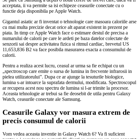
acceptata, ii va permite sa isi echipeze ceasurile conectate cu o
functie deja disponibila pe Apple Watch.
Gigantul asiatic ar fi inventat o tehnologie care masoara caloriile arse
cu mai multa precizie decat orice alt aparat existent in prezent pe
piata. In timp ce Apple Watch face o estimare destul de precisa a
numarului de calorii pe care le ardeti pe baza datelor colectate de
senzorii sai despre activitatea fizica si ritmul cardiac, brevetul US
11,653,836 B2 va face posibila masurarea exacta a consumului de
calorii.
Pentru a realiza acest lucru, ceasul ar urma sa fie echipat cu un
„spectroscop care emite o sursa de lumina in frecvente infrarosii in
pielea utilizatorului”. Dupa ce ar ajunge la tesuturile biologice,
lumina s-ar intoarce la suprafata dermului, modificata. Spectroscopul
ar recupera acest nou spectru de lumina si l-ar trimite la procesor.
Aceasta tehnologie ar trebui sa fie deosebit de utila pentru Galaxy
Watch, ceasurile conectate ale Samsung.
Ceasurile Galaxy vor masura extrem de
precis consumul de calorii
Vom vedea aceasta inventie in Galaxy Watch 6? Va fi suficient