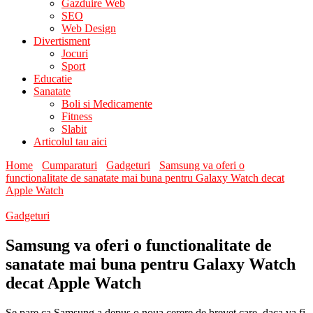
Gazduire Web
SEO
Web Design
Divertisment
Jocuri
Sport
Educatie
Sanatate
Boli si Medicamente
Fitness
Slabit
Articolul tau aici
Home
Cumparaturi
Gadgeturi
Samsung va oferi o
functionalitate de sanatate mai buna pentru Galaxy Watch decat
Apple Watch
Gadgeturi
Samsung va oferi o functionalitate de
sanatate mai buna pentru Galaxy Watch
decat Apple Watch
Se pare ca Samsung a depus o noua cerere de brevet care, daca va fi