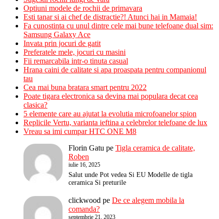
Optiuni modele de rochii de primavara
Esti tanar si ai chef de distractie?! Atunci hai in Mamaia!
Fa cunostinta cu unul dintre cele mai bune telefoane dual sim:
Samsung Galaxy Ace
Invata prin jocuri de gatit
Preferatele mele, jocuri cu masini
Fii remarcabila intr-o tinuta casual
Hrana caini de calitate si apa proaspata pentru companionul
tau
Cea mai buna bratara smart pentru 2022
Poate tigara electronica sa devina mai populara decat cea
clasica?
5 elemente care au ajutat la evolutia microfoanelor spion
Replicile Vertu, varianta ieftina a celebrelor telefoane de lux
Vreau sa imi cumpar HTC ONE M8
Florin Gatu
pe
Tigla ceramica de calitate,
Roben
iulie 16, 2025
Salut unde Pot vedea Si EU Modelle de tigla
ceramica Si preturile
clickwood
pe
De ce alegem mobila la
comanda?
septembrie 21, 2023