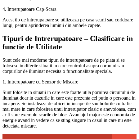
4. Intrerupatoare Cap-Scara
Acest tip de intrerupatoare se utilizeaza pe casa scarii sau coridoare
lungi, pentru aprinderea luminii din ambele capete.
Tipuri de Intrerupatoare – Clasificare in
functie de Utilitate
Sunt cele mai moderne tipuri de intrerupatoare de pe piata si se
folosesc in diferite situatii in care controlul asupra corpului sau
corpurilor de iluminat necesita o functionalitate speciala.
1. Intrerupatoare cu Senzor de Miscare
Sunt folosite in situatii in care este foarte utila pornirea circuitului de
iluminat doar in cazurile in care este prezenta cel putin o persoana in
incapere. Se instaleaza de obicei in incaperile sau holurile cu trafic
mai mare in care folosirea unui intrerupator clasic e anevoioasa, cum
ar fi spre exemplu scarile de bloc. Avantajul major este economia de
energie avand in vedere ca se sting singure in cazul in care nu este
detectata miscare.