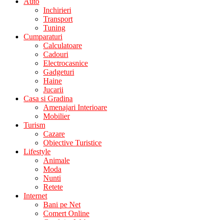
Auto
Inchirieri
Transport
Tuning
Cumparaturi
Calculatoare
Cadouri
Electrocasnice
Gadgeturi
Haine
Jucarii
Casa si Gradina
Amenajari Interioare
Mobilier
Turism
Cazare
Obiective Turistice
Lifestyle
Animale
Moda
Nunti
Retete
Internet
Bani pe Net
Comert Online