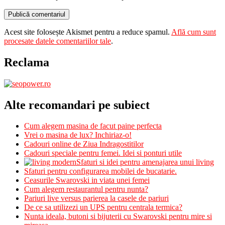
Acest site folosește Akismet pentru a reduce spamul.
Află cum sunt
procesate datele comentariilor tale
.
Reclama
Alte recomandari pe subiect
Cum alegem masina de facut paine perfecta
Vrei o masina de lux? Inchiriaz-o!
Cadouri online de Ziua Indragostitilor
Cadouri speciale pentru femei. Idei si ponturi utile
Sfaturi si idei pentru amenajarea unui living
Sfaturi pentru configurarea mobilei de bucatarie.
Ceasurile Swarovski in viata unei femei
Cum alegem restaurantul pentru nunta?
Pariuri live versus parierea la casele de pariuri
De ce sa utilizezi un UPS pentru centrala termica?
Nunta ideala, butoni si bijuterii cu Swarovski pentru mire si