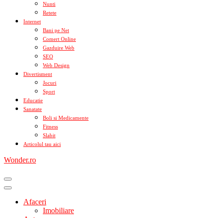
Nunti
Retete
Internet
Bani pe Net
Comert Online
Gazduire Web
SEO
Web Design
Divertisment
Jocuri
Sport
Educatie
Sanatate
Boli si Medicamente
Fitness
Slabit
Articolul tau aici
Wonder.ro
Afaceri
Imobiliare