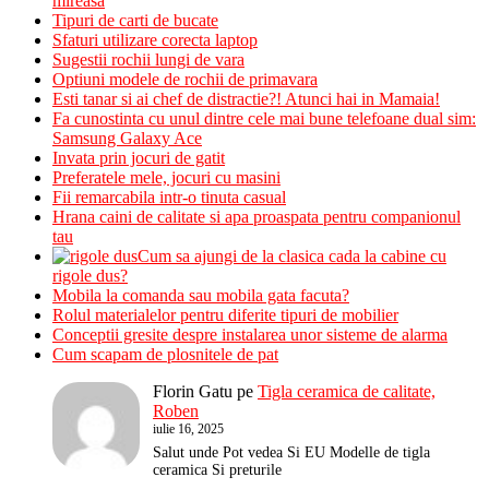
mireasa
Tipuri de carti de bucate
Sfaturi utilizare corecta laptop
Sugestii rochii lungi de vara
Optiuni modele de rochii de primavara
Esti tanar si ai chef de distractie?! Atunci hai in Mamaia!
Fa cunostinta cu unul dintre cele mai bune telefoane dual sim:
Samsung Galaxy Ace
Invata prin jocuri de gatit
Preferatele mele, jocuri cu masini
Fii remarcabila intr-o tinuta casual
Hrana caini de calitate si apa proaspata pentru companionul
tau
Cum sa ajungi de la clasica cada la cabine cu
rigole dus?
Mobila la comanda sau mobila gata facuta?
Rolul materialelor pentru diferite tipuri de mobilier
Conceptii gresite despre instalarea unor sisteme de alarma
Cum scapam de plosnitele de pat
Florin Gatu
pe
Tigla ceramica de calitate,
Roben
iulie 16, 2025
Salut unde Pot vedea Si EU Modelle de tigla
ceramica Si preturile