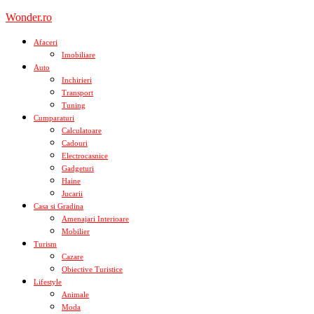
Skip
Wonder.ro
to
content
Afaceri
Imobiliare
Auto
Inchirieri
Transport
Tuning
Cumparaturi
Calculatoare
Cadouri
Electrocasnice
Gadgeturi
Haine
Jucarii
Casa si Gradina
Amenajari Interioare
Mobilier
Turism
Cazare
Obiective Turistice
Lifestyle
Animale
Moda