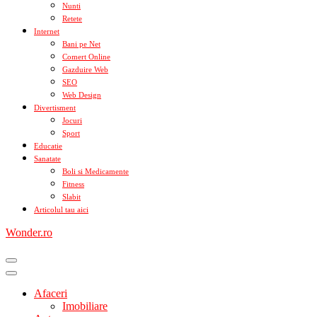
Nunti
Retete
Internet
Bani pe Net
Comert Online
Gazduire Web
SEO
Web Design
Divertisment
Jocuri
Sport
Educatie
Sanatate
Boli si Medicamente
Fitness
Slabit
Articolul tau aici
Wonder.ro
Afaceri
Imobiliare