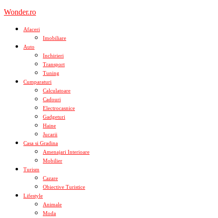
Skip
Wonder.ro
to
content
Afaceri
Imobiliare
Auto
Inchirieri
Transport
Tuning
Cumparaturi
Calculatoare
Cadouri
Electrocasnice
Gadgeturi
Haine
Jucarii
Casa si Gradina
Amenajari Interioare
Mobilier
Turism
Cazare
Obiective Turistice
Lifestyle
Animale
Moda