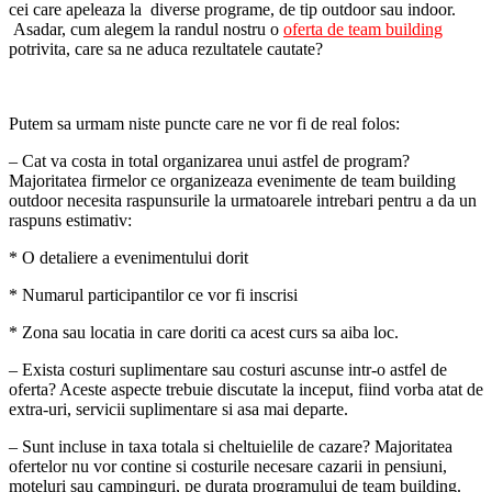
cei care apeleaza la diverse programe, de tip outdoor sau indoor.
Asadar, cum alegem la randul nostru o
oferta de team building
potrivita, care sa ne aduca rezultatele cautate?
Putem sa urmam niste puncte care ne vor fi de real folos:
– Cat va costa in total organizarea unui astfel de program?
Majoritatea firmelor ce organizeaza evenimente de team building
outdoor necesita raspunsurile la urmatoarele intrebari pentru a da un
raspuns estimativ:
* O detaliere a evenimentului dorit
* Numarul participantilor ce vor fi inscrisi
* Zona sau locatia in care doriti ca acest curs sa aiba loc.
– Exista costuri suplimentare sau costuri ascunse intr-o astfel de
oferta? Aceste aspecte trebuie discutate la inceput, fiind vorba atat de
extra-uri, servicii suplimentare si asa mai departe.
– Sunt incluse in taxa totala si cheltuielile de cazare? Majoritatea
ofertelor nu vor contine si costurile necesare cazarii in pensiuni,
moteluri sau campinguri, pe durata programului de team building.