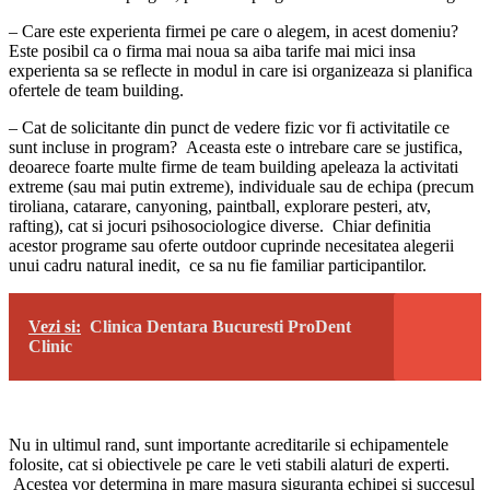
– Care este experienta firmei pe care o alegem, in acest domeniu?
Este posibil ca o firma mai noua sa aiba tarife mai mici insa
experienta sa se reflecte in modul in care isi organizeaza si planifica
ofertele de team building.
– Cat de solicitante din punct de vedere fizic vor fi activitatile ce
sunt incluse in program? Aceasta este o intrebare care se justifica,
deoarece foarte multe firme de team building apeleaza la activitati
extreme (sau mai putin extreme), individuale sau de echipa (precum
tiroliana, catarare, canyoning, paintball, explorare pesteri, atv,
rafting), cat si jocuri psihosociologice diverse. Chiar definitia
acestor programe sau oferte outdoor cuprinde necesitatea alegerii
unui cadru natural inedit, ce sa nu fie familiar participantilor.
Vezi si:
Clinica Dentara Bucuresti ProDent
Clinic
Nu in ultimul rand, sunt importante acreditarile si echipamentele
folosite, cat si obiectivele pe care le veti stabili alaturi de experti.
Acestea vor determina in mare masura siguranta echipei si succesul