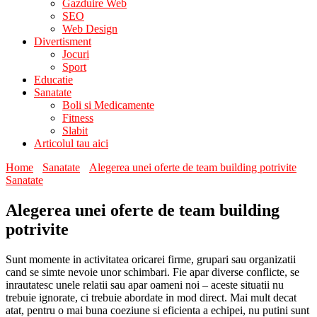
Gazduire Web
SEO
Web Design
Divertisment
Jocuri
Sport
Educatie
Sanatate
Boli si Medicamente
Fitness
Slabit
Articolul tau aici
Home
Sanatate
Alegerea unei oferte de team building potrivite
Sanatate
Alegerea unei oferte de team building
potrivite
Sunt momente in activitatea oricarei firme, grupari sau organizatii
cand se simte nevoie unor schimbari. Fie apar diverse conflicte, se
inrautatesc unele relatii sau apar oameni noi – aceste situatii nu
trebuie ignorate, ci trebuie abordate in mod direct. Mai mult decat
atat, pentru o mai buna coeziune si eficienta a echipei, nu putini sunt