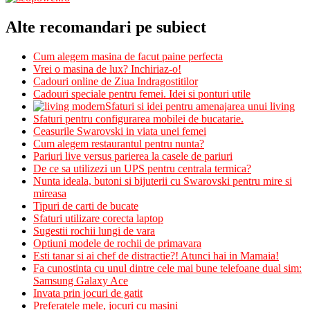
Alte recomandari pe subiect
Cum alegem masina de facut paine perfecta
Vrei o masina de lux? Inchiriaz-o!
Cadouri online de Ziua Indragostitilor
Cadouri speciale pentru femei. Idei si ponturi utile
Sfaturi si idei pentru amenajarea unui living
Sfaturi pentru configurarea mobilei de bucatarie.
Ceasurile Swarovski in viata unei femei
Cum alegem restaurantul pentru nunta?
Pariuri live versus parierea la casele de pariuri
De ce sa utilizezi un UPS pentru centrala termica?
Nunta ideala, butoni si bijuterii cu Swarovski pentru mire si
mireasa
Tipuri de carti de bucate
Sfaturi utilizare corecta laptop
Sugestii rochii lungi de vara
Optiuni modele de rochii de primavara
Esti tanar si ai chef de distractie?! Atunci hai in Mamaia!
Fa cunostinta cu unul dintre cele mai bune telefoane dual sim:
Samsung Galaxy Ace
Invata prin jocuri de gatit
Preferatele mele, jocuri cu masini