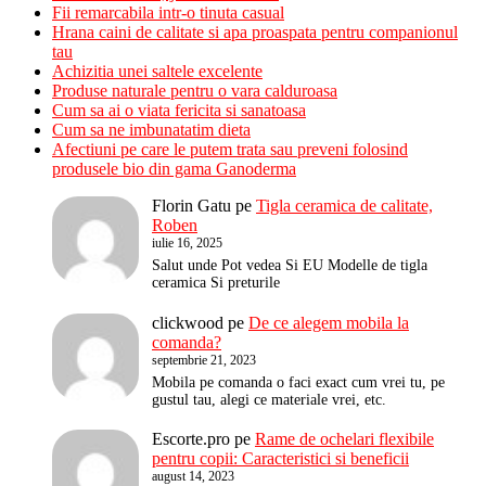
Fii remarcabila intr-o tinuta casual
Hrana caini de calitate si apa proaspata pentru companionul
tau
Achizitia unei saltele excelente
Produse naturale pentru o vara calduroasa
Cum sa ai o viata fericita si sanatoasa
Cum sa ne imbunatatim dieta
Afectiuni pe care le putem trata sau preveni folosind
produsele bio din gama Ganoderma
Florin Gatu
pe
Tigla ceramica de calitate,
Roben
iulie 16, 2025
Salut unde Pot vedea Si EU Modelle de tigla
ceramica Si preturile
clickwood
pe
De ce alegem mobila la
comanda?
septembrie 21, 2023
Mobila pe comanda o faci exact cum vrei tu, pe
gustul tau, alegi ce materiale vrei, etc.
Escorte.pro
pe
Rame de ochelari flexibile
pentru copii: Caracteristici si beneficii
august 14, 2023