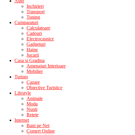
Auto
Inchirieri
Transport
Tuning
Cumparaturi
Calculatoare
Cadouri
Electrocasnice
Gadgeturi
Haine
Jucarii
Casa si Gradina
Amenajari Interioare
Mobilier
Turism
Cazare
Obiective Turistice
Lifestyle
Animale
Moda
Nunti
Retete
Internet
Bani pe Net
Comert Online