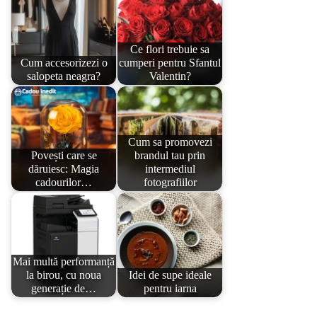
Ce flori trebuie sa
Cum accesorizezi o
cumperi pentru Sfantul
salopeta neagra?
Valentin?
Cum sa promovezi
Povești care se
brandul tau prin
dăruiesc: Magia
intermediul
cadourilor…
fotografiilor
Mai multă performanță
la birou, cu noua
Idei de supe ideale
generație de…
pentru iarna