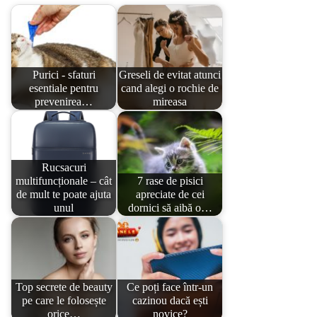
Purici - sfaturi
Greseli de evitat atunci
esentiale pentru
cand alegi o rochie de
prevenirea…
mireasa
Rucsacuri
multifuncționale – cât
7 rase de pisici
de mult te poate ajuta
apreciate de cei
unul
dornici să aibă o…
Top secrete de beauty
Ce poți face într-un
pe care le folosește
cazinou dacă ești
orice…
novice?