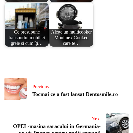
Ce presupune
Alege un multicooker
transportul mobiliei
Moulinex Cookeo
grele și cum îți…
care te…
Previous
Tocmai ce a fost lansat Dentosmile.ro
Next
OPEL-masina saracului in Germania-
un vis frumos pentru multi romani!