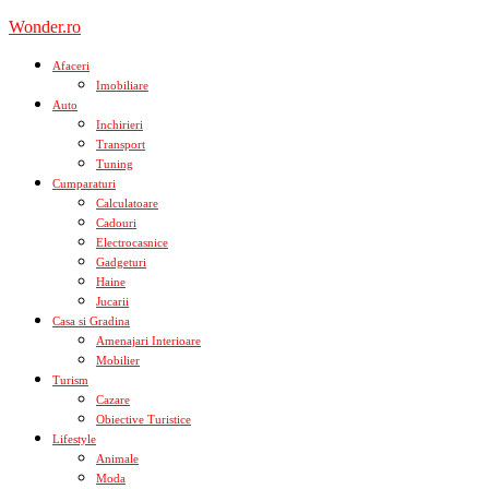
Skip
Wonder.ro
to
content
Afaceri
Imobiliare
Auto
Inchirieri
Transport
Tuning
Cumparaturi
Calculatoare
Cadouri
Electrocasnice
Gadgeturi
Haine
Jucarii
Casa si Gradina
Amenajari Interioare
Mobilier
Turism
Cazare
Obiective Turistice
Lifestyle
Animale
Moda