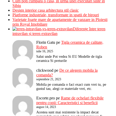
Cum poti cumpara o casa, in urma unei executari silite in
Sibiu
Design interior casa arhitectura stil clasic
Platforme industriale, transformate in spatii de birouri
Varietate foarte mare de apartamente de vanzare in Ploiesti
prin Royal Imobiliare
Diferențe între teren
intravilan și teren extravilan
Florin Gatu
pe
Tigla ceramica de calitate,
Roben
iulie 16, 2025
Salut unde Pot vedea Si EU Modelle de tigla
ceramica Si preturile
clickwood
pe
De ce alegem mobila la
comanda?
septembrie 21, 2023
Mobila pe comanda o faci exact cum vrei tu, pe
gustul tau, alegi ce materiale vrei, etc.
Escorte.pro
pe
Rame de ochelari flexibile
pentru copii: Caracteristici si beneficii
august 14, 2023
Acestea sunt mai rezistente la impact decat