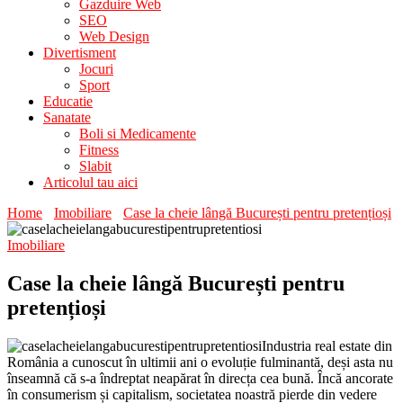
Gazduire Web
SEO
Web Design
Divertisment
Jocuri
Sport
Educatie
Sanatate
Boli si Medicamente
Fitness
Slabit
Articolul tau aici
Home
Imobiliare
Case la cheie lângă București pentru pretențioși
Imobiliare
Case la cheie lângă București pentru
pretențioși
Industria real estate din
România a cunoscut în ultimii ani o evoluție fulminantă, deși asta nu
înseamnă că s-a îndreptat neapărat în direcța cea bună. Încă ancorate
în consumerism și capitalism, societatea noastră pierde din vedere