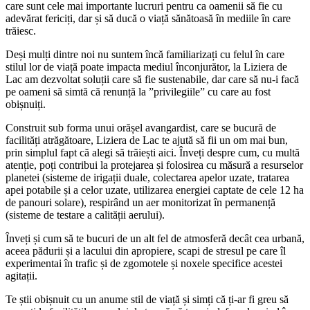
care sunt cele mai importante lucruri pentru ca oamenii să fie cu
adevărat fericiți, dar și să ducă o viață sănătoasă în mediile în care
trăiesc.
Deși mulți dintre noi nu suntem încă familiarizați cu felul în care
stilul lor de viață poate impacta mediul înconjurător, la Liziera de
Lac am dezvoltat soluții care să fie sustenabile, dar care să nu-i facă
pe oameni să simtă că renunță la ”privilegiile” cu care au fost
obișnuiți.
Construit sub forma unui orășel avangardist, care se bucură de
facilități atrăgătoare, Liziera de Lac te ajută să fii un om mai bun,
prin simplul fapt că alegi să trăiești aici. Înveți despre cum, cu multă
atenție, poți contribui la protejarea și folosirea cu măsură a resurselor
planetei (sisteme de irigații duale, colectarea apelor uzate, tratarea
apei potabile și a celor uzate, utilizarea energiei captate de cele 12 ha
de panouri solare), respirând un aer monitorizat în permanență
(sisteme de testare a calității aerului).
Înveți și cum să te bucuri de un alt fel de atmosferă decât cea urbană,
aceea pădurii și a lacului din apropiere, scapi de stresul pe care îl
experimentai în trafic și de zgomotele și noxele specifice acestei
agitații.
Te știi obișnuit cu un anume stil de viață și simți că ți-ar fi greu să