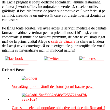
de Lac a pregătit și spații dedicate socializării, anume restaurant,
cafenea și work office. Înconjurate de verdeață, casele, curțile,
grădinița și locurile întinse de joacă sunt motive ce îi vor ferici și pe
cei mici, creându-le un univers în care vor crește liberi și dornici de
cunoaștere.
Pe lângă toate acestea, vei avea acces la servicii medicale de calitate,
farmacii, cabinet veterinar pentru prietenii noștri blănoși, centre
comerciale și multe alte facilități premium, de care te vei simți legat
încă de la prima vizită! Alege o
casă de vânzare
la cheie în Liziera
de Lac și te vei convinge că toate exigențele și pretențiile tale vor fi
întâlnite și materializate aici, în mijlocul naturii!
Share on
Tweet
Save
Facebook
Related Posts:
Vor adăuga producătorii de sloturi jocuri bazate pe…
Care sunt cele mai populare obiective turistice din Romania?