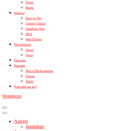
Nunti
Retete
Internet
Bani pe Net
Comert Online
Gazduire Web
SEO
Web Design
Divertisment
Jocuri
Sport
Educatie
Sanatate
Boli si Medicamente
Fitness
Slabit
Articolul tau aici
Wonder.ro
Afaceri
Imobiliare