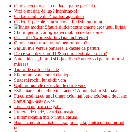
Cum alegem masina de facut paine perfecta
Vrei o masina de lux? Inchiriaz-o!
Cadouri online de Ziua Indragostitilor
Cadouri speciale pentru femei. Idei si ponturi utile
Sfaturi si idei pentru amenajarea unui living
Sfaturi pentru configurarea mobilei de bucatarie.
Ceasurile Swarovski in viata unei femei
Cum alegem restaurantul pentru nunta?
Pariuri live versus parierea la casele de pariuri
De ce sa utilizezi un UPS pentru centrala termica?
Nunta ideala, butoni si bijuterii cu Swarovski pentru mire si
mireasa
Tipuri de carti de bucate
Sfaturi utilizare corecta laptop
Sugestii rochii lungi de vara
Optiuni modele de rochii de primavara
Esti tanar si ai chef de distractie?! Atunci hai in Mamaia!
Fa cunostinta cu unul dintre cele mai bune telefoane dual sim:
Samsung Galaxy Ace
Invata prin jocuri de gatit
Preferatele mele, jocuri cu masini
Fii remarcabila intr-o tinuta casual
Hrana caini de calitate si apa proaspata pentru companionul
tau