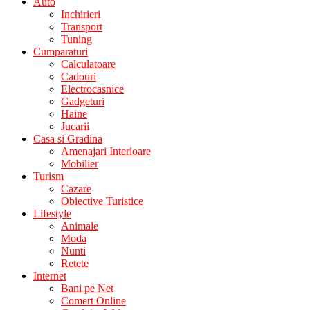
Auto
Inchirieri
Transport
Tuning
Cumparaturi
Calculatoare
Cadouri
Electrocasnice
Gadgeturi
Haine
Jucarii
Casa si Gradina
Amenajari Interioare
Mobilier
Turism
Cazare
Obiective Turistice
Lifestyle
Animale
Moda
Nunti
Retete
Internet
Bani pe Net
Comert Online