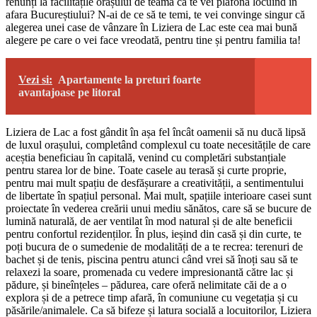
renunți la facilitățile orașului de teamă că te vei plafona locuind în
afara Bucureștiului? N-ai de ce să te temi, te vei convinge singur că
alegerea unei case de vânzare în Liziera de Lac este cea mai bună
alegere pe care o vei face vreodată, pentru tine și pentru familia ta!
Vezi si:
Apartamente la preturi foarte
avantajoase pe litoral
Liziera de Lac a fost gândit în așa fel încât oamenii să nu ducă lipsă
de luxul orașului, completând complexul cu toate necesitățile de care
aceștia beneficiau în capitală, venind cu completări substanțiale
pentru starea lor de bine. Toate casele au terasă și curte proprie,
pentru mai mult spațiu de desfășurare a creativității, a sentimentului
de libertate în spațiul personal. Mai mult, spațiile interioare casei sunt
proiectate în vederea creării unui mediu sănătos, care să se bucure de
lumină naturală, de aer ventilat în mod natural și de alte beneficii
pentru confortul rezidenților. În plus, ieșind din casă și din curte, te
poți bucura de o sumedenie de modalități de a te recrea: terenuri de
bachet și de tenis, piscina pentru atunci când vrei să înoți sau să te
relaxezi la soare, promenada cu vedere impresionantă către lac și
pădure, și bineînțeles – pădurea, care oferă nelimitate căi de a o
explora și de a petrece timp afară, în comuniune cu vegetația și cu
păsările/animalele. Ca să bifeze și latura socială a locuitorilor, Liziera