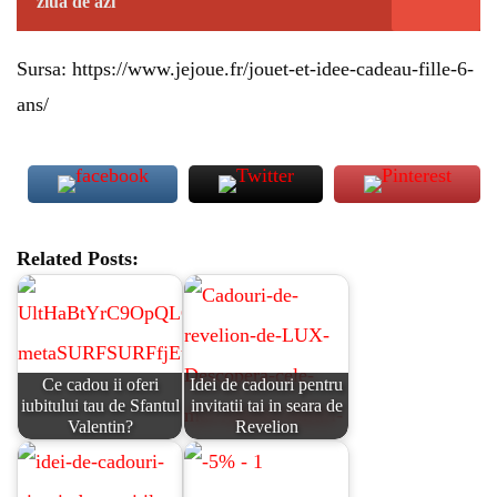
ziua de azi
Sursa: https://www.jejoue.fr/jouet-et-idee-cadeau-fille-6-
ans/
Related Posts:
Ce cadou ii oferi
Idei de cadouri pentru
iubitului tau de Sfantul
invitatii tai in seara de
Valentin?
Revelion