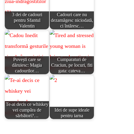
3 dei de cadouri
Cadouri care nu
pentru Sfantul
dezamăgesc niciodată,
Valentin
ci întăresc…
Povești care se
Cumparaturi de
dăruiesc: Magia
Craciun, pe locuri, fiti
cadourilor…
gata: cateva…
Te-ai decis ce whiskey
vei cumpăra de
Idei de supe ideale
sărbători?…
pentru iarna